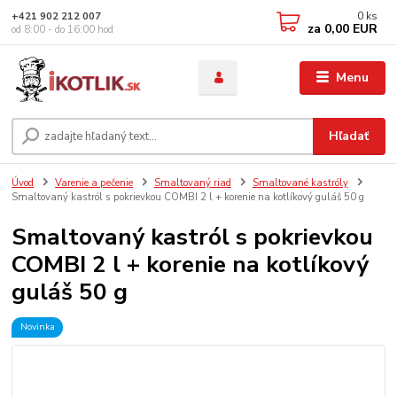
0
ks
+421 902 212 007
za
0,00 EUR
od 8:00 - do 16:00 hod
Menu
Hľadať
Úvod
Varenie a pečenie
Smaltovaný riad
Smaltované kastróly
Smaltovaný kastról s pokrievkou COMBI 2 l + korenie na kotlíkový guláš 50 g
Smaltovaný kastról s pokrievkou
COMBI 2 l + korenie na kotlíkový
guláš 50 g
Novinka