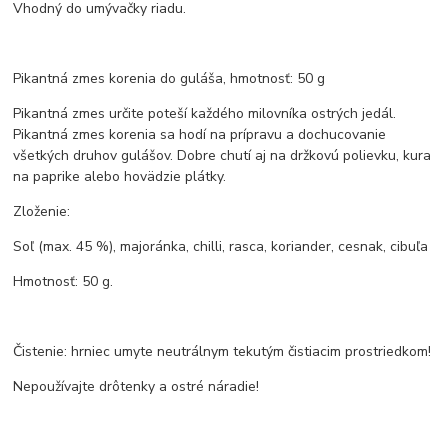
Vhodný do umývačky riadu.
Pikantná zmes korenia do guláša, hmotnosť: 50 g
Pikantná zmes určite poteší každého milovníka ostrých jedál.
Pikantná zmes korenia sa hodí na prípravu a dochucovanie
všetkých druhov gulášov. Dobre chutí aj na držkovú polievku, kura
na paprike alebo hovädzie plátky.
Zloženie:
Soľ (max. 45 %), majoránka, chilli, rasca, koriander, cesnak, cibuľa
Hmotnosť: 50 g.
Čistenie: hrniec umyte neutrálnym tekutým čistiacim prostriedkom!
Nepoužívajte drôtenky a ostré náradie!