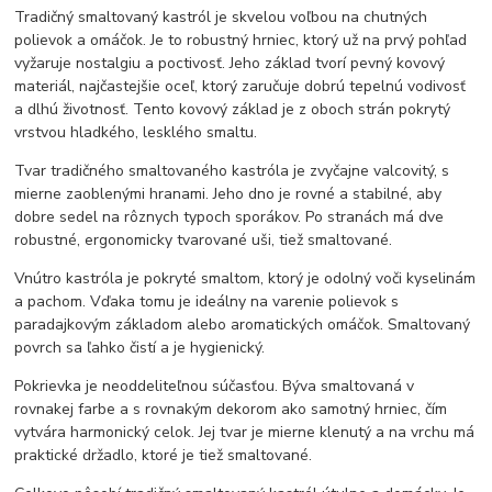
Tradičný smaltovaný kastról je skvelou voľbou na chutných
polievok a omáčok. Je to robustný hrniec, ktorý už na prvý pohľad
vyžaruje nostalgiu a poctivosť. Jeho základ tvorí pevný kovový
materiál, najčastejšie oceľ, ktorý zaručuje dobrú tepelnú vodivosť
a dlhú životnosť. Tento kovový základ je z oboch strán pokrytý
vrstvou hladkého, lesklého smaltu.
Tvar tradičného smaltovaného kastróla je zvyčajne valcovitý, s
mierne zaoblenými hranami. Jeho dno je rovné a stabilné, aby
dobre sedel na rôznych typoch sporákov. Po stranách má dve
robustné, ergonomicky tvarované uši, tiež smaltované.
Vnútro kastróla je pokryté smaltom, ktorý je odolný voči kyselinám
a pachom. Vďaka tomu je ideálny na varenie polievok s
paradajkovým základom alebo aromatických omáčok. Smaltovaný
povrch sa ľahko čistí a je hygienický.
Pokrievka je neoddeliteľnou súčasťou. Býva smaltovaná v
rovnakej farbe a s rovnakým dekorom ako samotný hrniec, čím
vytvára harmonický celok. Jej tvar je mierne klenutý a na vrchu má
praktické držadlo, ktoré je tiež smaltované.