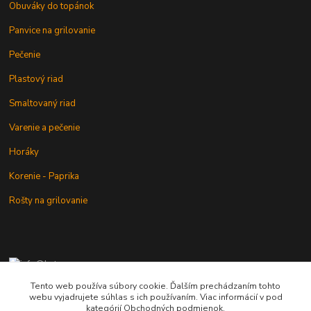
Obuváky do topánok
Panvice na grilovanie
Pečenie
Plastový riad
Smaltovaný riad
Varenie a pečenie
Horáky
Korenie - Paprika
Rošty na grilovanie
+421 902 212 007
od 8:00 - do 16:00 hod
Tento web používa súbory cookie. Ďalším prechádzaním tohto
webu vyjadrujete súhlas s ich používaním. Viac informácií v pod
info@kotlik.sk
kategórií Obchodných podmienok.