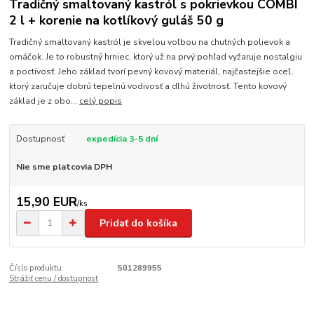
Tradičný smaltovaný kastról s pokrievkou COMBI
2 l + korenie na kotlíkový guláš 50 g
Tradičný smaltovaný kastról je skvelou voľbou na chutných polievok a
omáčok. Je to robustný hrniec, ktorý už na prvý pohľad vyžaruje nostalgiu
a poctivosť. Jeho základ tvorí pevný kovový materiál, najčastejšie oceľ,
ktorý zaručuje dobrú tepelnú vodivosť a dlhú životnosť. Tento kovový
základ je z obo...
celý popis
Dostupnosť
expedícia 3-5 dní
Nie sme platcovia DPH
15,90 EUR
/
ks
Pridať do košíka
Číslo produktu:
501289955
Strážiť cenu / dostupnosť