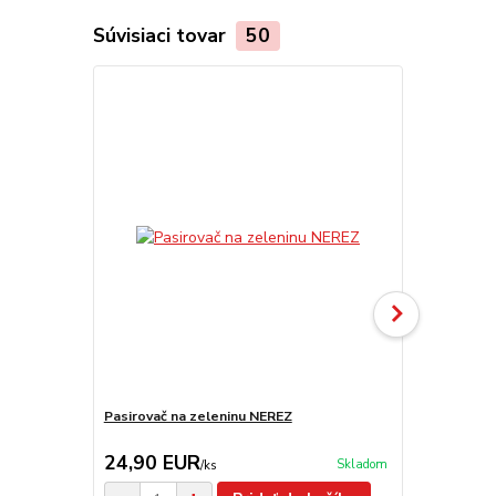
Súvisiaci tovar
50
Pasirovač na zeleninu NEREZ
Pasirovač n
24,90 EUR
19,90 E
Skladom
/
ks