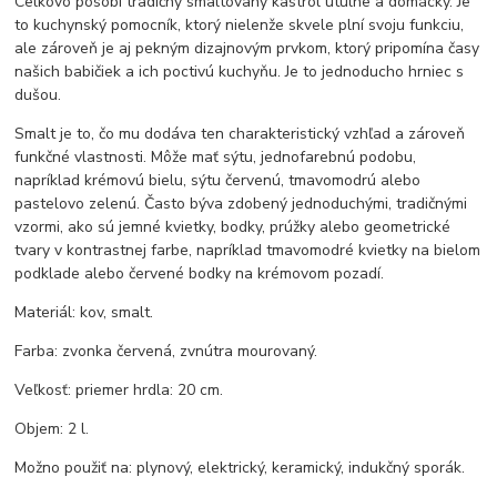
Celkovo pôsobí tradičný smaltovaný kastról útulne a domácky. Je
to kuchynský pomocník, ktorý nielenže skvele plní svoju funkciu,
ale zároveň je aj pekným dizajnovým prvkom, ktorý pripomína časy
našich babičiek a ich poctivú kuchyňu. Je to jednoducho hrniec s
dušou.
Smalt je to, čo mu dodáva ten charakteristický vzhľad a zároveň
funkčné vlastnosti. Môže mať sýtu, jednofarebnú podobu,
napríklad krémovú bielu, sýtu červenú, tmavomodrú alebo
pastelovo zelenú. Často býva zdobený jednoduchými, tradičnými
vzormi, ako sú jemné kvietky, bodky, prúžky alebo geometrické
tvary v kontrastnej farbe, napríklad tmavomodré kvietky na bielom
podklade alebo červené bodky na krémovom pozadí.
Materiál: kov, smalt.
Farba: zvonka červená, zvnútra mourovaný.
Veľkosť: priemer hrdla: 20 cm.
Objem: 2 l.
Možno použiť na: plynový, elektrický, keramický, indukčný sporák.