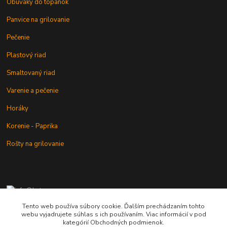
Obuváky do topánok
Panvice na grilovanie
Pečenie
Plastový riad
Smaltovaný riad
Varenie a pečenie
Horáky
Korenie - Paprika
Rošty na grilovanie
+421 902 212 007
od 8:00 - do 16:00 hod
Tento web používa súbory cookie. Ďalším prechádzaním tohto
webu vyjadrujete súhlas s ich používaním. Viac informácií v pod
info@kotlik.sk
kategórií Obchodných podmienok.