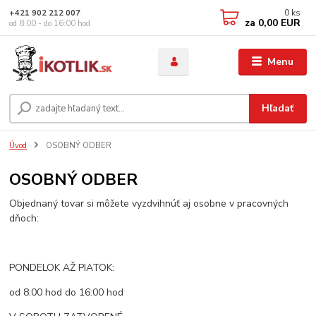
0
ks
+421 902 212 007
za
0,00 EUR
od 8:00 - do 16:00 hod
Menu
Hľadať
Úvod
OSOBNÝ ODBER
OSOBNÝ ODBER
Objednaný tovar si môžete vyzdvihnúť aj osobne v pracovných
dňoch:
PONDELOK AŽ PIATOK:
od 8:00 hod do 16:00 hod