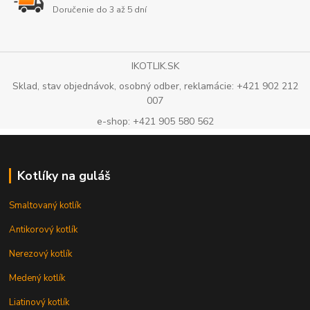
Doručenie do 3 až 5 dní
IKOTLIK.SK
Sklad, stav objednávok, osobný odber, reklamácie: +421 902 212
007
e-shop: +421 905 580 562
Kotlíky na guláš
Smaltovaný kotlík
Antikorový kotlík
Nerezový kotlík
Medený kotlík
Liatinový kotlík