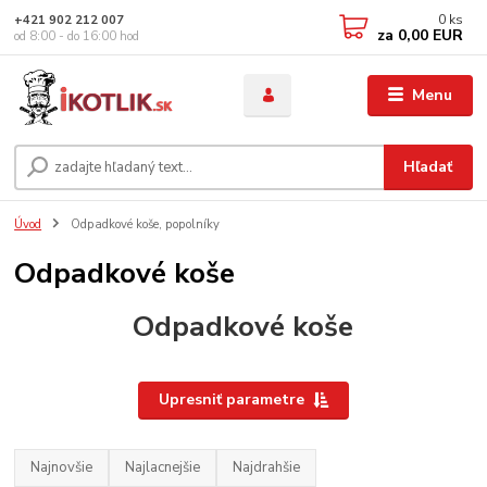
0
ks
+421 902 212 007
za
0,00 EUR
od 8:00 - do 16:00 hod
Menu
Hľadať
Úvod
Odpadkové koše, popolníky
Odpadkové koše
Odpadkové koše
Upresniť parametre
Najnovšie
Najlacnejšie
Najdrahšie