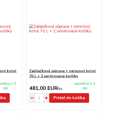
ový kotol
Zabíjačková súprava + nerezový kotol
70 L + 2 servírovacie kotlíky
pedícia 3-5
expedícia 3-5
481,00 EUR
dní
dní
/
ks
íka
Pridať do košíka