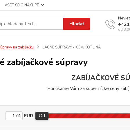
VŠETKO O NÁKUPE
Neviet
Hľadať
+421
od 8:0
úpravy na zabíjačku
LACNÉ SÚPRAVY - KOV. KOTLINA
é zabíjačkové súpravy
ZABÍJAČKOVÉ S
Ponúkame Vám za super nízke ceny zabíj
EUR
Od