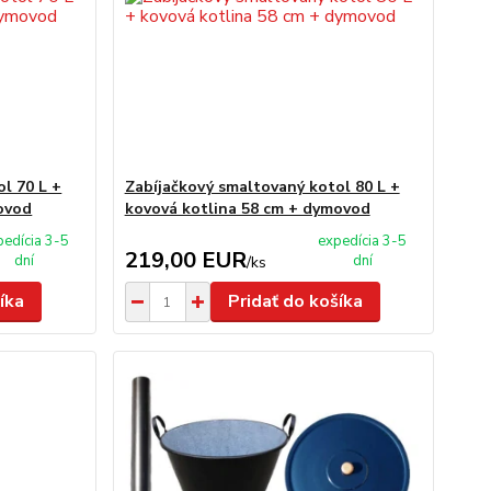
l 70 L +
Zabíjačkový smaltovaný kotol 80 L +
ovod
kovová kotlina 58 cm + dymovod
pedícia 3-5
expedícia 3-5
219,00 EUR
dní
dní
/
ks
íka
Pridať do košíka