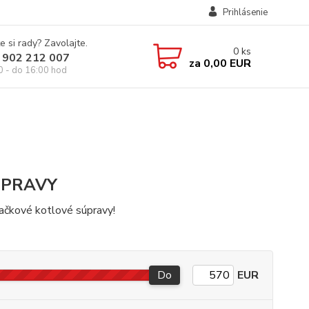
Prihlásenie
e si rady? Zavolajte.
0
ks
 902 212 007
za
0,00 EUR
0 - do 16:00 hod
ÚPRAVY
ačkové kotlové súpravy!
Do
EUR