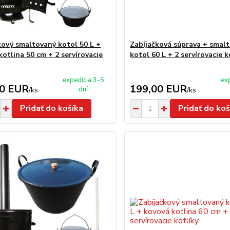
kový smaltovaný kotol 50 L +
Zabíjačková súprava + smal
kotlina 50 cm + 2 servírovacie
kotol 60 L + 2 servírovacie k
expedícia 3-5
ex
00 EUR
199,00 EUR
dní
/
ks
/
ks
Pridať do košíka
Pridať do koš