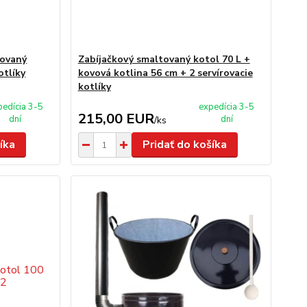
tovaný
Zabíjačkový smaltovaný kotol 70 L +
otlíky
kovová kotlina 56 cm + 2 servírovacie
kotlíky
pedícia 3-5
expedícia 3-5
215,00 EUR
dní
dní
/
ks
íka
Pridať do košíka