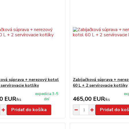
ková súprava + nerezový kotol
Zabíjačková súprava + nerez
 servírovacie kotlíky
60 L + 2 servírovacie kotlíky
expedícia 3-5
ex
00 EUR
465,00 EUR
dní
/
ks
/
ks
Pridať do košíka
Pridať do koš