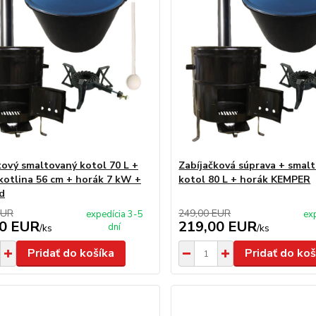
kový smaltovaný kotol 70 L +
Zabíjačková súprava + smal
kotlina 56 cm + horák 7 kW +
kotol 80 L + horák KEMPER
d
EUR
249,00 EUR
expedícia 3-5
ex
00 EUR
219,00 EUR
dní
/
ks
/
ks
Pridať do košíka
Pridať do koš