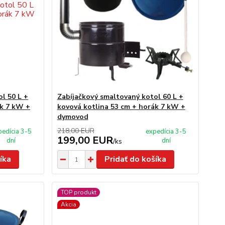
l 50 L +
Zabíjačkový smaltovaný kotol 60 L +
ák 7 kW +
kovová kotlina 53 cm + horák 7 kW +
dymovod
218,00 EUR
pedícia 3-5
expedícia 3-5
199,00 EUR
dní
dní
/
ks
íka
Pridať do košíka
TOP produkt
Akcia