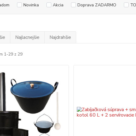
adom
Novinka
Akcia
Doprava ZADARMO
TO
šie
Najlacnejšie
Najdrahšie
m 1-29 z 29