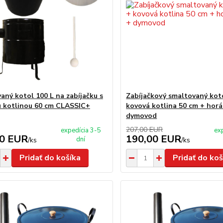
aný kotol 100 L na zabíjačku s
Zabíjačkový smaltovaný koto
 kotlinou 60 cm CLASSIC+
kovová kotlina 50 cm + hor
dymovod
207,00 EUR
expedícia 3-5
ex
00 EUR
190,00 EUR
dní
/
ks
/
ks
Pridať do košíka
Pridať do koš