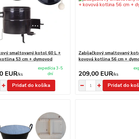
kový smaltovaný kotol 60 L +
Zabíjačkový smaltovaný koto
kotlina 53 cm + dymovod
kovová kotlina 56 cm + dym
expedícia 3-5
ex
00 EUR
209,00 EUR
dní
/
ks
/
ks
Pridať do košíka
Pridať do koš