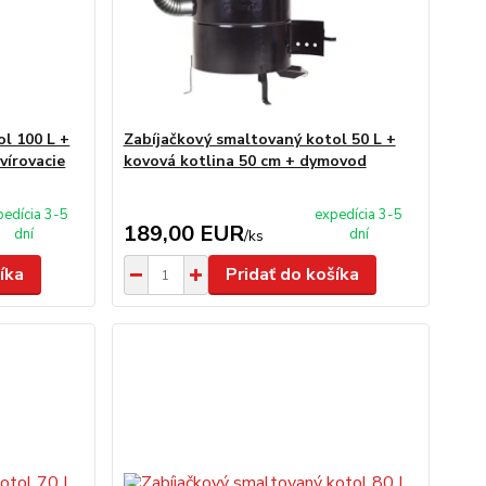
l 100 L +
Zabíjačkový smaltovaný kotol 50 L +
vírovacie
kovová kotlina 50 cm + dymovod
pedícia 3-5
expedícia 3-5
189,00 EUR
dní
dní
/
ks
íka
Pridať do košíka