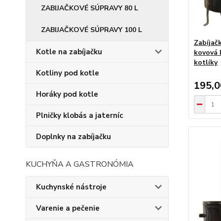
ZABIJAČKOVÉ SÚPRAVY 80 L
ZABIJAČKOVÉ SÚPRAVY 100 L
Zabíjač
Kotle na zabíjačku
kovová 
kotlíky
Kotliny pod kotle
195,
Horáky pod kotle
Plničky klobás a jaterníc
Doplnky na zabíjačku
KUCHYŇA A GASTRONÓMIA
Kuchynské nástroje
Varenie a pečenie