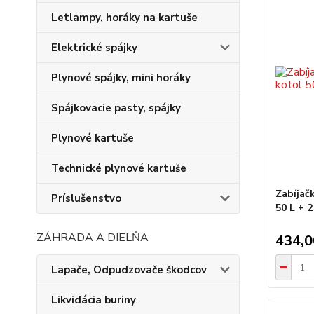
Letlampy, horáky na kartuše
Elektrické spájky
Plynové spájky, mini horáky
Spájkovacie pasty, spájky
Plynové kartuše
Technické plynové kartuše
Zabíjač
Príslušenstvo
50 L + 2
ZÁHRADA A DIELŇA
434,
Lapače, Odpudzovače škodcov
Likvidácia buriny