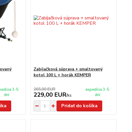
tovaný
Zabíjačková súprava + smaltovaný
kotol 100 L + horák KEMPER
265,00 EUR
pedícia 3-5
expedícia 3-5
229,00 EUR
dní
dní
/
ks
íka
Pridať do košíka