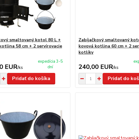
kový smaltovaný kotol 80 L +
Zabíjačkový smaltovaný koto
kotlina 58 cm + 2 servírovacie
kovová kotlina 60 cm + 2 ser
kotlíky
expedícia 3-5
ex
00 EUR
240,00 EUR
dní
/
ks
/
ks
Pridať do košíka
Pridať do koš