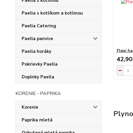
Paella s kotlinou
Paella s kotlíkom a kotlinou
Paella Catering
Paella panvice
Flexi ha
Paella horáky
42,90
Pokrievky Paella
Doplnky Paella
KORENIE - PAPRIKA
Korenie
Plyno
Paprika mletá
Ochutená mletá paprika