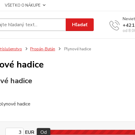
VŠETKO O NÁKUPE
Neviet
Hľadať
+421
od 8:0
ríslušenstvo
Propán-Bután
Plynové hadice
ové hadice
vé hadice
plynové hadice
EUR
Od