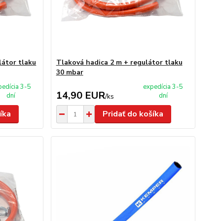
látor tlaku
Tlaková hadica 2 m + regulátor tlaku
30 mbar
pedícia 3-5
expedícia 3-5
14,90 EUR
dní
dní
/
ks
íka
Pridať do košíka