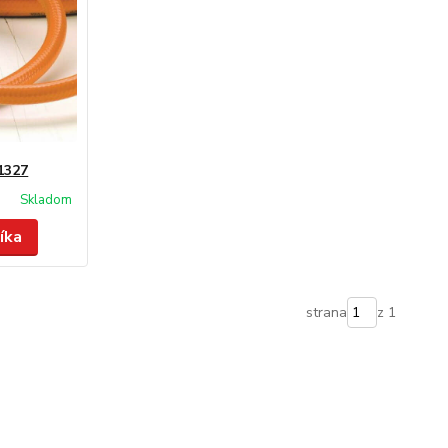
1327
Skladom
íka
strana
z 1