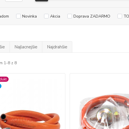
adom
Novinka
Akcia
Doprava ZADARMO
TO
šie
Najlacnejšie
Najdrahšie
m 1-8 z 8
dukt