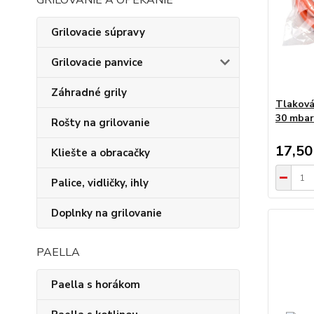
GRILOVANIE A OPEKANIE
Grilovacie súpravy
Grilovacie panvice
Záhradné grily
Tlaková
30 mbar
Rošty na grilovanie
17,50
Kliešte a obracačky
Palice, vidličky, ihly
Doplnky na grilovanie
PAELLA
Paella s horákom