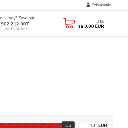
Prihlásenie
e si rady? Zavolajte.
0
ks
 902 212 007
za
0,00 EUR
0 - do 16:00 hod
Do
EUR