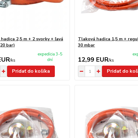
hadica 2,5 m + 2 svorky + ľavá
Tlaková hadica 1,5 m + regu
20 bar)
30 mbar
expedícia 3-5
ex
EUR
12,99 EUR
dní
/
ks
/
ks
Pridať do košíka
Pridať do koš