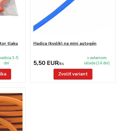
tor tlaku
Hadica (kyslík) na mini autogén
pedícia 3-5
v externom
5,50 EUR
dní
sklade (14 dní)
/
ks
íka
Zvoliť variant