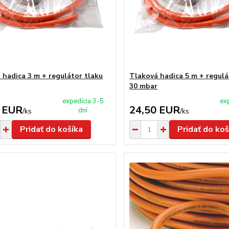
 hadica 3 m + regulátor tlaku
Tlaková hadica 5 m + regulá
30 mbar
expedícia 3-5
ex
 EUR
24,50 EUR
dní
/
ks
/
ks
Pridať do košíka
Pridať do koš