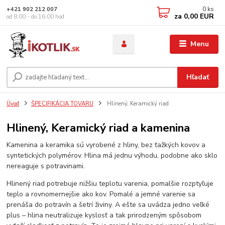
0
ks
+421 902 212 007
za
0,00 EUR
od 8:00 - do 16:00 hod
Menu
Hľadať
Úvod
ŠPECIFIKÁCIA TOVARU
Hlinený, Keramický riad
Hlinený, Keramický riad a kamenina
Kamenina a keramika sú vyrobené z hliny, bez ťažkých kovov a
syntetických polymérov. Hlina má jednu výhodu, podobne ako sklo
nereaguje s potravinami.
Hlinený riad potrebuje nižšiu teplotu varenia, pomalšie rozptyľuje
teplo a rovnomernejšie ako kov. Pomalé a jemné varenie sa
prenáša do potravín a šetrí živiny. A ešte sa uvádza jedno veľké
plus – hlina neutralizuje kyslosť a tak prirodzeným spôsobom