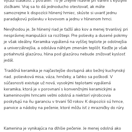
vyťaží sladkosť z potravín. To je zrejmé hlavne pri varení s kyslými
zložkami. Vraj sa to dá jednoducho otestovať, ak máte
samozrejme k dispozícii hlinený hrniec, skúste si uvariť jednu
paradajkovú polievku v kovovom a jednu v hlinenom hrnci.
Nevýhodou je, že hlinený riad je ťažší ako kov a menej trvanlivý, pri
nesprávnej manipulácii sa rozštiepi. Pre polievky a dusené pokrmy
je však ideálny. Keramika vypálená na vyššej teplote je odolnejšia
a univerzálnejšia, a odoláva náhlym zmenám teplôt. Keďže je však
potiahnutá glazúrou, hlina pod glazúrou nebude znižovať kyslosť
jedál.
Tradičná keramika je najčastejšie dostupná ako bežný kuchynský
riad.. polievková misa, váza, hrnčeky, a ľahko sa poškodí. V
súčasnosti existuje už nová, vysokými teplotami vypálená
keramika, ktorá je v porovnaní s konvenčnými keramickými a
kameninovými hrncami veľmi odolná a niektorí výrobcovia
poskytujú na ňu garanciu v trvaní 50 rokov. K dispozícii sú hrnce,
panvice a nádoby na pečenie, ktoré môžu ísť z mrazničky do rúry.
Kamenina je vynikajúca na dlhšie pečenie. Je menej odolná ako