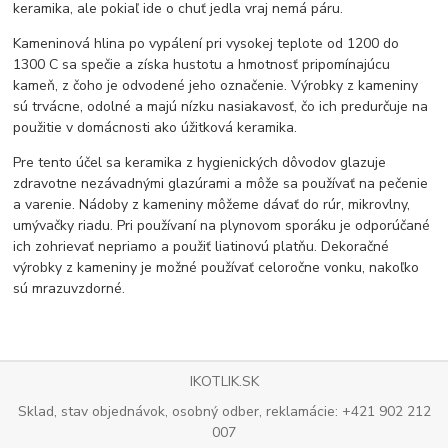
keramika, ale pokiaľ ide o chuť jedla vraj nemá páru.
Kameninová hlina po vypálení pri vysokej teplote od 1200 do
1300 C sa spečie a získa hustotu a hmotnosť pripomínajúcu
kameň, z čoho je odvodené jeho označenie. Výrobky z kameniny
sú trvácne, odolné a majú nízku nasiakavosť, čo ich predurčuje na
použitie v domácnosti ako úžitková keramika.
Pre tento účel sa keramika z hygienických dôvodov glazuje
zdravotne nezávadnými glazúrami a môže sa používať na pečenie
a varenie. Nádoby z kameniny môžeme dávať do rúr, mikrovlny,
umývačky riadu. Pri používaní na plynovom sporáku je odporúčané
ich zohrievať nepriamo a použiť liatinovú platňu. Dekoračné
výrobky z kameniny je možné používať celoročne vonku, nakoľko
sú mrazuvzdorné.
IKOTLIK.SK
Sklad, stav objednávok, osobný odber, reklamácie: +421 902 212
007