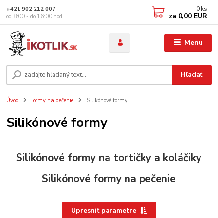
0
ks
+421 902 212 007
za
0,00 EUR
od 8:00 - do 16:00 hod
Menu
Hľadať
Úvod
Formy na pečenie
Silikónové formy
Silikónové formy
Silikónové formy na tortičky a koláčiky
Silikónové formy na pečenie
Upresniť parametre