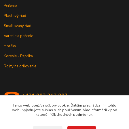
Pečenie
Plastový riad
Smaltovaný riad
Varenie a pečenie
Horáky
Korenie - Paprika
Rošty na grilovanie
+421 902 212 007
od 8:00 - do 16:00 hod
Tento web používa súbory cookie. Ďalším prechádzaním tohto
webu vyjadrujete súhlas s ich používaním. Viac informácií v pod
info@kotlik.sk
kategórií Obchodných podmienok.