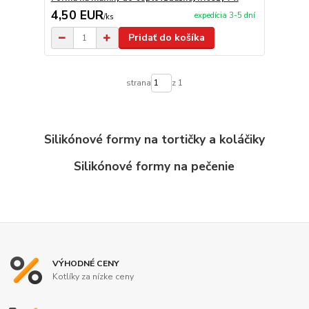
4,50 EUR
expedícia 3-5 dní
/
ks
Pridať do košíka
strana
z 1
Silikónové formy na tortičky a koláčiky
Silikónové formy na pečenie
VÝHODNÉ CENY
Kotlíky za nízke ceny