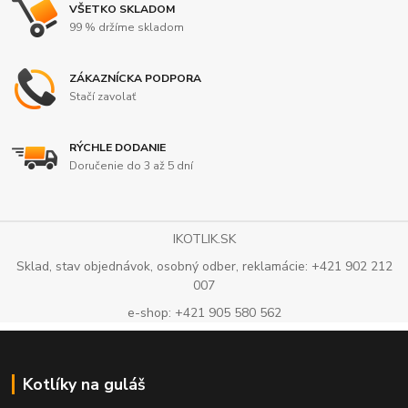
VŠETKO SKLADOM
99 % držíme skladom
ZÁKAZNÍCKA PODPORA
Stačí zavolať
RÝCHLE DODANIE
Doručenie do 3 až 5 dní
IKOTLIK.SK
Sklad, stav objednávok, osobný odber, reklamácie: +421 902 212
007
e-shop: +421 905 580 562
Kotlíky na guláš