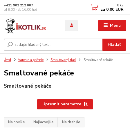
0
ks
+421 902 212 007
za
0,00 EUR
od 8:00 - do 16:00 hod
Menu
Hľadať
Úvod
Varenie a pečenie
Smaltovaný riad
Smaltované pekáče
Smaltované pekáče
Smaltované pekáče
Upresniť parametre
Najnovšie
Najlacnejšie
Najdrahšie