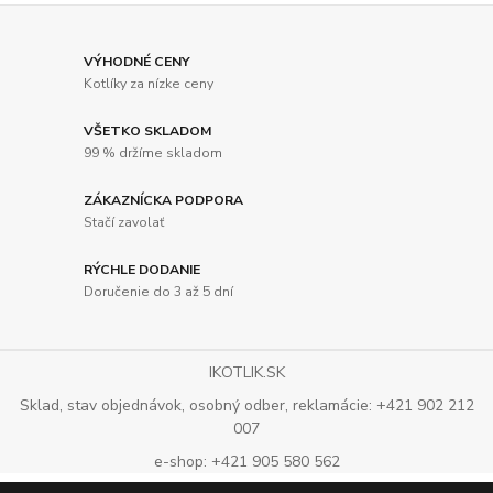
VÝHODNÉ CENY
Kotlíky za nízke ceny
VŠETKO SKLADOM
99 % držíme skladom
ZÁKAZNÍCKA PODPORA
Stačí zavolať
RÝCHLE DODANIE
Doručenie do 3 až 5 dní
IKOTLIK.SK
Sklad, stav objednávok, osobný odber, reklamácie: +421 902 212
007
e-shop: +421 905 580 562