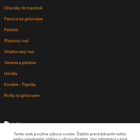
Obuváky do topánok
Panvice na grilovanie
Pečenie
Plastový riad
Smaltovaný riad
Varenie a pečenie
Horáky
Korenie - Paprika
Rošty na grilovanie
+421 902 212 007
od 8:00 - do 16:00 hod
Tento web používa súbory cookie. Ďalším prechádzaním tohto
webu vyjadrujete súhlas s ich používaním. Viac informácií v pod