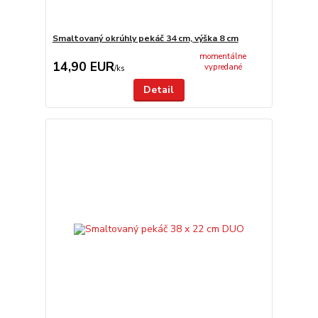
Smaltovaný okrúhly pekáč 34 cm, výška 8 cm
momentálne
14,90 EUR
vypredané
/
ks
Detail