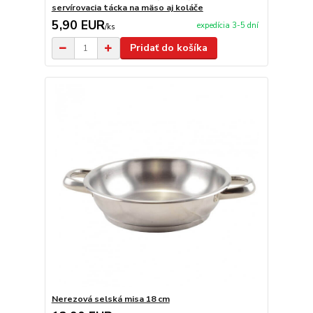
servírovacia tácka na mäso aj koláče
5,90 EUR
expedícia 3-5 dní
/
ks
Pridať do košíka
Nerezová selská misa 18 cm