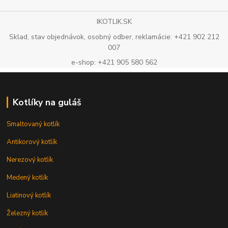
IKOTLIK.SK
Sklad, stav objednávok, osobný odber, reklamácie: +421 902 212
007
e-shop: +421 905 580 562
Kotlíky na guláš
Smaltovaný kotlík
Antikorový kotlík
Nerezový kotlík
Medený kotlík
Liatinový kotlík
Železný kotlík