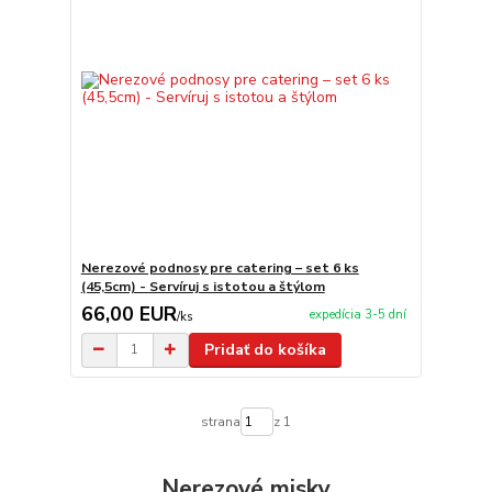
Nerezové podnosy pre catering – set 6 ks
(45,5cm) - Servíruj s istotou a štýlom
66,00 EUR
expedícia 3-5 dní
/
ks
Pridať do košíka
strana
z 1
Nerezové misky