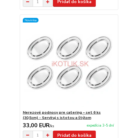
Pridať do košíka
Novinka
Nerezové podnosy pre catering – set 6 ks
(30,5cm) - Servíruj s istotou a štýlom
33,00 EUR
expedícia 3-5 dní
/
ks
Pridať do košíka