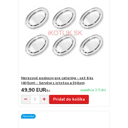
Nerezové podnosy pre catering – set 6 ks
(40,5cm) - Servíruj s istotou a štýlom
49,90 EUR
expedícia 3-5 dní
/
ks
Pridať do košíka
Novinka