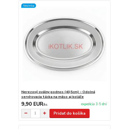
Novinka
Nerezový oválny podnos (40,5cm) – Odolná
servírovacia tácka na mäso aj koláče
9,90 EUR
expedícia 3-5 dní
/
ks
Pridať do košíka