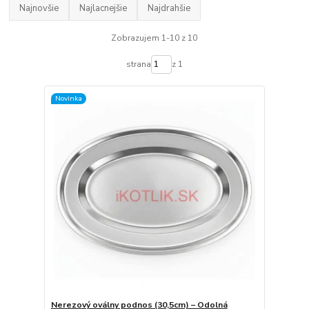
Najnovšie
Najlacnejšie
Najdrahšie
Zobrazujem 1-10 z 10
strana
z 1
Novinka
Nerezový oválny podnos (30,5cm) – Odolná