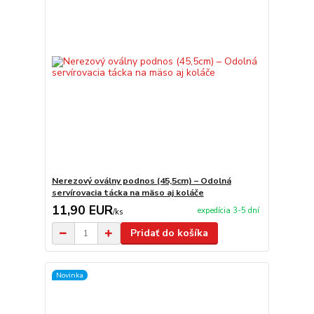
Nerezový oválny podnos (45,5cm) – Odolná
servírovacia tácka na mäso aj koláče
11,90 EUR
expedícia 3-5 dní
/
ks
Pridať do košíka
Novinka