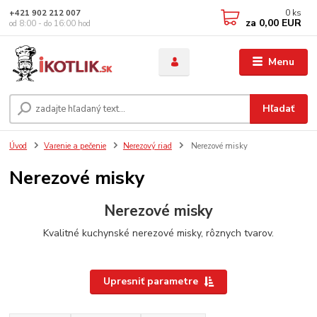
0
ks
+421 902 212 007
za
0,00 EUR
od 8:00 - do 16:00 hod
Menu
Hľadať
Úvod
Varenie a pečenie
Nerezový riad
Nerezové misky
Nerezové misky
Nerezové misky
Kvalitné kuchynské nerezové misky, rôznych tvarov.
Upresniť parametre