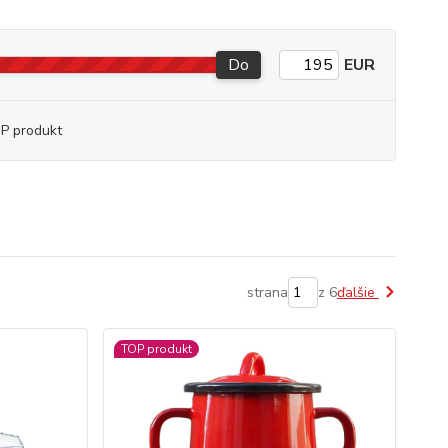
Do
EUR
P produkt
strana
z 6
ďalšie
TOP produkt