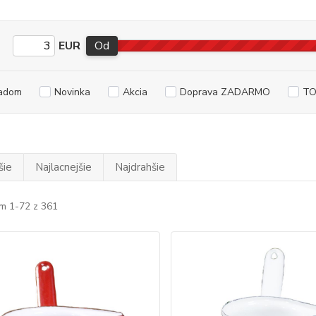
EUR
Od
adom
Novinka
Akcia
Doprava ZADARMO
TO
šie
Najlacnejšie
Najdrahšie
m 1-72 z 361