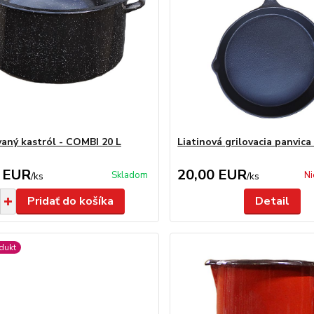
aný kastról - COMBI 20 L
Liatinová grilovacia panvica
 EUR
20,00 EUR
Skladom
Ni
/
ks
/
ks
Pridať do košíka
Detail
dukt