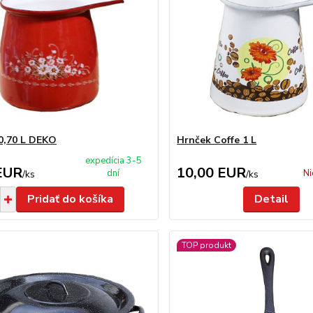
0,70 L DEKO
Hrnček Coffe 1 L
expedícia 3-5
EUR
10,00 EUR
dní
Ni
/
ks
/
ks
Pridať do košíka
Detail
TOP produkt