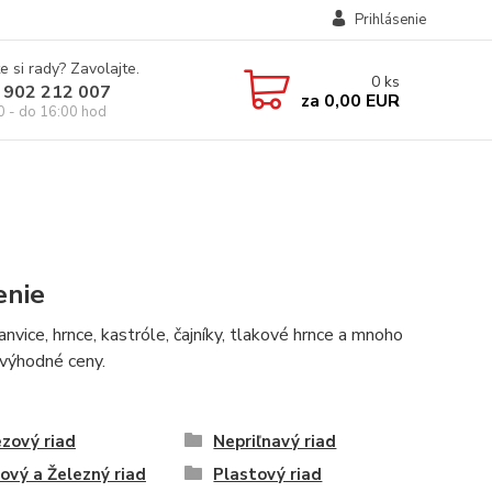
Prihlásenie
e si rady? Zavolajte.
0
ks
 902 212 007
za
0,00 EUR
0 - do 16:00 hod
enie
vice, hrnce, kastróle, čajníky, tlakové hrnce a mnoho
 výhodné ceny.
zový riad
Nepriľnavý riad
ový a Železný riad
Plastový riad