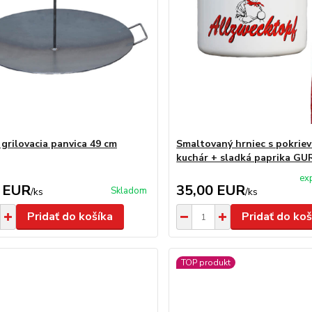
 grilovacia panvica 49 cm
Smaltovaný hrniec s pokriev
kuchár + sladká paprika G
ex
 EUR
35,00 EUR
Skladom
/
ks
/
ks
Pridať do košíka
Pridať do koš
TOP produkt