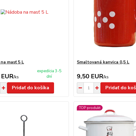
na masť 5 L
Smaltovaná kanvica 0,5 L
expedícia 3-5
 EUR
9,50 EUR
dní
/
ks
/
ks
Pridať do košíka
Pridať do koš
TOP produkt