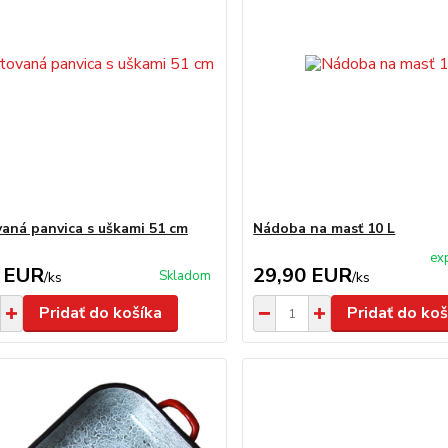
aná panvica s uškami 51 cm
Nádoba na masť 10 L
ex
 EUR
29,90 EUR
Skladom
/
ks
/
ks
Pridať do košíka
Pridať do koš