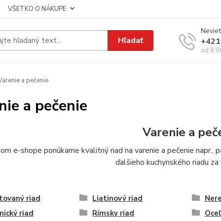
VŠETKO O NÁKUPE
Neviet
Hľadať
+421
od 8:0
arenie a pečenie
nie a pečenie
Varenie a peč
om e-shope ponúkame kvalitný riad na varenie a pečenie napr., pan
ďalšieho kuchynského riadu za
tovaný riad
Liatinový riad
Nere
ický riad
Rímsky riad
Oceľ