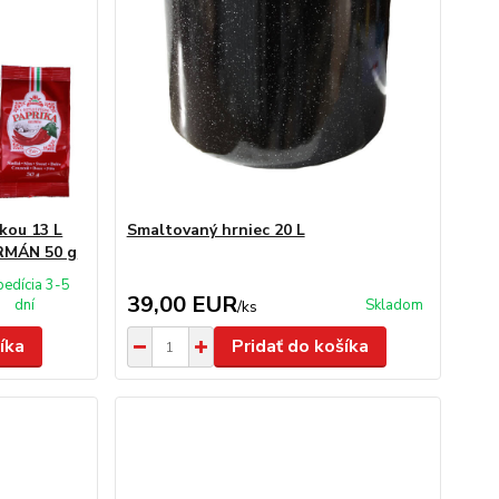
kou 13 L
Smaltovaný hrniec 20 L
URMÁN 50 g
pedícia 3-5
39,00 EUR
dní
Skladom
/
ks
íka
Pridať do košíka