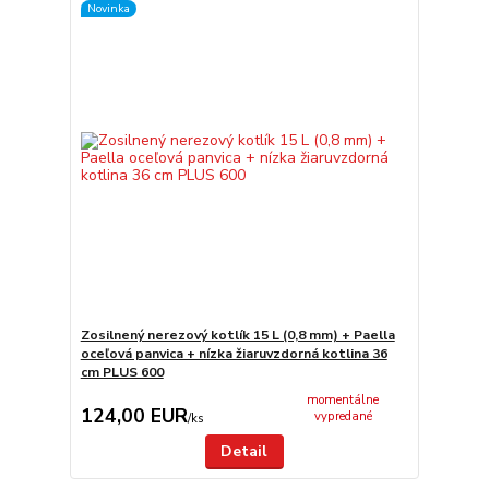
Novinka
Zosilnený nerezový kotlík 15 L (0,8 mm) + Paella
oceľová panvica + nízka žiaruvzdorná kotlina 36
cm PLUS 600
momentálne
124,00 EUR
vypredané
/
ks
Detail