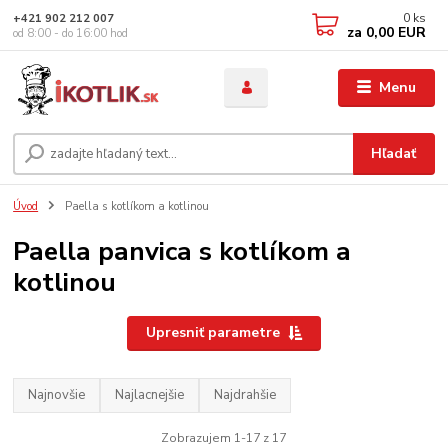
0
ks
+421 902 212 007
za
0,00 EUR
od 8:00 - do 16:00 hod
Menu
Hľadať
Úvod
Paella s kotlíkom a kotlinou
Paella panvica s kotlíkom a
kotlinou
Upresniť parametre
Najnovšie
Najlacnejšie
Najdrahšie
Zobrazujem 1-17 z 17