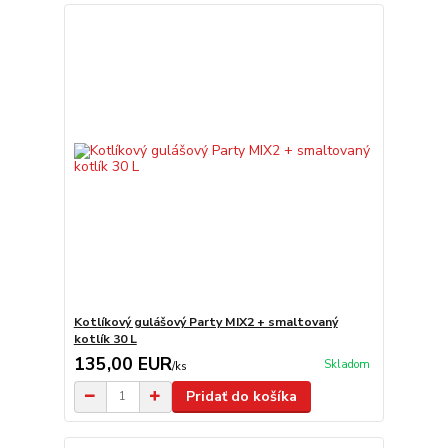
Kotlíkový gulášový Party MIX2 + smaltovaný
kotlík 30 L
135,00 EUR
Skladom
/
ks
Pridať do košíka