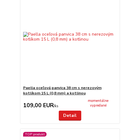
Paella oceľová panvica 38 cm s nerezovým
kotlíkom 15 L (0,8 mm) a kotlinou
momentálne
109,00 EUR
vypredané
/
ks
Detail
TOP produkt