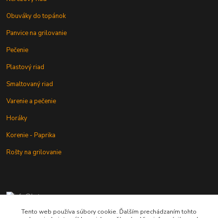
Obuváky do topánok
Panvice na grilovanie
Pečenie
Plastový riad
Smaltovaný riad
Varenie a pečenie
Horáky
Korenie - Paprika
Rošty na grilovanie
+421 902 212 007
od 8:00 - do 16:00 hod
Tento web používa súbory cookie. Ďalším prechádzaním tohto