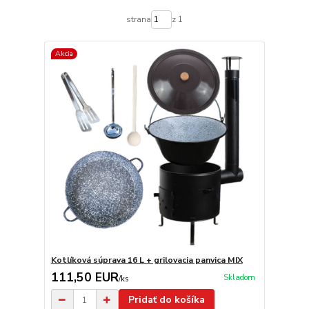
strana
z 1
Akcia
Kotlíková súprava 16 L + grilovacia panvica MIX
111,50 EUR
Skladom
/
ks
Pridať do košíka