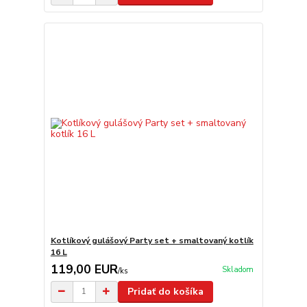
Kotlíkový gulášový Party set + smaltovaný kotlík
16 L
119,00 EUR
Skladom
/
ks
Pridať do košíka