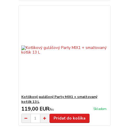
Kotlíkový gulášový Party MIX1 + smaltovaný
kotlík 13 L
119,00 EUR
Skladom
/
ks
Pridať do košíka