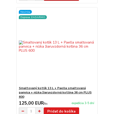
Novinka
Doprava ZADARMO
Smaltovaný kotlík 13 L + Paella smaltovaná
panvica + nízka žiaruvzdorná kotlina 36 cm PLUS
600
125,00 EUR
expedícia 3-5 dní
/
ks
Pridať do košíka