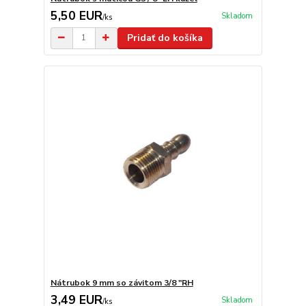
5,50 EUR
Skladom
/
ks
Pridať do košíka
Nátrubok 9 mm so závitom 3/8 "RH
3,49 EUR
Skladom
/
ks