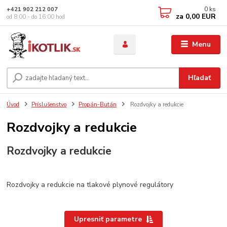
0
ks
+421 902 212 007
za
0,00 EUR
od 8:00 - do 16:00 hod
Menu
Hľadať
Úvod
Príslušenstvo
Propán-Bután
Rozdvojky a redukcie
Rozdvojky a redukcie
Rozdvojky a redukcie
Rozdvojky a redukcie na tlakové plynové regulátory
Upresniť parametre