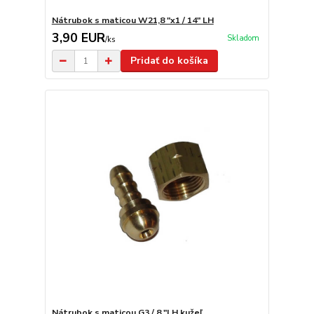
Nátrubok s maticou W21,8 "x1 / 14" LH
3,90 EUR
Skladom
/
ks
Pridať do košíka
Nátrubok s maticou G3 / 8 "LH kužeľ