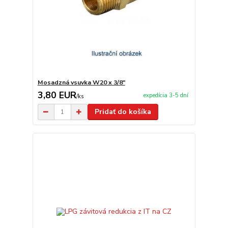
Mosadzná vsuvka W20 x 3/8"
3,80 EUR
expedícia 3-5 dní
/
ks
Pridať do košíka