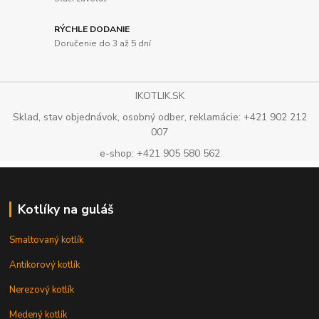
RÝCHLE DODANIE
Doručenie do 3 až 5 dní
IKOTLIK.SK
Sklad, stav objednávok, osobný odber, reklamácie: +421 902 212
007
e-shop: +421 905 580 562
Kotlíky na guláš
Smaltovaný kotlík
Antikorový kotlík
Nerezový kotlík
Medený kotlík