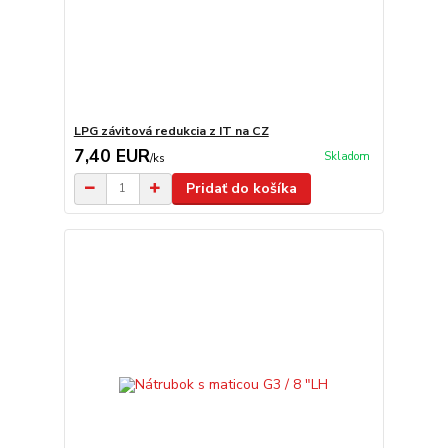
LPG závitová redukcia z IT na CZ
7,40 EUR
Skladom
/
ks
Pridať do košíka