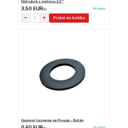
Nátrubok s maticou 1/2 "
3,50 EUR
Skladom
/
ks
Pridať do košíka
Gumové tesnenie na Propán - Bután
0,60 EUR
Skladom