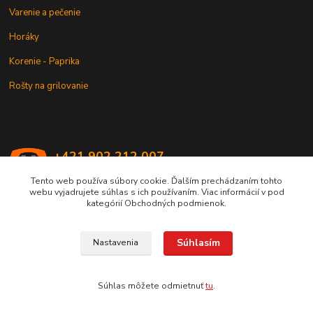
Varenie a pečenie
Horáky
Korenie - Paprika
Rošty na grilovanie
+421 902 212 007
od 8:00 - do 16:00 hod
Tento web používa súbory cookie. Ďalším prechádzaním tohto
webu vyjadrujete súhlas s ich používaním. Viac informácií v pod
info@kotlik.sk
kategórií Obchodných podmienok.
Súhlasím
Nastavenia
Copyright © 2017-2027 MACSHOP.SK, všetky práva vyhradené..
Súhlas môžete odmietnuť
tu
.
Vytvorené na
Eshop-rychlo.sk