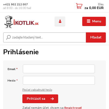
0
ks
+421 902 212 007
za
0,00 EUR
od 8:00 - do 16:00 hod
Menu
Hľadať
Prihlásenie
Email
*
Heslo
*
Poslať zabudnuté heslo
Prihlásiť sa
Zatiaľ nemám účet, chcem sa
Registrovať