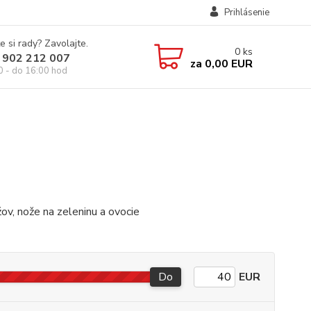
Prihlásenie
e si rady? Zavolajte.
0
ks
 902 212 007
za
0,00 EUR
0 - do 16:00 hod
ov, nože na zeleninu a ovocie
Do
EUR