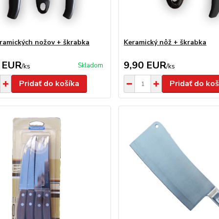
ramických nožov + škrabka
Keramický nôž + škrabka
 EUR
9,90 EUR
Skladom
/
ks
/
ks
Pridať do košíka
Pridať do koš