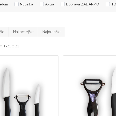
adom
Novinka
Akcia
Doprava ZADARMO
TO
šie
Najlacnejšie
Najdrahšie
m 1-21 z 21