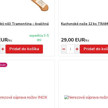
ký nôž Tramontina – kvalitná
Kuchynské nože 12 ks TR
expedícia 3-5
EUR
29,00 EUR
dní
/
ks
/
ks
Pridať do košíka
Pridať do koš
dukt