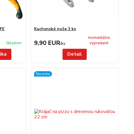
FE
Kuchynské nože 3 ks
momentálne
9,90 EUR
Skladom
vypredané
/
ks
íka
Detail
Novinka