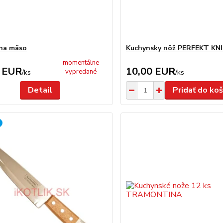
 na mäso
Kuchynsky nôž PERFEKT KNI
momentálne
 EUR
10,00 EUR
vypredané
/
ks
/
ks
Detail
Pridať do koš