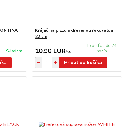
AMONTINA
Krájač na pizzu s drevenou rukoväťou
22 cm
Expedícia do 24
10,90 EUR
Skladom
hodín
/
ks
íka
Pridať do košíka