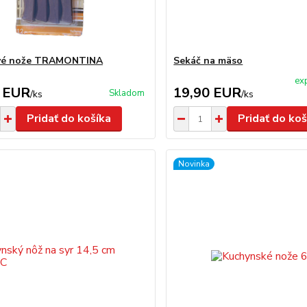
vé nože TRAMONTINA
Sekáč na mäso
ex
 EUR
19,90 EUR
Skladom
/
ks
/
ks
Pridať do košíka
Pridať do koš
Novinka