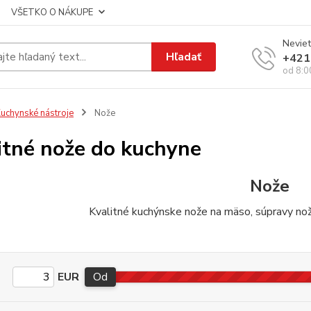
VŠETKO O NÁKUPE
Neviet
Hľadať
+421
od 8:0
uchynské nástroje
Nože
itné nože do kuchyne
Nože
Kvalitné kuchýnske nože na mäso, súpravy nož
EUR
Od