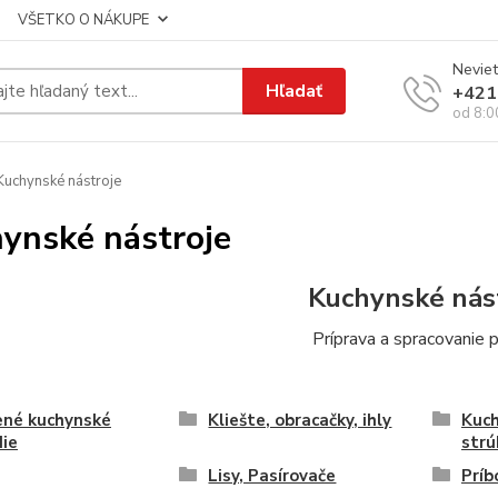
VŠETKO O NÁKUPE
Neviet
Hľadať
+421
od 8:0
uchynské nástroje
ynské nástroje
Kuchynské nás
Príprava a spracovanie 
ené kuchynské
Kliešte, obracačky, ihly
Kuch
ie
strú
Lisy, Pasírovače
Príb