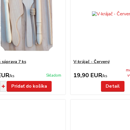
 súprava 7 ks
V-krájač - Červený
m
EUR
19,90 EUR
Skladom
v
/
ks
/
ks
Pridať do košíka
Detail