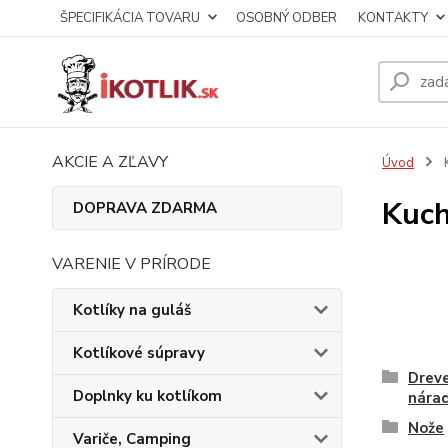
ŠPECIFIKÁCIA TOVARU
OSOBNÝ ODBER
KONTAKTY
AKCIE A ZĽAVY
Úvod
K
Kuch
DOPRAVA ZDARMA
VARENIE V PRÍRODE
Kotlíky na guláš
Kotlíkové súpravy
Drev
Doplnky ku kotlíkom
nárad
Nože
Variče, Camping