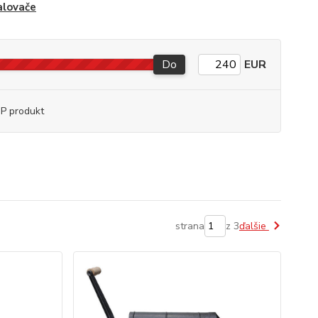
alovače
Do
EUR
P produkt
strana
z 3
ďalšie