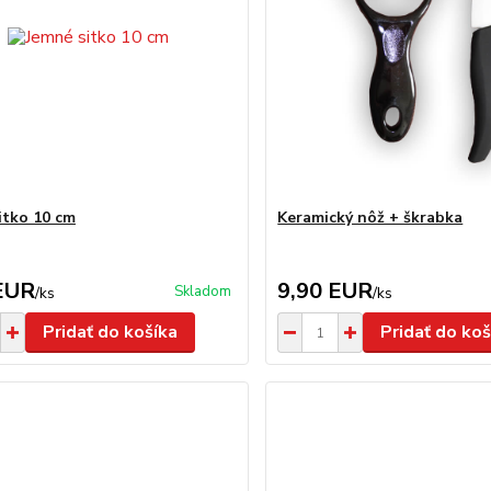
itko 10 cm
Keramický nôž + škrabka
EUR
9,90 EUR
Skladom
/
ks
/
ks
Pridať do košíka
Pridať do koš