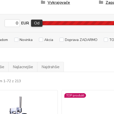
Vykrajovače
Zap
EUR
Od
adom
Novinka
Akcia
Doprava ZADARMO
TO
šie
Najlacnejšie
Najdrahšie
m 1-72 z 213
TOP produkt