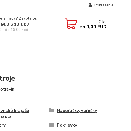
Prihlásenie
e si rady? Zavolajte.
0
ks
 902 212 007
za
0,00 EUR
0 - do 16:00 hod
troje
potravín
ynské krájače,
Naberačky, varešky
hadlá
ory
Pokrievky