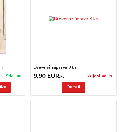
cm
Drevená súprava 8 ks
9,90 EUR
Skladom
Nie je skladom
/
ks
íka
Detail