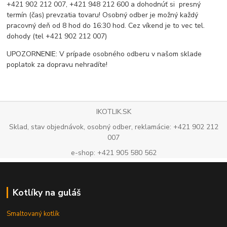
+421 902 212 007, +421 948 212 600 a dohodnúť si presný
termín (čas) prevzatia tovaru! Osobný odber je možný každý
pracovný deň od 8 hod do 16:30 hod. Cez víkend je to vec tel.
dohody (tel +421 902 212 007)
UPOZORNENIE: V prípade osobného odberu v našom sklade
poplatok za dopravu nehradíte!
IKOTLIK.SK
Sklad, stav objednávok, osobný odber, reklamácie: +421 902 212
007
e-shop: +421 905 580 562
Kotlíky na guláš
Smaltovaný kotlík