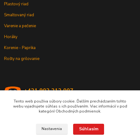
Plastový riad
Smaltovaný riad
Varenie a pečenie
Horáky
Korenie - Paprika
Rošty na grilovanie
+421 902 212 007
od 8:00 - do 16:00 hod
Tento web používa súbory cookie. Ďalším prechádzaním tohto
webu vyjadrujete súhlas s ich používaním. Viac informácií v pod
info@kotlik.sk
kategórií Obchodných podmienok.
Súhlasím
Nastavenia