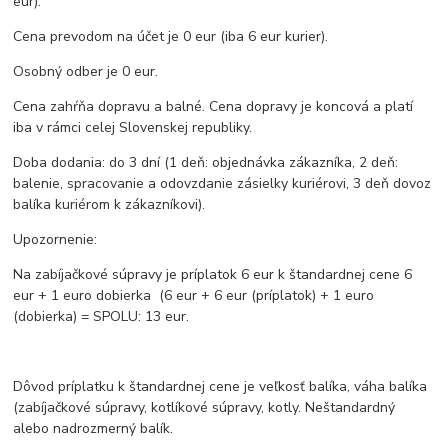
eur).
Cena prevodom na účet je 0 eur (iba 6 eur kurier).
Osobný odber je 0 eur.
Cena zahŕňa dopravu a balné. Cena dopravy je koncová a platí
iba v rámci celej Slovenskej republiky.
Doba dodania: do 3 dní (1 deň: objednávka zákazníka, 2 deň:
balenie, spracovanie a odovzdanie zásielky kuriérovi, 3 deň dovoz
balíka kuriérom k zákazníkovi).
Upozornenie:
Na zabíjačkové súpravy je príplatok 6 eur k štandardnej cene 6
eur + 1 euro dobierka (6 eur + 6 eur (príplatok) + 1 euro
(dobierka) = SPOLU: 13 eur.
Dôvod príplatku k štandardnej cene je veľkosť balíka, váha balíka
(zabíjačkové súpravy, kotlíkové súpravy, kotly. Neštandardný
alebo nadrozmerný balík.