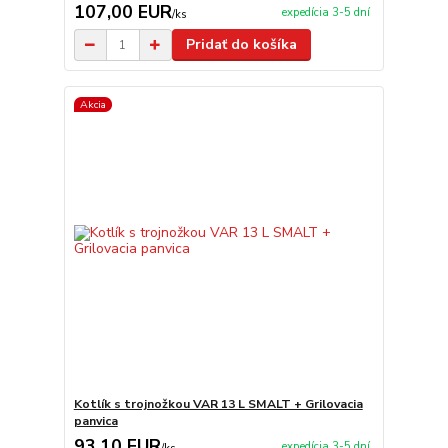
107,00 EUR
expedícia 3-5 dní
/
ks
Pridať do košíka
Akcia
Kotlík s trojnožkou VAR 13 L SMALT + Grilovacia
panvica
93,10 EUR
expedícia 3-5 dní