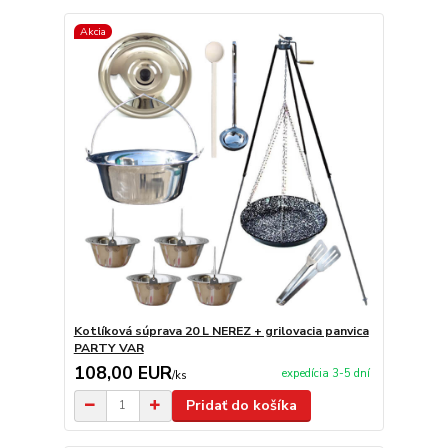
Akcia
Kotlíková súprava 20 L NEREZ + grilovacia panvica
PARTY VAR
108,00 EUR
expedícia 3-5 dní
/
ks
Pridať do košíka