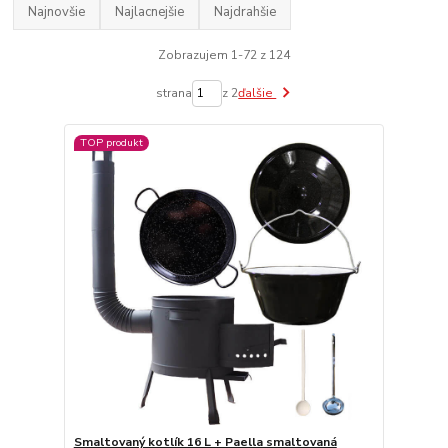
Najnovšie
Najlacnejšie
Najdrahšie
Zobrazujem 1-72 z 124
strana
z 2
ďalšie
TOP produkt
Smaltovaný kotlík 16 L + Paella smaltovaná