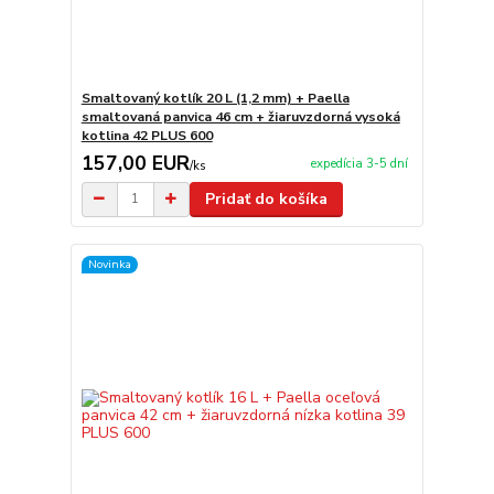
Smaltovaný kotlík 20 L (1,2 mm) + Paella
smaltovaná panvica 46 cm + žiaruvzdorná vysoká
kotlina 42 PLUS 600
157,00 EUR
expedícia 3-5 dní
/
ks
Pridať do košíka
Novinka