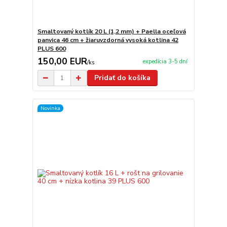
Smaltovaný kotlík 20 L (1,2 mm) + Paella oceľová
panvica 46 cm + žiaruvzdorná vysoká kotlina 42
PLUS 600
150,00 EUR
expedícia 3-5 dní
/
ks
Pridať do košíka
Novinka