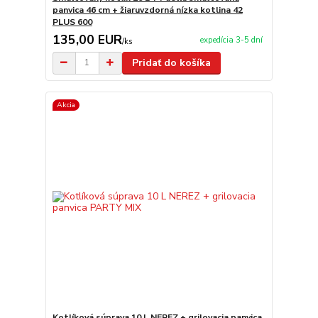
panvica 46 cm + žiaruvzdorná nízka kotlina 42
PLUS 600
135,00 EUR
expedícia 3-5 dní
/
ks
Pridať do košíka
Akcia
Kotlíková súprava 10 L NEREZ + grilovacia panvica