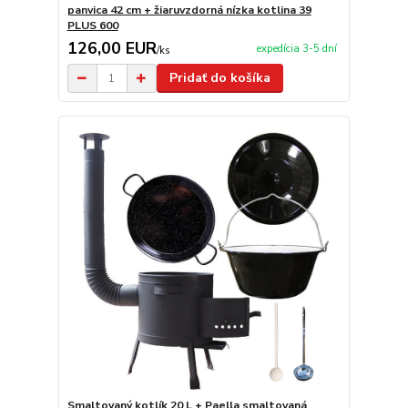
panvica 42 cm + žiaruvzdorná nízka kotlina 39
PLUS 600
126,00 EUR
expedícia 3-5 dní
/
ks
Pridať do košíka
Smaltovaný kotlík 20 L + Paella smaltovaná