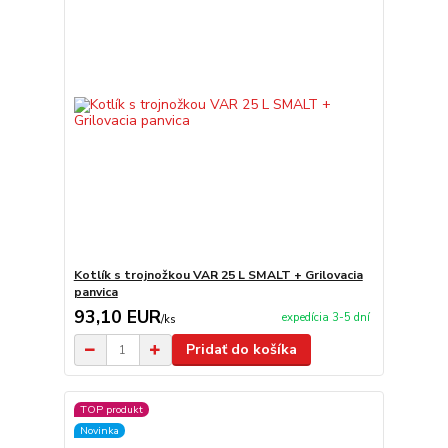
Kotlík s trojnožkou VAR 25 L SMALT + Grilovacia
panvica
93,10 EUR
expedícia 3-5 dní
/
ks
Pridať do košíka
TOP produkt
Novinka