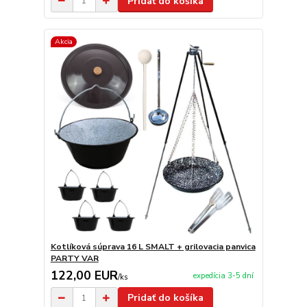
Pridať do košíka
Akcia
Kotlíková súprava 16 L SMALT + grilovacia panvica
PARTY VAR
122,00 EUR
expedícia 3-5 dní
/
ks
Pridať do košíka