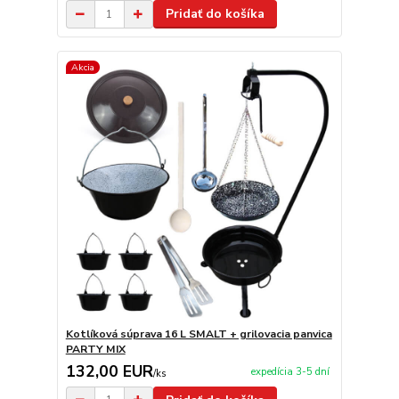
Pridať do košíka
Akcia
Kotlíková súprava 16 L SMALT + grilovacia panvica
PARTY MIX
132,00 EUR
expedícia 3-5 dní
/
ks