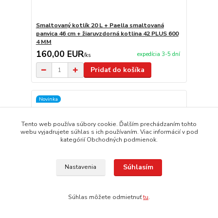
Smaltovaný kotlík 20 L + Paella smaltovaná
panvica 46 cm + žiaruvzdorná kotlina 42 PLUS 600
4 MM
160,00 EUR
expedícia 3-5 dní
/
ks
Pridať do košíka
Novinka
Tento web používa súbory cookie. Ďalším prechádzaním tohto
webu vyjadrujete súhlas s ich používaním. Viac informácií v pod
kategórií Obchodných podmienok.
Súhlasím
Nastavenia
Súhlas môžete odmietnuť
tu
.