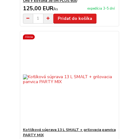
UNI + kotlina 36 cm PLUS 600
125,00 EUR
expedícia 3-5 dní
/
ks
Pridať do košíka
Akcia
Kotlíková súprava 13 L SMALT + grilovacia panvica
PARTY MIX