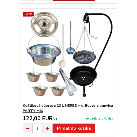
Akcia
Kotlíková súprava 20 L NEREZ + grilovacia panvica
PARTY MIX
122,00 EUR
expedícia 3-5 dní
/
ks
Pridať do košíka