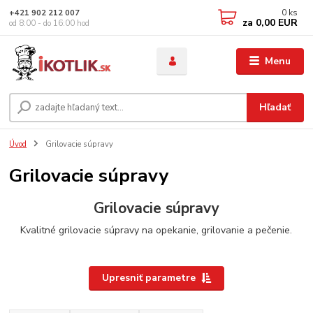
0
ks
+421 902 212 007
za
0,00 EUR
od 8:00 - do 16:00 hod
Menu
Hľadať
Úvod
Grilovacie súpravy
Grilovacie súpravy
Grilovacie súpravy
Kvalitné grilovacie súpravy na opekanie, grilovanie a pečenie.
Upresniť parametre