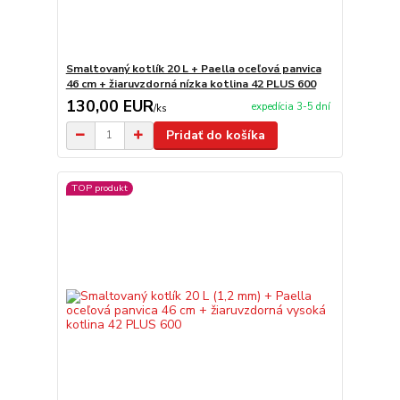
Smaltovaný kotlík 20 L + Paella oceľová panvica
46 cm + žiaruvzdorná nízka kotlina 42 PLUS 600
130,00 EUR
expedícia 3-5 dní
/
ks
Pridať do košíka
TOP produkt