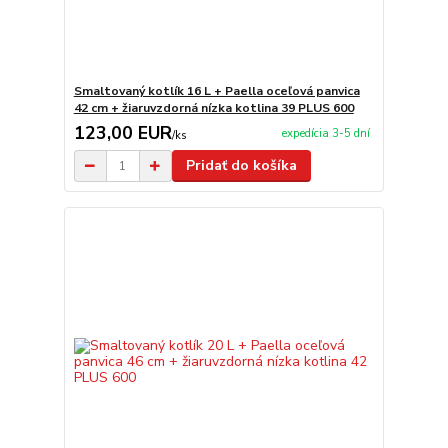
Smaltovaný kotlík 16 L + Paella oceľová panvica
42 cm + žiaruvzdorná nízka kotlina 39 PLUS 600
123,00 EUR
expedícia 3-5 dní
/
ks
Pridať do košíka