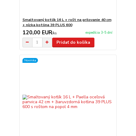
Smaltovaný kotlík 16 L + rošt na grilovanie 40 cm
+ nízka kotlina 39 PLUS 600
120,00 EUR
expedícia 3-5 dní
/
ks
Pridať do košíka
Novinka