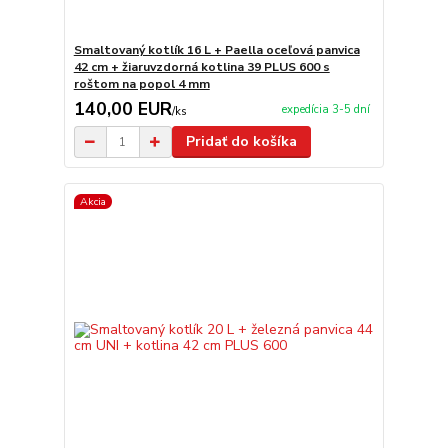
Smaltovaný kotlík 16 L + Paella oceľová panvica
42 cm + žiaruvzdorná kotlina 39 PLUS 600 s
roštom na popol 4 mm
140,00 EUR
expedícia 3-5 dní
/
ks
Pridať do košíka
Akcia