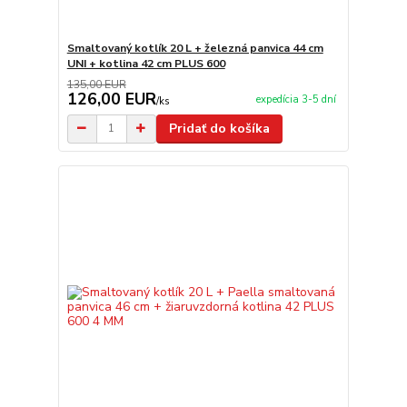
Smaltovaný kotlík 20 L + železná panvica 44 cm
UNI + kotlina 42 cm PLUS 600
135,00 EUR
126,00 EUR
expedícia 3-5 dní
/
ks
Pridať do košíka