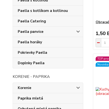
Paella s kotlinou
Paella s kotlíkom a kotlinou
Paella Catering
Obracač
Paella panvice
1,50 
Paella horáky
Pokrievky Paella
TOP pro
Doplnky Paella
Novinka
KORENIE - PAPRIKA
Korenie
Paprika mletá
Ochutená mletá paprika