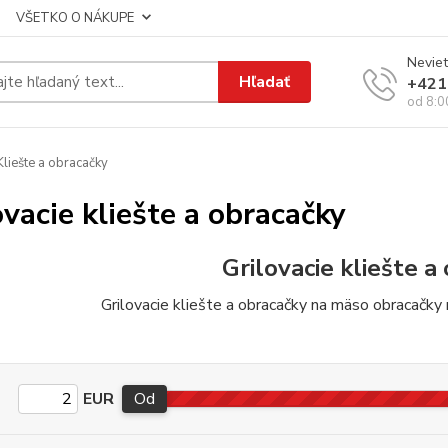
VŠETKO O NÁKUPE
Neviet
Hľadať
+421
od 8:0
liešte a obracačky
ovacie kliešte a obracačky
Grilovacie kliešte a
Grilovacie kliešte a obracačky na mäso obracačky n
EUR
Od