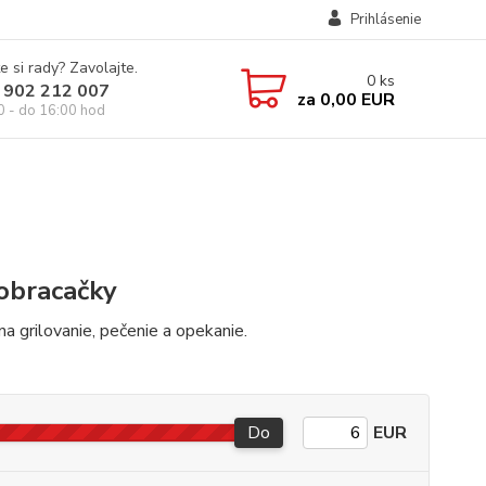
Prihlásenie
e si rady? Zavolajte.
0
ks
 902 212 007
za
0,00 EUR
0 - do 16:00 hod
 obracačky
a grilovanie, pečenie a opekanie.
Do
EUR