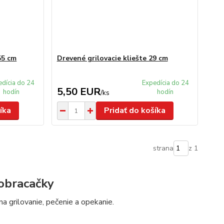
55 cm
Drevené grilovacie kliešte 29 cm
edícia do 24
Expedícia do 24
5,50 EUR
hodín
hodín
/
ks
íka
Pridať do košíka
strana
z 1
 obracačky
a grilovanie, pečenie a opekanie.