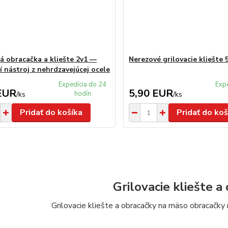
á obracačka a kliešte 2v1 —
Nerezové grilovacie kliešte 
í nástroj z nehrdzavejúcej ocele
Expedícia do 24
Exp
EUR
5,90 EUR
hodín
/
ks
/
ks
Pridať do košíka
Pridať do koš
Grilovacie kliešte a
Grilovacie kliešte a obracačky na mäso obracačky n