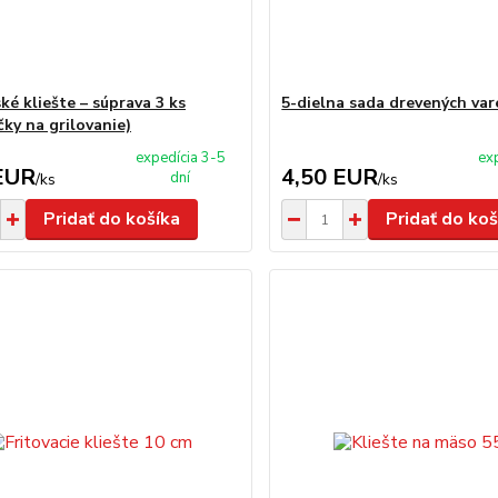
ké kliešte – súprava 3 ks
5-dielna sada drevených var
čky na grilovanie)
expedícia 3-5
ex
EUR
4,50 EUR
dní
/
ks
/
ks
Pridať do košíka
Pridať do koš