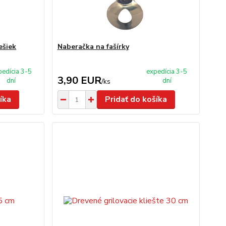
ešiek
Naberačka na fašírky
pedícia 3-5
expedícia 3-5
3,90 EUR
dní
dní
/
ks
íka
Pridať do košíka