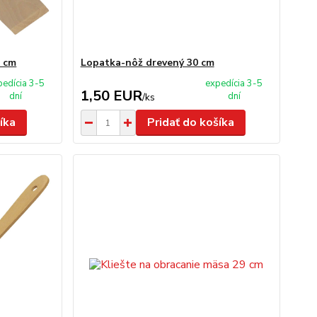
0 cm
Lopatka-nôž drevený 30 cm
pedícia 3-5
expedícia 3-5
1,50 EUR
dní
dní
/
ks
íka
Pridať do košíka