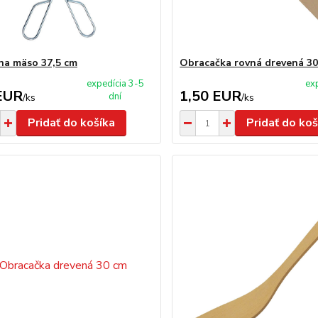
 na mäso 37,5 cm
Obracačka rovná drevená 3
expedícia 3-5
ex
EUR
1,50 EUR
dní
/
ks
/
ks
Pridať do košíka
Pridať do koš