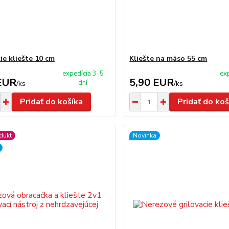
ie kliešte 10 cm
Kliešte na mäso 55 cm
expedícia 3-5
ex
EUR
5,90 EUR
dní
/
ks
/
ks
Pridať do košíka
Pridať do koš
dukt
Novinka