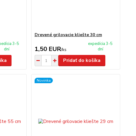
Drevené grilovacie kliešte 30 cm
pedícia 3-5
expedícia 3-5
1,50 EUR
dní
dní
/
ks
íka
Pridať do košíka
Novinka