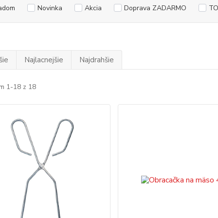
adom
Novinka
Akcia
Doprava ZADARMO
TO
šie
Najlacnejšie
Najdrahšie
m 1-18 z 18