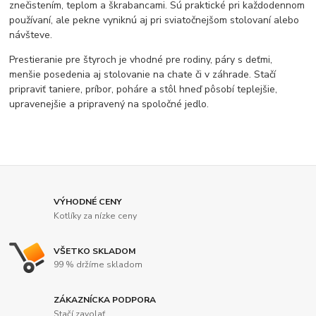
znečistením, teplom a škrabancami. Sú praktické pri každodennom
používaní, ale pekne vyniknú aj pri sviatočnejšom stolovaní alebo
návšteve.
Prestieranie pre štyroch je vhodné pre rodiny, páry s deťmi,
menšie posedenia aj stolovanie na chate či v záhrade. Stačí
pripraviť taniere, príbor, poháre a stôl hneď pôsobí teplejšie,
upravenejšie a pripravený na spoločné jedlo.
VÝHODNÉ CENY
Kotlíky za nízke ceny
VŠETKO SKLADOM
99 % držíme skladom
ZÁKAZNÍCKA PODPORA
Stačí zavolať