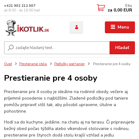
0
ks
+421 902 212 007
za
0,00 EUR
od 8:00 - do 16:00 hod
Menu
Hľadať
Úvod
Prestieranie stola
Podložky pod tanier
Prestieranie pre 4 osoby
Prestieranie pre 4 osoby
Prestieranie pre 4 osoby je ideálne na rodinné obedy, večere aj
príjemné posedenie s najbližšími. Zladené podložky pod taniere
pomôžu pripraviť stôl tak, aby pôsobil upravene, útulne a
pohostinne.
Hodí sa do kuchyne, jedálne, na chatu aj na terasu. Či pripravujete
bežný obed počas týždňa alebo víkendové stolovanie s rodinou,
prestieranie pre štyroch dodá stolu krajší vzhľad a jedlu