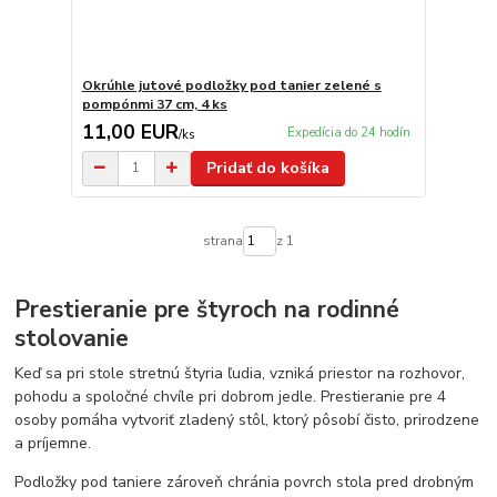
Okrúhle jutové podložky pod tanier zelené s
pompónmi 37 cm, 4 ks
11,00 EUR
Expedícia do 24 hodín
/
ks
Pridať do košíka
strana
z 1
Prestieranie pre štyroch na rodinné
stolovanie
Keď sa pri stole stretnú štyria ľudia, vzniká priestor na rozhovor,
pohodu a spoločné chvíle pri dobrom jedle. Prestieranie pre 4
osoby pomáha vytvoriť zladený stôl, ktorý pôsobí čisto, prirodzene
a príjemne.
Podložky pod taniere zároveň chránia povrch stola pred drobným