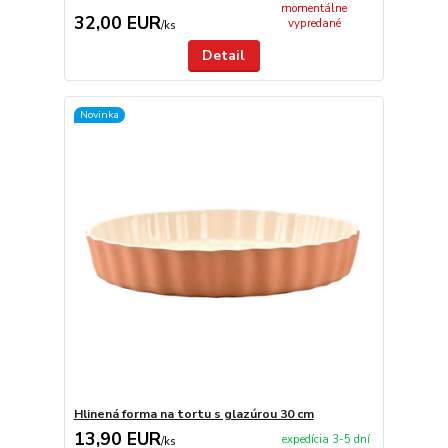
momentálne
32,00 EUR
vypredané
/
ks
Detail
Novinka
Hlinená forma na tortu s glazúrou 30 cm
13,90 EUR
expedícia 3-5 dní
/
ks