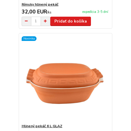
Rímsky hlinený pekáč
32,00 EUR
expedícia 3-5 dní
/
ks
Pridať do košíka
Novinka
Hlinený pekáč 6 L GLAZ