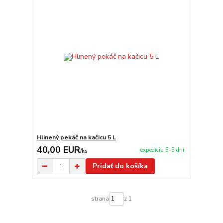
Hlinený pekáč na kačicu 5 L
40,00 EUR
expedícia 3-5 dní
/
ks
Pridať do košíka
strana
z 1