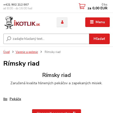
0
ks
+421 902 212 007
za
0,00 EUR
od 8:00 - do 16:00 hod
Menu
Hľadať
Úvod
Varenie a pečenie
Rímsky riad
Rímsky riad
Rímsky riad
Zaručená kvalita hlinených pekáčov a zapekaných misiek.
Pekáče