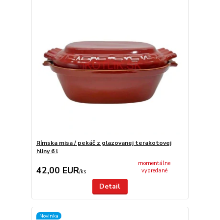
Rímska misa / pekáč z glazovanej terakotovej
hliny 6 l
momentálne
42,00 EUR
vypredané
/
ks
Detail
Novinka