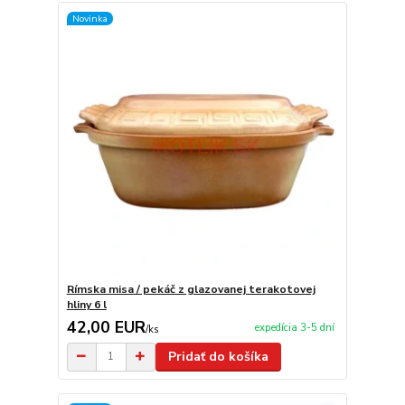
Novinka
Rímska misa / pekáč z glazovanej terakotovej
hliny 6 l
42,00 EUR
expedícia 3-5 dní
/
ks
Pridať do košíka