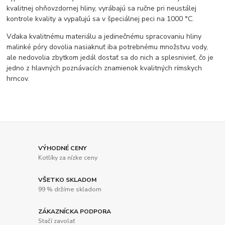
kvalitnej ohňovzdornej hliny, vyrábajú sa ručne pri neustálej
kontrole kvality a vypaľujú sa v špeciálnej peci na 1000 °C.
Vďaka kvalitnému materiálu a jedinečnému spracovaniu hliny
malinké póry dovolia nasiaknuť iba potrebnému množstvu vody,
ale nedovolia zbytkom jedál dostať sa do nich a splesnivieť, čo je
jedno z hlavných poznávacích znamienok kvalitných rímskych
hrncov.
VÝHODNÉ CENY
Kotlíky za nízke ceny
VŠETKO SKLADOM
99 % držíme skladom
ZÁKAZNÍCKA PODPORA
Stačí zavolať