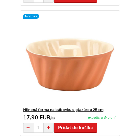
Novinka
Hlinená forma na bábovku s glazúrou 25 cm
17,90 EUR
expedícia 3-5 dní
/
ks
Pridať do košíka