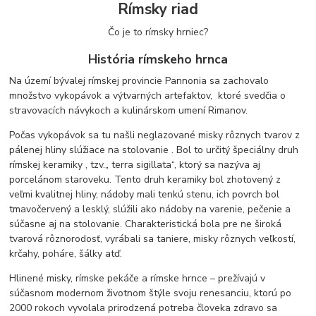
Rímsky riad
Čo je to rímsky hrniec?
História rímskeho hrnca
Na území bývalej rímskej provincie Pannonia sa zachovalo
množstvo vykopávok a výtvarných artefaktov, ktoré svedčia o
stravovacích návykoch a kulinárskom umení Rimanov.
Počas vykopávok sa tu našli neglazované misky rôznych tvarov z
pálenej hliny slúžiace na stolovanie . Bol to určitý špeciálny druh
rímskej keramiky , tzv.„ terra sigillata“, ktorý sa nazýva aj
porcelánom staroveku. Tento druh keramiky bol zhotovený z
veľmi kvalitnej hliny, nádoby mali tenkú stenu, ich povrch bol
tmavočervený a lesklý, slúžili ako nádoby na varenie, pečenie a
súčasne aj na stolovanie. Charakteristická bola pre ne široká
tvarová rôznorodosť, vyrábali sa taniere, misky rôznych veľkostí,
krčahy, poháre, šálky atď.
Hlinené misky, rímske pekáče a rímske hrnce – prežívajú v
súčasnom modernom životnom štýle svoju renesanciu, ktorú po
2000 rokoch vyvolala prirodzená potreba človeka zdravo sa