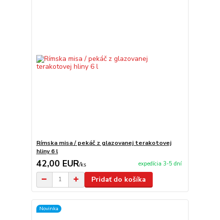
Rímska misa / pekáč z glazovanej terakotovej
hliny 6 l
42,00 EUR
expedícia 3-5 dní
/
ks
Pridať do košíka
Novinka