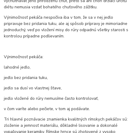
vychutnávať jeho prirodzenú chuť, preto sa ani chorí držiaci určitú
diétu nemusia vzdať bohatého chuťového zážitku.
Výnimočnosť pekáča nespočíva iba v tom, že sa v nej jedlo
pripravuje bez pridania tuku, ale aj spôsob prípravy je mimoriadne
jednoduchý, veď po vložení misy do rúry odpadnú všetky starosti s
kontrolou prípadne podlievaním.
Výnimočnosť pekáča:
lahodné jedlo,
jedlo bez pridania tuku,
jedlo sa dusí vo vlastnej šťave,
jedlo vložené do rúry nemusíme často kontrolovať,
v čom varíte alebo pečiete, v tom aj podávate.
Tri hlavné poznávacie znamienka kvalitných rímskych pekáčov sú:
zloženie a jemnosť materiálu, dôkladné lisovanie a dokonalé
vypaľovanie keramiky. Rímske hrnce sú zhotovené z vysoko