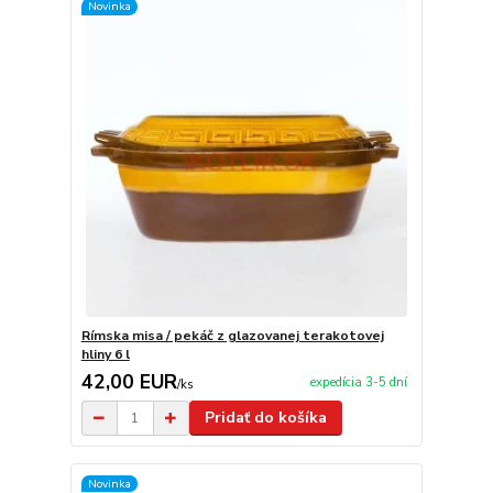
Novinka
Rímska misa / pekáč z glazovanej terakotovej
hliny 6 l
42,00 EUR
expedícia 3-5 dní
/
ks
Pridať do košíka
Novinka