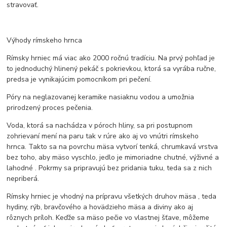
stravovať.
Výhody rímskeho hrnca
Rímsky hrniec má viac ako 2000 ročnú tradíciu. Na prvý pohľad je
to jednoduchý hlinený pekáč s pokrievkou, ktorá sa vyrába ručne,
predsa je vynikajúcim pomocníkom pri pečení.
Póry na neglazovanej keramike nasiaknu vodou a umožnia
prirodzený proces pečenia.
Voda, ktorá sa nachádza v póroch hliny, sa pri postupnom
zohrievaní mení na paru tak v rúre ako aj vo vnútri rímskeho
hrnca. Takto sa na povrchu mäsa vytvorí tenká, chrumkavá vrstva
bez toho, aby mäso vyschlo, jedlo je mimoriadne chutné, výživné a
lahodné . Pokrmy sa pripravujú bez pridania tuku, teda sa z nich
nepriberá.
Rímsky hrniec je vhodný na prípravu všetkých druhov mäsa , teda
hydiny, rýb, bravčového a hovädzieho mäsa a diviny ako aj
rôznych príloh. Keďže sa mäso pečie vo vlastnej šťave, môžeme