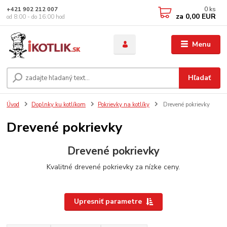
0
ks
+421 902 212 007
za
0,00 EUR
od 8:00 - do 16:00 hod
Menu
Hľadať
Úvod
Doplnky ku kotlíkom
Pokrievky na kotlíky
Drevené pokrievky
Drevené pokrievky
Drevené pokrievky
Kvalitné drevené pokrievky za nízke ceny.
Upresniť parametre