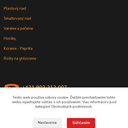
Plastový riad
Smaltovaný riad
Varenie a pečenie
Horáky
Korenie - Paprika
Rošty na grilovanie
+421 902 212 007
od 8:00 - do 16:00 hod
Tento web používa súbory cookie. Ďalším prechádzaním tohto
webu vyjadrujete súhlas s ich používaním. Viac informácií v pod
info@kotlik.sk
kategórií Obchodných podmienok.
Súhlasím
Nastavenia