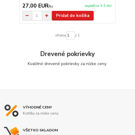
27,00 EUR
expedícia 3-5 dní
/
ks
Pridať do košíka
strana
z 1
Drevené pokrievky
Kvalitné drevené pokrievky za nízke ceny.
VÝHODNÉ CENY
Kotlíky za nízke ceny
VŠETKO SKLADOM