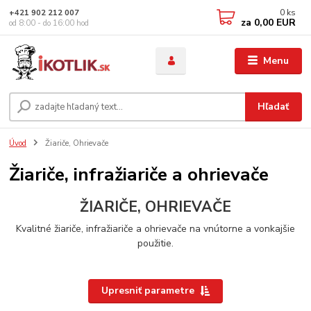
0
ks
+421 902 212 007
za
0,00 EUR
od 8:00 - do 16:00 hod
Menu
Hľadať
Úvod
Žiariče, Ohrievače
Žiariče, infražiariče a ohrievače
ŽIARIČE, OHRIEVAČE
Kvalitné žiariče, infražiariče a ohrievače na vnútorne a vonkajšie
použitie.
Upresniť parametre