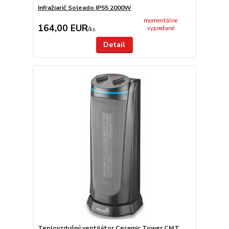
Infražiarič Soleado IP55 2000W
momentálne
164,00 EUR
vypredané
/
ks
Detail
Teplovzdušný ventilátor Ceramic Tower CMT