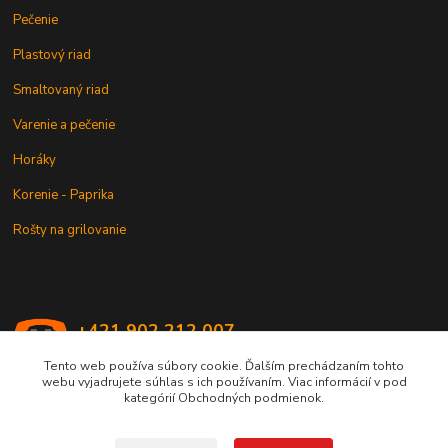
Pečenie
Plastový riad
Smaltovaný riad
Varenie a pečenie
Horáky
Korenie - Paprika
Rošty na grilovanie
+421 902 212 007
od 8:00 - do 16:00 hod
Tento web používa súbory cookie. Ďalším prechádzaním tohto
webu vyjadrujete súhlas s ich používaním. Viac informácií v pod
info@kotlik.sk
kategórií Obchodných podmienok.