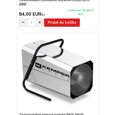
2000
v externom sklade (7
84,00 EUR
dní)
/
ks
Pridať do košíka
Teplovzdušná plynová turbína INOX 42kW