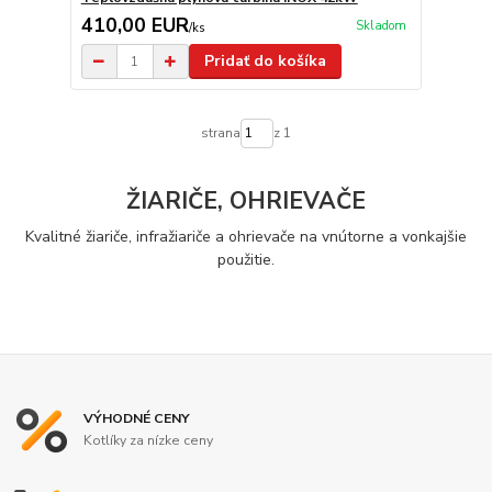
410,00 EUR
Skladom
/
ks
Pridať do košíka
strana
z 1
ŽIARIČE, OHRIEVAČE
Kvalitné žiariče, infražiariče a ohrievače na vnútorne a vonkajšie
použitie.
VÝHODNÉ CENY
Kotlíky za nízke ceny