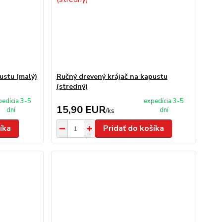
ustu (malý)
Ručný drevený krájač na kapustu
(stredný)
pedícia 3-5
expedícia 3-5
15,90 EUR
dní
dní
/
ks
íka
Pridať do košíka