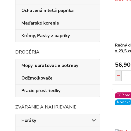
Ochutená mletá paprika
Maďarské korenie
Krémy, Pasty z papriky
Ručný d
x 23,5 
DROGÉRIA
56,90
Mopy, upratovacie potreby
Odžmolkovače
Pracie prostriedky
TOP pro
Novinka
ZVÁRANIE A NAHRIEVANIE
Horáky