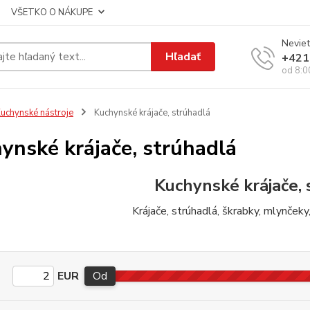
VŠETKO O NÁKUPE
Neviet
Hľadať
+421
od 8:0
uchynské nástroje
Kuchynské krájače, strúhadlá
ynské krájače, strúhadlá
Kuchynské krájače,
Krájače, strúhadlá, škrabky, mlynčeky
EUR
Od