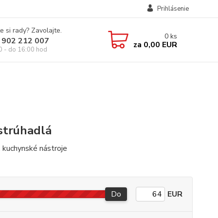
Prihlásenie
e si rady? Zavolajte.
0
ks
 902 212 007
za
0,00 EUR
0 - do 16:00 hod
 strúhadlá
, kuchynské nástroje
Do
EUR