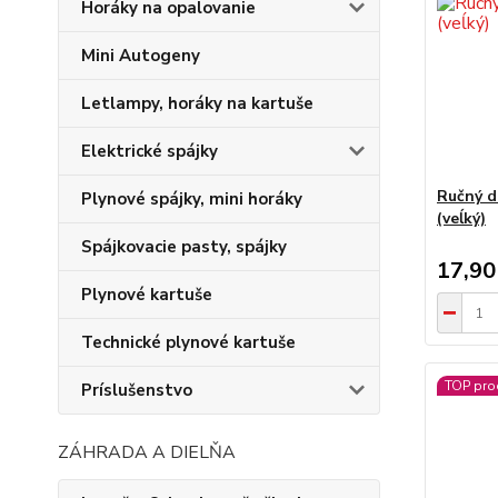
Horáky na opalovanie
Mini Autogeny
Letlampy, horáky na kartuše
Elektrické spájky
Ručný d
Plynové spájky, mini horáky
(veĺký)
Spájkovacie pasty, spájky
17,90
Plynové kartuše
Technické plynové kartuše
TOP pro
Príslušenstvo
ZÁHRADA A DIELŇA