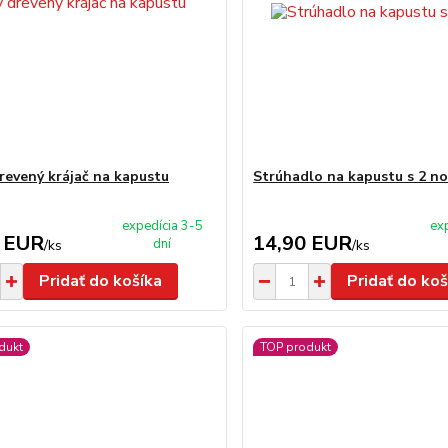
revený krájač na kapustu
Strúhadlo na kapustu s 2 n
expedícia 3-5
ex
 EUR
14,90 EUR
dní
/
ks
/
ks
Pridať do košíka
Pridať do koš
dukt
TOP produkt