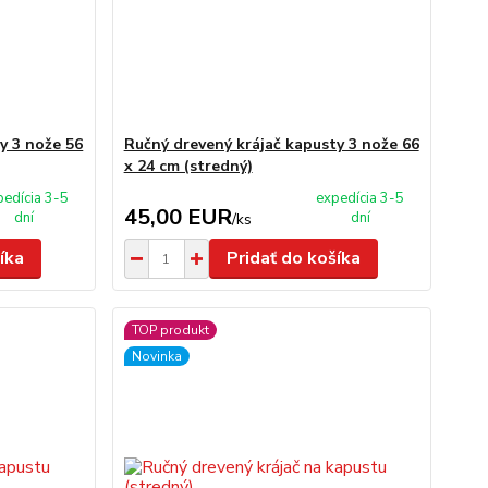
y 3 nože 56
Ručný drevený krájač kapusty 3 nože 66
x 24 cm (stredný)
pedícia 3-5
expedícia 3-5
45,00 EUR
dní
dní
/
ks
íka
Pridať do košíka
TOP produkt
Novinka