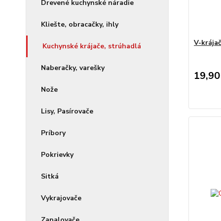
Drevené kuchynské náradie
Kliešte, obracačky, ihly
V-krája
Kuchynské krájače, strúhadlá
Naberačky, varešky
19,90
Nože
Lisy, Pasírovače
Príbory
Pokrievky
Sitká
Vykrajovače
Zapalovače