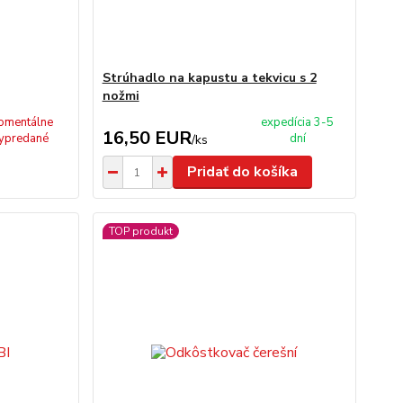
Strúhadlo na kapustu a tekvicu s 2
nožmi
omentálne
expedícia 3-5
16,50 EUR
ypredané
dní
/
ks
Pridať do košíka
TOP produkt