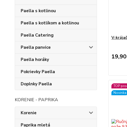
Paella s kotlinou
Paella s kotlíkom a kotlinou
Paella Catering
V-krájač
Paella panvice
19,90
Paella horáky
Pokrievky Paella
Doplnky Paella
TOP pro
Novinka
KORENIE - PAPRIKA
Korenie
Paprika mletá