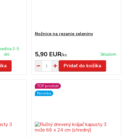
Nožnice na rezanie zeleniny
pedícia 3-5
5,90 EUR
dní
Skladom
/
ks
íka
Pridať do košíka
TOP produkt
Novinka