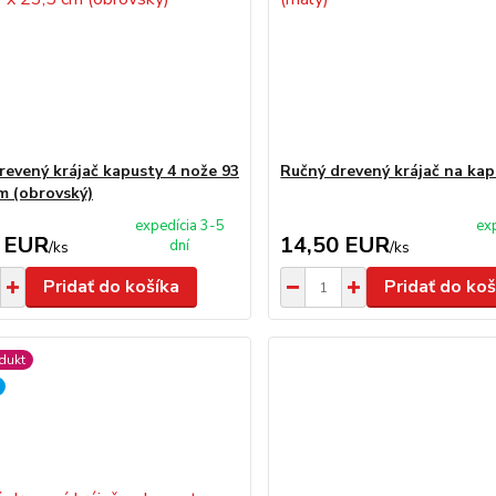
revený krájač kapusty 4 nože 93
Ručný drevený krájač na kap
cm (obrovský)
expedícia 3-5
ex
 EUR
14,50 EUR
dní
/
ks
/
ks
Pridať do košíka
Pridať do koš
dukt