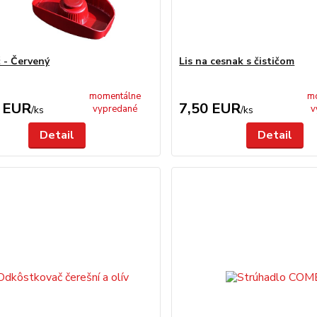
č - Červený
Lis na cesnak s čističom
momentálne
m
 EUR
7,50 EUR
vypredané
v
/
ks
/
ks
Detail
Detail