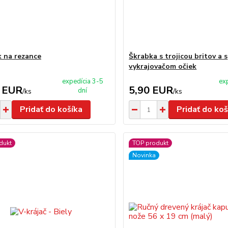
k na rezance
Škrabka s trojicou britov a s
vykrajovačom očiek
expedícia 3-5
ex
 EUR
5,90 EUR
dní
/
ks
/
ks
Pridať do košíka
Pridať do koš
dukt
TOP produkt
Novinka