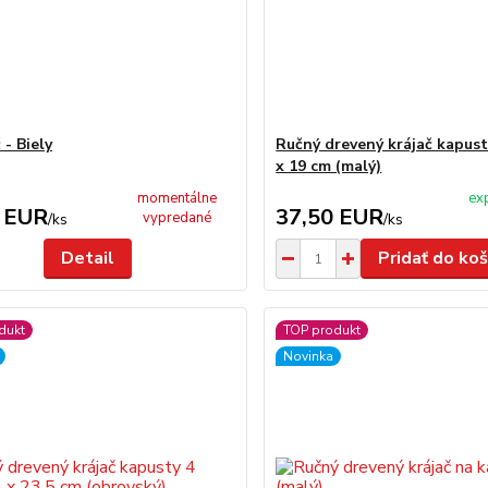
 - Biely
Ručný drevený krájač kapust
x 19 cm (malý)
momentálne
ex
 EUR
37,50 EUR
vypredané
/
ks
/
ks
Detail
Pridať do koš
dukt
TOP produkt
Novinka