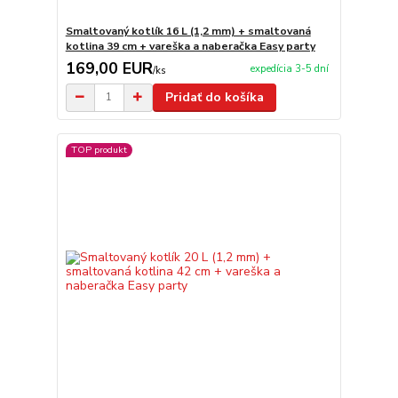
Smaltovaný kotlík 16 L (1,2 mm) + smaltovaná
kotlina 39 cm + vareška a naberačka Easy party
169,00 EUR
expedícia 3-5 dní
/
ks
Pridať do košíka
TOP produkt