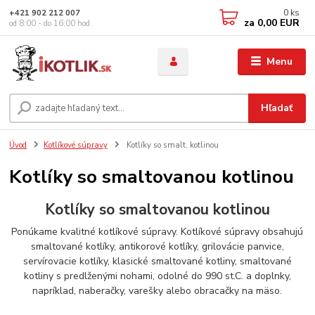
0
ks
+421 902 212 007
za
0,00 EUR
od 8:00 - do 16:00 hod
Menu
Hľadať
Úvod
Kotlíkové súpravy
Kotlíky so smalt. kotlinou
Kotlíky so smaltovanou kotlinou
Kotlíky so smaltovanou kotlinou
Ponúkame kvalitné kotlíkové súpravy. Kotlíkové súpravy obsahujú
smaltované kotlíky, antikorové kotlíky, grilovácie panvice,
servírovacie kotlíky, klasické smaltované kotliny, smaltované
kotliny s predlženými nohami, odolné do 990 st.C. a doplnky,
napríklad, naberačky, varešky alebo obracačky na mäso.