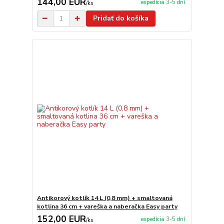
144,00 EUR
expedícia 3-5 dní
/
ks
Pridať do košíka
Antikorový kotlík 14 L (0,8 mm) + smaltovaná
kotlina 36 cm + vareška a naberačka Easy party
152,00 EUR
expedícia 3-5 dní
/
ks