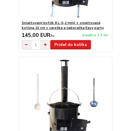
Smaltovaný kotlík 8 L (1,2 mm) + smaltovaná
kotlina 31 cm + vareška a naberačka Easy party
145,00 EUR
expedícia 3-5 dní
/
ks
Pridať do košíka