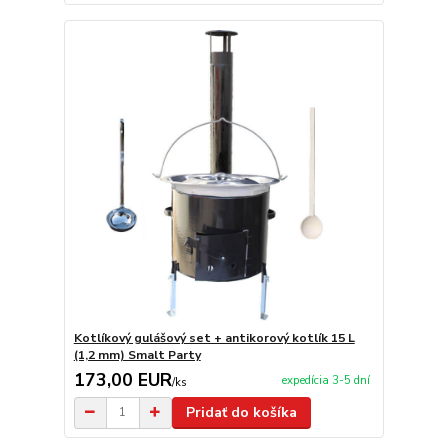
Kotlíkový gulášový set + antikorový kotlík 15 L
(1,2 mm) Smalt Party
173,00 EUR
expedícia 3-5 dní
/
ks
Pridať do košíka