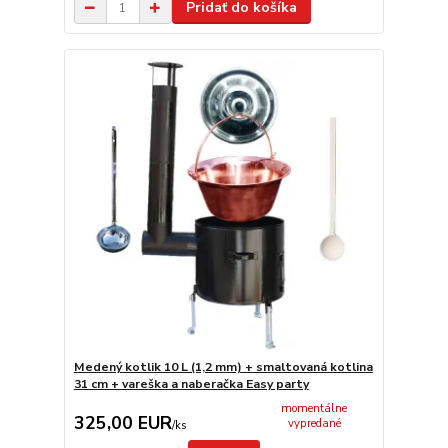
Pridať do košíka
Medený kotlik 10 L (1,2 mm) + smaltovaná kotlina
31 cm + vareška a naberačka Easy party
momentálne
325,00 EUR
vypredané
/
ks