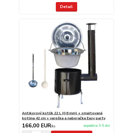
Detail
Antikorový kotlík 22 L (0,8 mm) + smaltovaná
kotlina 42 cm + vareška a naberačka Easy party
166,00 EUR
expedícia 3-5 dní
/
ks