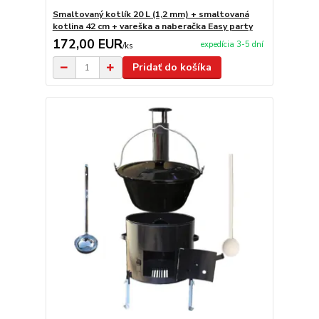
Smaltovaný kotlík 20 L (1,2 mm) + smaltovaná
kotlina 42 cm + vareška a naberačka Easy party
172,00 EUR
expedícia 3-5 dní
/
ks
Pridať do košíka