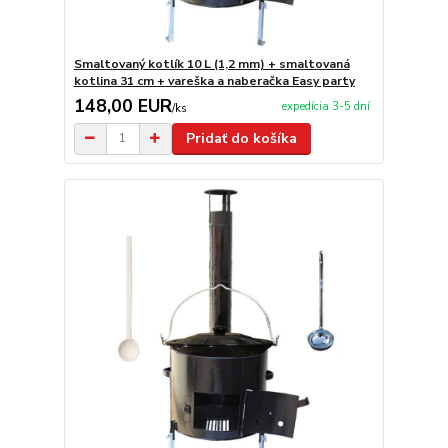
Smaltovaný kotlík 10 L (1,2 mm) + smaltovaná
kotlina 31 cm + vareška a naberačka Easy party
148,00 EUR
expedícia 3-5 dní
/
ks
Pridať do košíka