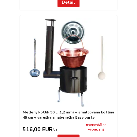
Detail
Medený kotlik 30 L (1,2 mm) + smaltovaná kotlina
45 cm + vareška a naberačka Easy party
momentálne
516,00 EUR
vypredané
/
ks