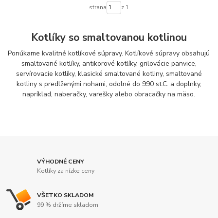
strana
z 1
Kotlíky so smaltovanou kotlinou
Ponúkame kvalitné kotlíkové súpravy. Kotlíkové súpravy obsahujú
smaltované kotlíky, antikorové kotlíky, grilovácie panvice,
servírovacie kotlíky, klasické smaltované kotliny, smaltované
kotliny s predlženými nohami, odolné do 990 st.C. a doplnky,
napríklad, naberačky, varešky alebo obracačky na mäso.
VÝHODNÉ CENY
Kotlíky za nízke ceny
VŠETKO SKLADOM
99 % držíme skladom