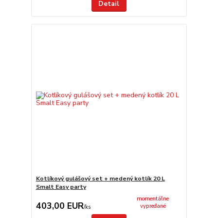
Detail
Kotlíkový gulášový set + medený kotlík 20 L
Smalt Easy party
momentálne
403,00 EUR
vypredané
/
ks