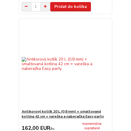
Pridať do košíka
Antikorový kotlík 20 L (0,8 mm) + smaltovaná
kotlina 42 cm + vareška a naberačka Easy party
momentálne
162,00 EUR
vypredané
/
ks