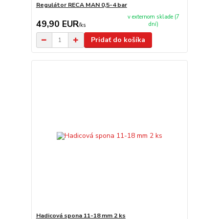
Regulátor RECA MAN 0,5-4 bar
v externom sklade (7
49,90 EUR
dní)
/
ks
Pridať do košíka
Hadicová spona 11-18 mm 2 ks