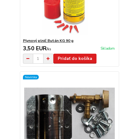
Plynový plnič Bután KG 90 g
3,50 EUR
Skladom
/
ks
Pridať do košíka
Novinka