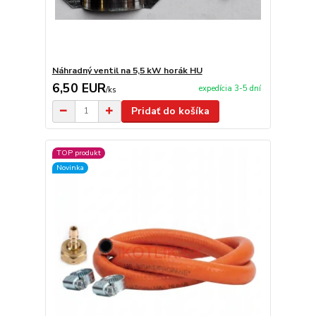
Náhradný ventil na 5,5 kW horák HU
6,50 EUR
expedícia 3-5 dní
/
ks
Pridať do košíka
TOP produkt
Novinka