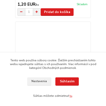
1,20 EUR
Skladom
/
ks
Pridať do košíka
Tento web používa súbory cookie. Ďalším prechádzaním tohto
webu vyjadrujete súhlas s ich používaním. Viac informácií v pod
kategórií Obchodných podmienok.
Súhlasím
Nastavenia
Súhlas môžete odmietnuť
tu
.
Hadicová spona 11-18 mm
0,75 EUR
Skladom
/
ks