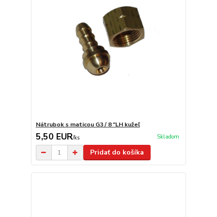
Nátrubok s maticou G3 / 8 "LH kužeľ
5,50 EUR
Skladom
/
ks
Pridať do košíka