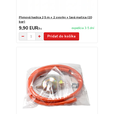
Plynová hadica 2,5 m + 2 svorky + ľavá matica (20
bar)
9,90 EUR
expedícia 3-5 dní
/
ks
Pridať do košíka