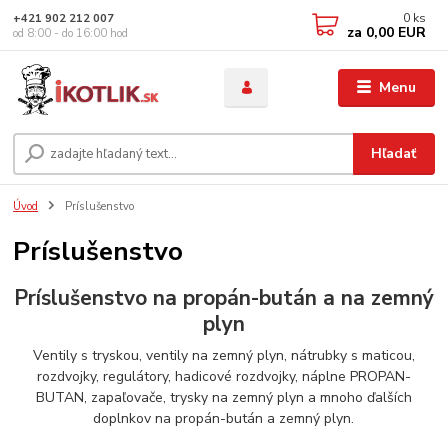
0
ks
+421 902 212 007
za
0,00 EUR
od 8:00 - do 16:00 hod
Menu
Hľadať
Úvod
Príslušenstvo
Príslušenstvo
Príslušenstvo na propán-bután a na zemný
plyn
Ventily s tryskou, ventily na zemný plyn, nátrubky s maticou,
rozdvojky, regulátory, hadicové rozdvojky, náplne PROPAN-
BUTAN, zapaľovače, trysky na zemný plyn a mnoho ďalších
doplnkov na propán-bután a zemný plyn.