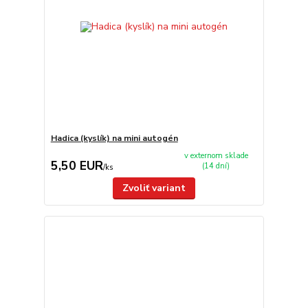
Hadica (kyslík) na mini autogén
v externom sklade
5,50 EUR
(14 dní)
/
ks
Zvoliť variant