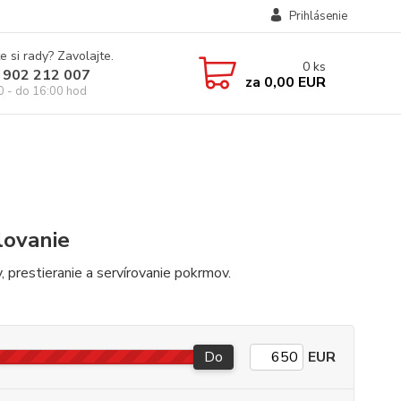
Prihlásenie
e si rady? Zavolajte.
0
ks
 902 212 007
za
0,00 EUR
0 - do 16:00 hod
lovanie
ky, prestieranie a servírovanie pokrmov.
Do
EUR