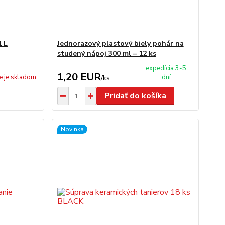
1 L
Jednorazový plastový biely pohár na
studený nápoj 300 ml – 12 ks
expedícia 3-5
1,20 EUR
e je skladom
dní
/
ks
Pridať do košíka
Novinka