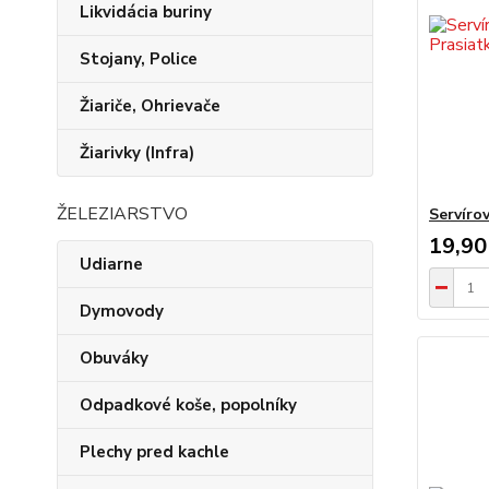
Likvidácia buriny
Stojany, Police
Žiariče, Ohrievače
Žiarivky (Infra)
ŽELEZIARSTVO
Servíro
19,90
Udiarne
Dymovody
Obuváky
Odpadkové koše, popolníky
Plechy pred kachle