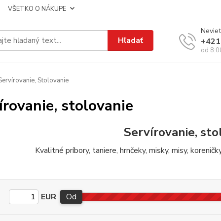
VŠETKO O NÁKUPE
Neviet
Hľadať
+421
od 8:0
ervírovanie, Stolovanie
írovanie, stolovanie
Servírovanie, sto
Kvalitné príbory, taniere, hrnčeky, misky, misy, korenič
EUR
Od