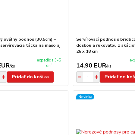
ý oválny podnos (30,5cm) –
Servírovací podnos s bridli
servírovacia tácka na mäso aj
doskou a rukoväťou z akáci
26 x 18 cm
expedícia 3-5
ex
EUR
14,90 EUR
dní
/
ks
/
ks
Pridať do košíka
Pridať do koš
Novinka