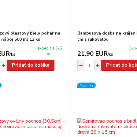
zový plastový biely pohár na
Bambusová doska na krájani
 nápoj 500 ml 12 ks
cm s rukoväťou
expedícia 3-5
Exp
EUR
21,90 EUR
dní
/
ks
/
ks
Pridať do košíka
Pridať do koš
Novinka