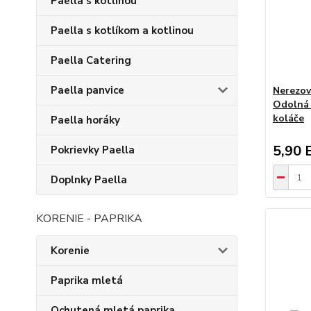
Paella s kotlinou
Paella s kotlíkom a kotlinou
Paella Catering
Paella panvice
Nerezov
Odolná 
koláče
Paella horáky
5,90 
Pokrievky Paella
Doplnky Paella
KORENIE - PAPRIKA
Korenie
Paprika mletá
Ochutená mletá paprika