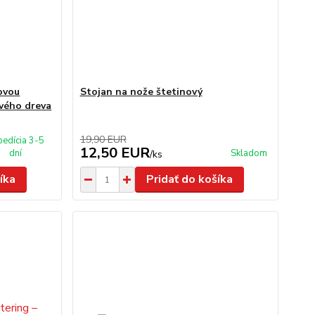
covou
Stojan na nože štetinový
ového dreva
19,90 EUR
pedícia 3-5
12,50 EUR
dní
Skladom
/
ks
íka
Pridať do košíka