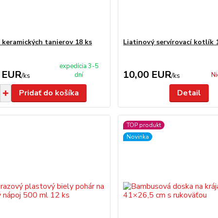
 keramických tanierov 18 ks
Liatinový servírovací kotlík 
expedícia 3-5
 EUR
10,00 EUR
dní
Ni
/
ks
/
ks
Pridať do košíka
Detail
TOP produkt
Novinka