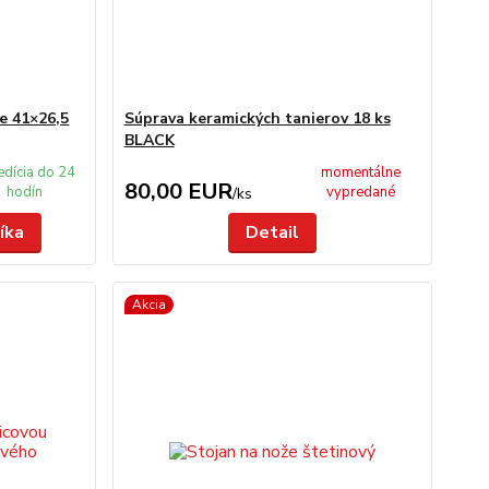
e 41×26,5
Súprava keramických tanierov 18 ks
BLACK
edícia do 24
momentálne
80,00 EUR
hodín
vypredané
/
ks
íka
Detail
Akcia