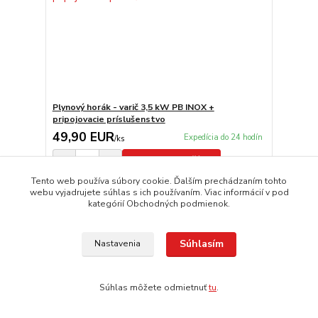
Plynový horák - varič 3,5 kW PB INOX +
pripojovacie príslušenstvo
49,90 EUR
Expedícia do 24 hodín
/
ks
Pridať do košíka
Tento web používa súbory cookie. Ďalším prechádzaním tohto
webu vyjadrujete súhlas s ich používaním. Viac informácií v pod
kategórií Obchodných podmienok.
Súhlasím
Nastavenia
Súhlas môžete odmietnuť
tu
.