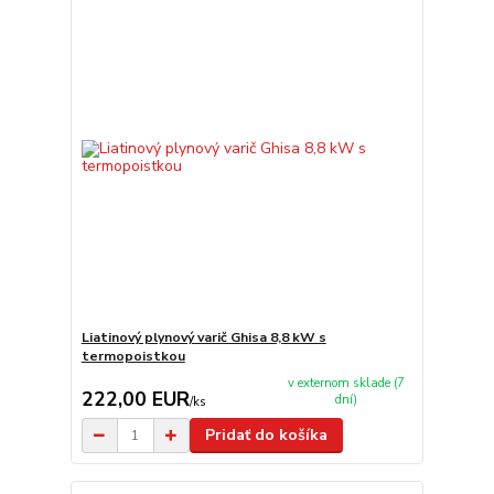
Liatinový plynový varič Ghisa 8,8 kW s
termopoistkou
v externom sklade (7
222,00 EUR
dní)
/
ks
Pridať do košíka