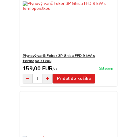
Plynový varič Foker 3P Ghisa FFD 9 kW s
termopoistkou
159,00 EUR
Skladom
/
ks
Pridať do košíka