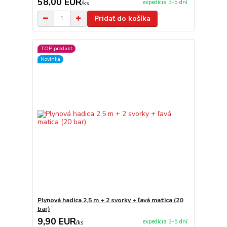
58,00 EUR
expedícia 3-5 dní
/
ks
Pridať do košíka
TOP produkt
Novinka
Plynová hadica 2,5 m + 2 svorky + ľavá matica (20
bar)
9,90 EUR
expedícia 3-5 dní
/
ks