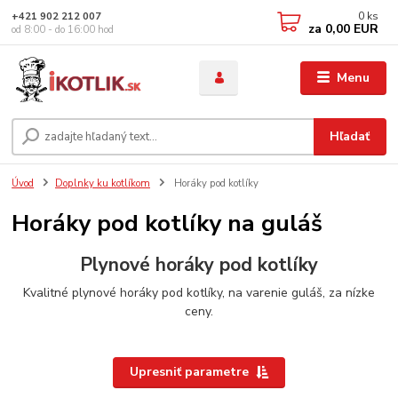
0
ks
+421 902 212 007
za
0,00 EUR
od 8:00 - do 16:00 hod
Menu
Hľadať
Úvod
Doplnky ku kotlíkom
Horáky pod kotlíky
Horáky pod kotlíky na guláš
Plynové horáky pod kotlíky
Kvalitné plynové horáky pod kotlíky, na varenie guláš, za nízke
ceny.
Upresniť parametre