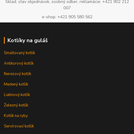
Sklad, stav objednávok, osobný odber, reklamácie: +421 902 212
007
e-shop: +421 905 580 562
Kotlíky na guláš
Smaltovaný kotlík
Antikorový kotlík
Nerezový kotlík
Medený kotlík
Liatinový kotlík
Železný kotlík
Kotlík na ryby
Servírovací kotlík