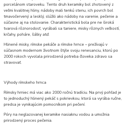
porcelánom staroveku. Tento druh keramiky bol zhotovený z
veľmi kvalitnej hliny, nádoby mali tenkú stenu, ich povrch bol
tmavočervený a lesklý, slúžili ako nádoby na varenie, pečenie a
súčasne aj na stolovanie. Charakteristická bola pre ne široká
tvarová rôznorodosť, vyrábali sa taniere, misky rôznych veľkostí,
krčahy, poháre, šálky atď.
Hlinené misky, rímske pekáče a rímske hrnce – prežívajú v
súčasnom modernom životnom štýle svoju renesanciu, ktorú po
2000 rokoch vyvolala prirodzená potreba človeka zdravo sa
stravovať.
Výhody rímskeho hrnca
Rímsky hrniec má viac ako 2000 ročnú tradíciu. Na prvý pohľad je
to jednoduchý hlinený pekáč s pokrievkou, ktorá sa vyrába ručne,
predsa je vynikajúcim pomocníkom pri pečení.
Póry na neglazovanej keramike nasiaknu vodou a umožnia
prirodzený proces pečenia.