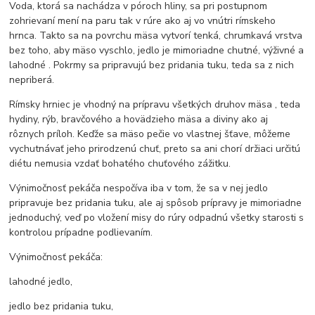
Voda, ktorá sa nachádza v póroch hliny, sa pri postupnom
zohrievaní mení na paru tak v rúre ako aj vo vnútri rímskeho
hrnca. Takto sa na povrchu mäsa vytvorí tenká, chrumkavá vrstva
bez toho, aby mäso vyschlo, jedlo je mimoriadne chutné, výživné a
lahodné . Pokrmy sa pripravujú bez pridania tuku, teda sa z nich
nepriberá.
Rímsky hrniec je vhodný na prípravu všetkých druhov mäsa , teda
hydiny, rýb, bravčového a hovädzieho mäsa a diviny ako aj
rôznych príloh. Keďže sa mäso pečie vo vlastnej šťave, môžeme
vychutnávať jeho prirodzenú chuť, preto sa ani chorí držiaci určitú
diétu nemusia vzdať bohatého chuťového zážitku.
Výnimočnosť pekáča nespočíva iba v tom, že sa v nej jedlo
pripravuje bez pridania tuku, ale aj spôsob prípravy je mimoriadne
jednoduchý, veď po vložení misy do rúry odpadnú všetky starosti s
kontrolou prípadne podlievaním.
Výnimočnosť pekáča:
lahodné jedlo,
jedlo bez pridania tuku,