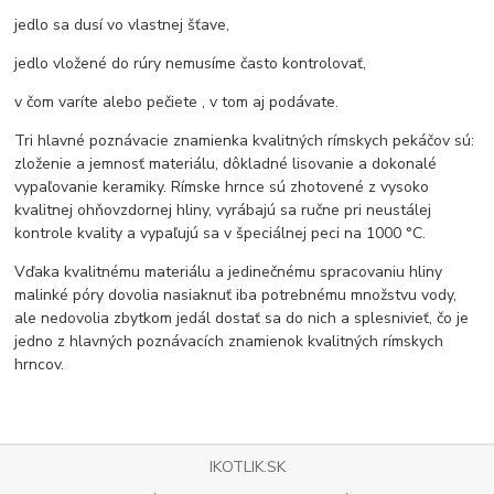
jedlo sa dusí vo vlastnej šťave,
jedlo vložené do rúry nemusíme často kontrolovať,
v čom varíte alebo pečiete , v tom aj podávate.
Tri hlavné poznávacie znamienka kvalitných rímskych pekáčov sú:
zloženie a jemnosť materiálu, dôkladné lisovanie a dokonalé
vypaľovanie keramiky. Rímske hrnce sú zhotovené z vysoko
kvalitnej ohňovzdornej hliny, vyrábajú sa ručne pri neustálej
kontrole kvality a vypaľujú sa v špeciálnej peci na 1000 °C.
Vďaka kvalitnému materiálu a jedinečnému spracovaniu hliny
malinké póry dovolia nasiaknuť iba potrebnému množstvu vody,
ale nedovolia zbytkom jedál dostať sa do nich a splesnivieť, čo je
jedno z hlavných poznávacích znamienok kvalitných rímskych
hrncov.
IKOTLIK.SK