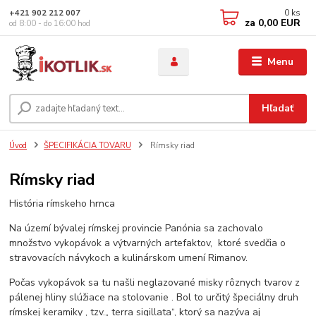
0
ks
+421 902 212 007
za
0,00 EUR
od 8:00 - do 16:00 hod
Menu
Hľadať
Úvod
ŠPECIFIKÁCIA TOVARU
Rímsky riad
Rímsky riad
História rímskeho hrnca
Na území bývalej rímskej provincie Panónia sa zachovalo
množstvo vykopávok a výtvarných artefaktov, ktoré svedčia o
stravovacích návykoch a kulinárskom umení Rimanov.
Počas vykopávok sa tu našli neglazované misky rôznych tvarov z
pálenej hliny slúžiace na stolovanie . Bol to určitý špeciálny druh
rímskej keramiky , tzv.„ terra sigillata“, ktorý sa nazýva aj