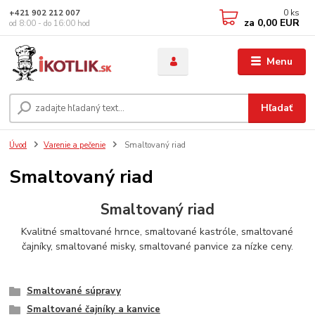
0
ks
+421 902 212 007
za
0,00 EUR
od 8:00 - do 16:00 hod
Menu
Hľadať
Úvod
Varenie a pečenie
Smaltovaný riad
Smaltovaný riad
Smaltovaný riad
Kvalitné smaltované hrnce, smaltované kastróle, smaltované
čajníky, smaltované misky, smaltované panvice za nízke ceny.
Smaltované súpravy
Smaltované čajníky a kanvice