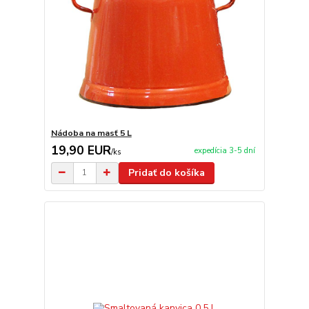
Nádoba na masť 5 L
19,90 EUR
expedícia 3-5 dní
/
ks
Pridať do košíka