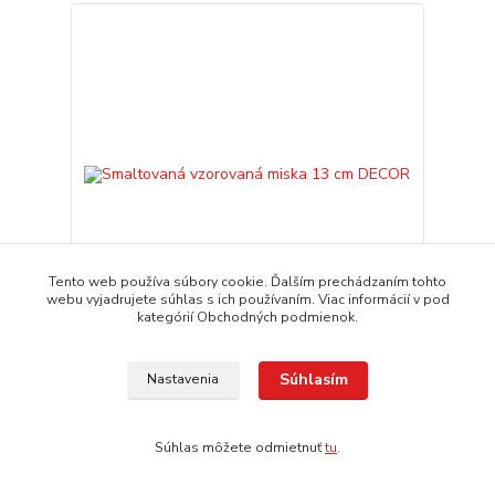
Tento web používa súbory cookie. Ďalším prechádzaním tohto
webu vyjadrujete súhlas s ich používaním. Viac informácií v pod
kategórií Obchodných podmienok.
Smaltovaná vzorovaná miska 13 cm DECOR
9,90 EUR
Súhlasím
Nastavenia
expedícia 3-5 dní
/
ks
Pridať do košíka
Súhlas môžete odmietnuť
tu
.