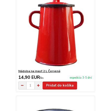
Nádoba na masť 2 L Červená
14,90 EUR
expedícia 3-5 dní
/
ks
Pridať do košíka