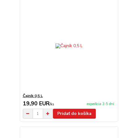
Čajník 0,5 L
19,90 EUR
expedícia 3-5 dní
/
ks
Pridať do košíka