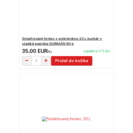
Smaltovaný hrniec s pokrievkou 13 L kuchár +
sladká paprika GURMÁN 50 g
35,00 EUR
expedícia 3-5 dní
/
ks
Pridať do košíka