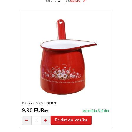
strana
z 5
ďalšie
Džezva 0,70 L DEKO
9,90 EUR
expedícia 3-5 dní
/
ks
Pridať do košíka