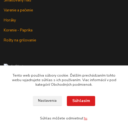
Smaltovaný riad
Varenie a pečenie
Horáky
Korenie - Paprika
Rošty na grilovanie
+421 902 212 007
od 8:00 - do 16:00 hod
Tento web používa súbory cookie. Ďalším prechádzaním tohto
webu vyjadrujete súhlas s ich používaním. Viac informácií v pod
info@kotlik.sk
kategórií Obchodných podmienok.
Súhlasím
Nastavenia
Copyright © 2017-2027 MACSHOP.SK, všetky práva vyhradené..
Súhlas môžete odmietnuť
tu
.
Vytvorené na
Eshop-rychlo.sk