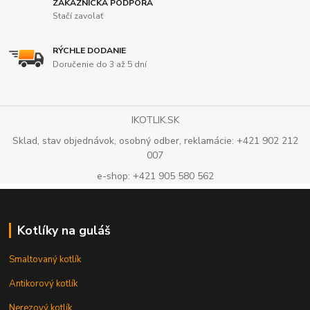
ZÁKAZNÍCKA PODPORA
Stačí zavolať
RÝCHLE DODANIE
Doručenie do 3 až 5 dní
IKOTLIK.SK
Sklad, stav objednávok, osobný odber, reklamácie: +421 902 212
007
e-shop: +421 905 580 562
Kotlíky na guláš
Smaltovaný kotlík
Antikorový kotlík
Nerezový kotlík