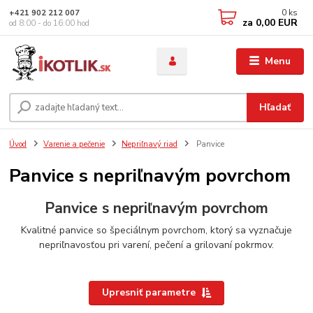
0
ks
+421 902 212 007
za
0,00 EUR
od 8:00 - do 16:00 hod
Menu
Hľadať
Úvod
Varenie a pečenie
Nepriľnavý riad
Panvice
Panvice s nepriľnavým povrchom
Panvice s nepriľnavým povrchom
Kvalitné panvice so špeciálnym povrchom, ktorý sa vyznačuje
nepriľnavosťou pri varení, pečení a grilovaní pokrmov.
Upresniť parametre