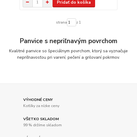
Pridať do košíka
strana
z 1
Panvice s nepriľnavým povrchom
Kvalitné panvice so špeciálnym povrchom, ktorý sa vyznačuje
nepriľnavosťou pri varení, pečení a grilovaní pokrmov.
VÝHODNÉ CENY
Kotlíky za nízke ceny
VŠETKO SKLADOM
99 % držíme skladom