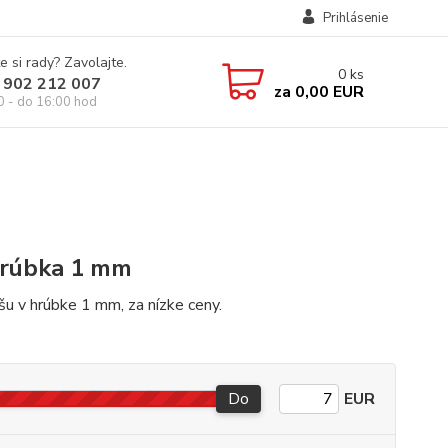
Prihlásenie
e si rady? Zavolajte.
0
ks
 902 212 007
za
0,00 EUR
0 - do 16:00 hod
hrúbka 1 mm
šu v hrúbke 1 mm, za nízke ceny.
Do
EUR