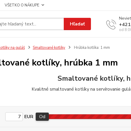
VŠETKO O NÁKUPE
Neviet
Hľadať
+421
od 8:0
otlíky na guláš
Smaltované kotlíky
Hrúbka kotlíka: 1 mm
tované kotlíky, hrúbka 1 mm
Smaltované kotlíky, 
Kvalitné smaltované kotlíky na servírovanie gulá
EUR
Od