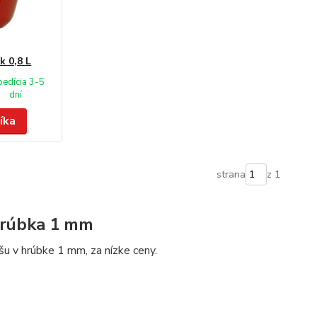
k 0,8 L
pedícia 3-5
dní
íka
strana
z 1
hrúbka 1 mm
šu v hrúbke 1 mm, za nízke ceny.