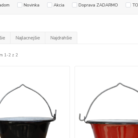
adom
Novinka
Akcia
Doprava ZADARMO
TO
šie
Najlacnejšie
Najdrahšie
m 1-2 z 2