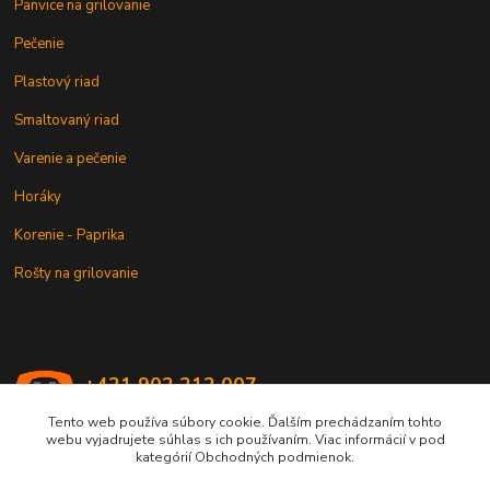
Panvice na grilovanie
Pečenie
Plastový riad
Smaltovaný riad
Varenie a pečenie
Horáky
Korenie - Paprika
Rošty na grilovanie
+421 902 212 007
od 8:00 - do 16:00 hod
Tento web používa súbory cookie. Ďalším prechádzaním tohto
webu vyjadrujete súhlas s ich používaním. Viac informácií v pod
info@kotlik.sk
kategórií Obchodných podmienok.