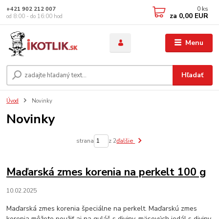
0
ks
+421 902 212 007
za
0,00 EUR
od 8:00 - do 16:00 hod
Menu
Hľadať
Úvod
Novinky
Novinky
strana
z 2
ďalšie
Maďarská zmes korenia na perkelt 100 g
10.02.2025
Maďarská zmes korenia špeciálne na perkelt. Maďarskú zmes
korenia môžete použiť aj na guláš s diviny, mäsových jedál s diviny.