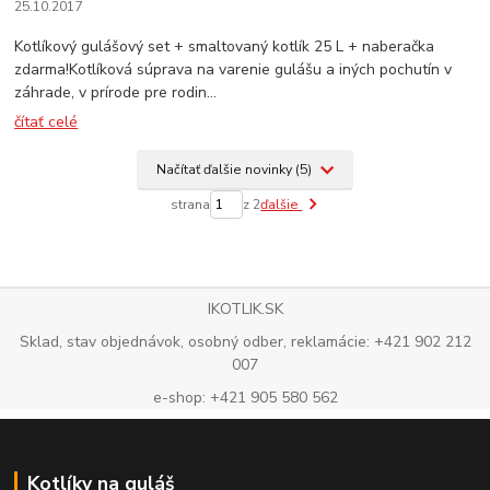
25.10.2017
Kotlíkový gulášový set + smaltovaný kotlík 25 L + naberačka
zdarma!Kotlíková súprava na varenie gulášu a iných pochutín v
záhrade, v prírode pre rodin...
čítať celé
Načítať ďalšie novinky (5)
strana
z 2
ďalšie
IKOTLIK.SK
Sklad, stav objednávok, osobný odber, reklamácie: +421 902 212
007
e-shop: +421 905 580 562
Kotlíky na guláš