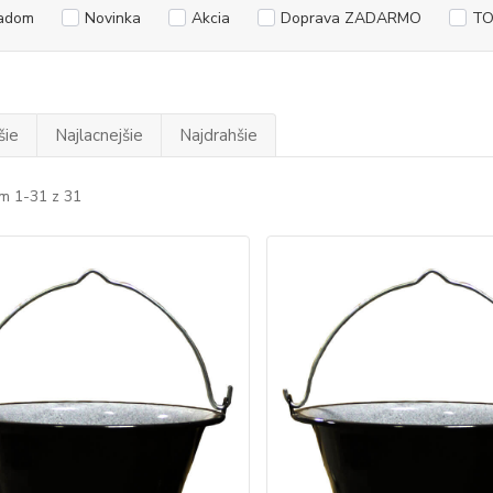
adom
Novinka
Akcia
Doprava ZADARMO
TO
šie
Najlacnejšie
Najdrahšie
m 1-31 z 31