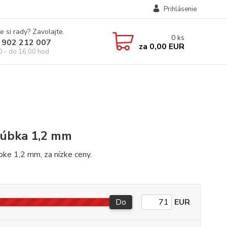
Prihlásenie
e si rady? Zavolajte.
0
ks
 902 212 007
za
0,00 EUR
0 - do 16:00 hod
rúbka 1,2 mm
bke 1,2 mm, za nízke ceny.
Do
EUR