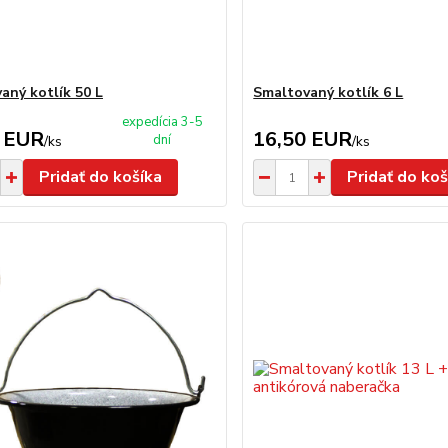
aný kotlík 50 L
Smaltovaný kotlík 6 L
expedícia 3-5
 EUR
16,50 EUR
dní
/
ks
/
ks
Pridať do košíka
Pridať do koš