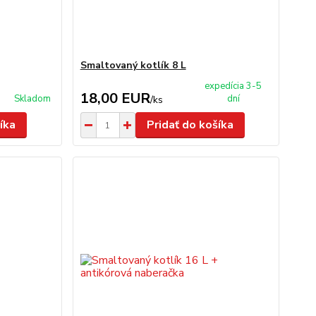
Smaltovaný kotlík 8 L
expedícia 3-5
18,00 EUR
Skladom
dní
/
ks
íka
Pridať do košíka