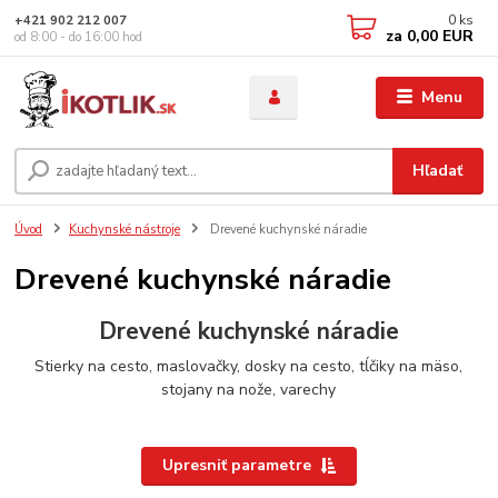
0
ks
+421 902 212 007
za
0,00 EUR
od 8:00 - do 16:00 hod
Menu
Hľadať
Úvod
Kuchynské nástroje
Drevené kuchynské náradie
Drevené kuchynské náradie
Drevené kuchynské náradie
Stierky na cesto, maslovačky, dosky na cesto, tĺčiky na mäso,
stojany na nože, varechy
Upresniť parametre