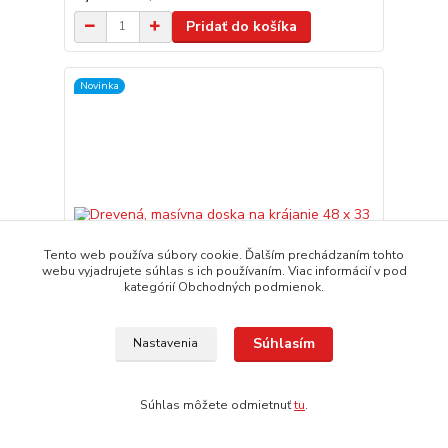
Pridať do košíka
Novinka
Tento web používa súbory cookie. Ďalším prechádzaním tohto
webu vyjadrujete súhlas s ich používaním. Viac informácií v pod
kategórií Obchodných podmienok.
Súhlasím
Nastavenia
Drevená, masívna doska na krájanie 48 x 33 cm
Súhlas môžete odmietnuť
tu
.
19,50 EUR
expedícia 3-5 dní
/
ks
Pridať do košíka