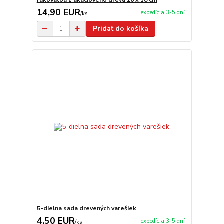
rukoväťou z akáciového dreva 26 x 18 cm
14,90 EUR
expedícia 3-5 dní
/
ks
Pridať do košíka
5-dielna sada drevených varešiek
4,50 EUR
expedícia 3-5 dní
/
ks