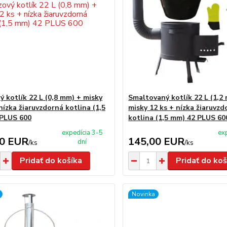
ý kotlík 22 L (0,8 mm) + misky
Smaltovaný kotlík 22 L (1,2
nízka žiaruvzdorná kotlina (1,5
misky 12 ks + nízka žiaruvzd
PLUS 600
kotlina (1,5 mm) 42 PLUS 60
expedícia 3-5
ex
00 EUR
145,00 EUR
dní
/
ks
/
ks
Pridať do košíka
Pridať do koš
Novinka