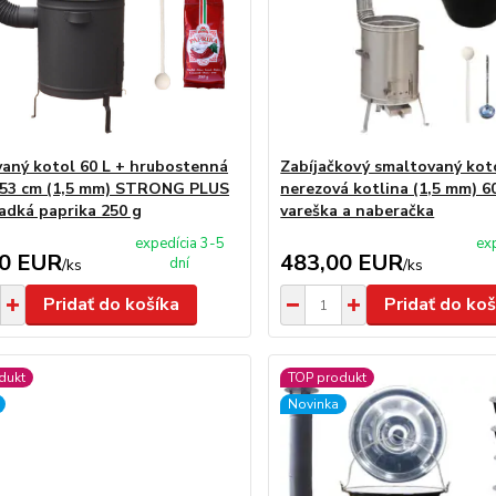
aný kotol 60 L + hrubostenná
Zabíjačkový smaltovaný koto
 53 cm (1,5 mm) STRONG PLUS
nerezová kotlina (1,5 mm) 6
ladká paprika 250 g
vareška a naberačka
expedícia 3-5
ex
00 EUR
483,00 EUR
dní
/
ks
/
ks
Pridať do košíka
Pridať do koš
dukt
TOP produkt
Novinka