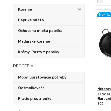
Korenie
Novinka
Paprika mletá
Ochutená mletá paprika
Maďarské korenie
Krémy, Pasty z papriky
DROGÉRIA
Mopy, upratovacie potreby
Odžmolkovače
Nerezov
panvica
Pracie prostriedky
žiaruvz
600