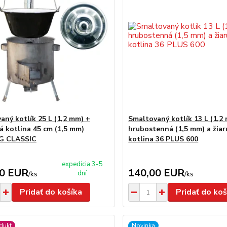
aný kotlík 25 L (1,2 mm) +
Smaltovaný kotlík 13 L (1,2
á kotlina 45 cm (1,5 mm)
hrubostenná (1,5 mm) a žia
 CLASSIC
kotlina 36 PLUS 600
expedícia 3-5
00 EUR
140,00 EUR
dní
/
ks
/
ks
Pridať do košíka
Pridať do koš
dukt
Novinka