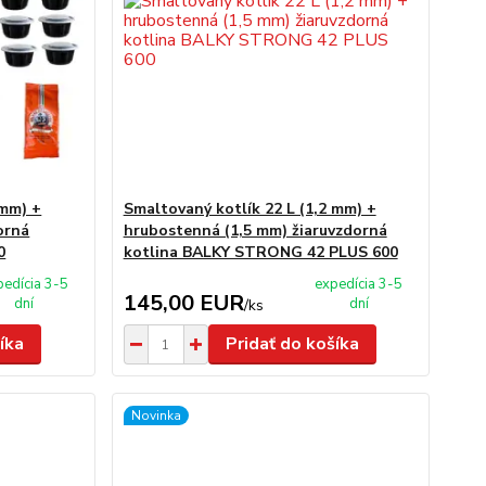
 mm) +
Smaltovaný kotlík 22 L (1,2 mm) +
orná
hrubostenná (1,5 mm) žiaruvzdorná
0
kotlina BALKY STRONG 42 PLUS 600
pedícia 3-5
expedícia 3-5
145,00 EUR
dní
dní
/
ks
íka
Pridať do košíka
Novinka