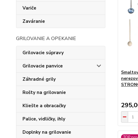
Variče
Zaváranie
GRILOVANIE A OPEKANIE
Grilovacie súpravy
Grilovacie panvice
Smaltov
nerezov
Záhradné grily
STRONG
Rošty na grilovanie
295,
Kliešte a obracačky
Palice, vidličky, ihly
Doplnky na grilovanie
TOP pro