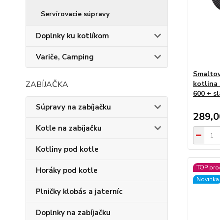
Servírovacie súpravy
Doplnky ku kotlíkom
Variče, Camping
Smaltov
ZABÍJAČKA
kotlina
600 + s
Súpravy na zabíjačku
289,
Kotle na zabíjačku
Kotliny pod kotle
TOP pro
Horáky pod kotle
Novinka
Plničky klobás a jaterníc
Doplnky na zabíjačku