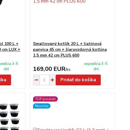
l 100 L +
Smaltovaný kotlík 20 L + liatinová
0 cm LUX +
panvica 45 cm + žiaruvzdorná kotlina
1,5 mm 42 cm PLUS 600
pedícia 3-5
expedícia 3-5
169,00 EUR
dní
dní
/
ks
íka
Pridať do košíka
TOP produkt
Novinka