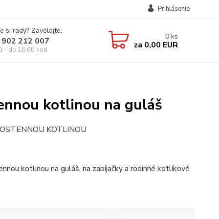
Prihlásenie
e si rady? Zavolajte.
0
ks
 902 212 007
za
0,00 EUR
0 - do 16:00 hod
ennou kotlinou na guláš
UBOSTENNOU KOTLINOU
ou kotlinou na guláš, na zabíjačky a rodinné kotlíkové