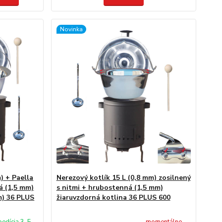
Novinka
) + Paella
Nerezový kotlík 15 L (0,8 mm) zosilnený
á (1,5 mm)
s nitmi + hrubostenná (1,5 mm)
m) 36 PLUS
žiaruvzdorná kotlina 36 PLUS 600