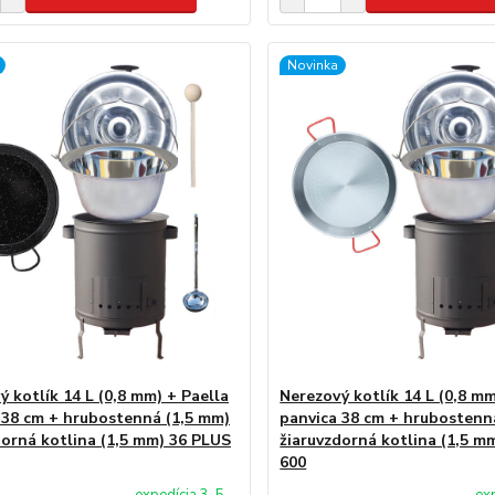
Novinka
ý kotlík 14 L (0,8 mm) + Paella
Nerezový kotlík 14 L (0,8 mm
 38 cm + hrubostenná (1,5 mm)
panvica 38 cm + hrubostenn
dorná kotlina (1,5 mm) 36 PLUS
žiaruvzdorná kotlina (1,5 m
600