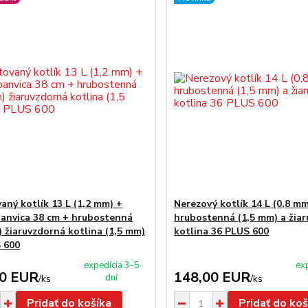
aný kotlík 13 L (1,2 mm) +
Nerezový kotlík 14 L (0,8 mm
panvica 38 cm + hrubostenná
hrubostenná (1,5 mm) a žia
) žiaruvzdorná kotlina (1,5 mm)
kotlina 36 PLUS 600
 600
expedícia 3-5
ex
00 EUR
148,00 EUR
dní
/
ks
/
ks
Pridať do košíka
Pridať do koš