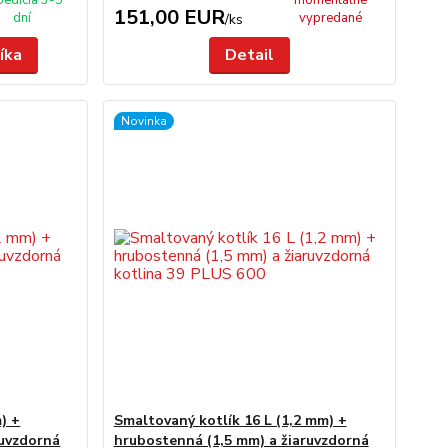
pedícia 3-5
momentálne
151,00 EUR
dní
vypredané
/
ks
íka
Detail
Novinka
) +
Smaltovaný kotlík 16 L (1,2 mm) +
ruvzdorná
hrubostenná (1,5 mm) a žiaruvzdorná