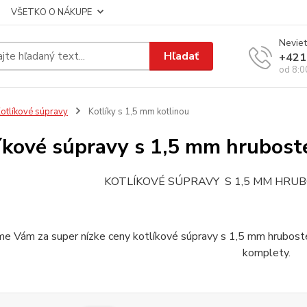
VŠETKO O NÁKUPE
Neviet
Hľadať
+421
od 8:0
otlíkové súpravy
Kotlíky s 1,5 mm kotlinou
íkové súpravy s 1,5 mm hrubost
KOTLÍKOVÉ SÚPRAVY S 1,5 MM HR
 Vám za super nízke ceny kotlíkové súpravy s 1,5 mm hrubostenn
komplety.