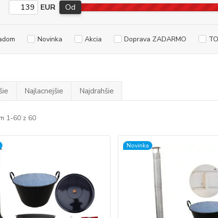
EUR
Od
adom
Novinka
Akcia
Doprava ZADARMO
TO
šie
Najlacnejšie
Najdrahšie
m 1-60 z 60
Novinka