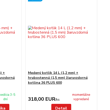
) +
Medený kotlik 14 L (1,2 mm) +
ruvzdorná
hrubostenná (1,5 mm) žiaruvzdorná
kotlina 36 PLUS 600
pedícia 3-5
momentálne
318,00 EUR
dní
vypredané
/
ks
íka
Detail