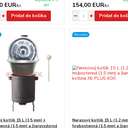
expedícia 3-5
ex
00 EUR
154,00 EUR
dní
/
ks
/
ks
Pridať do košíka
Pridať do koš
Novinka
ý kotlík 15 L (1,5 mm) +
Nerezový kotlík 15 L (1,2 mm
enná (1,5 mm) a žiaruvzdorná
hrubostenná (1,5 mm) a žia