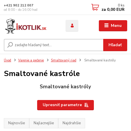
0
ks
+421 902 212 007
za
0,00 EUR
od 8:00 - do 16:00 hod
Menu
Hľadať
Úvod
Varenie a pečenie
Smaltovaný riad
Smaltované kastróly
Smaltované kastróle
Smaltované kastróly
Upresniť parametre
Najnovšie
Najlacnejšie
Najdrahšie