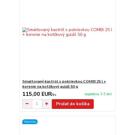
Smaltovaný kastról s pokrievkou COMBI 25 l +
korenie na kotlíkový guláš 50 g
115,00 EUR
expedícia 3-5 dní
/
ks
Pridať do košíka
Novinka