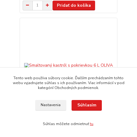
Pridať do košíka
Tento web používa súbory cookie. Ďalším prechádzaním tohto
webu vyjadrujete súhlas s ich používaním. Viac informácií v pod
kategórií Obchodných podmienok.
Súhlasím
Nastavenia
Smaltovaný kastról s pokrievkou 6 L OLIVA
21,40 EUR
expedícia 3-5 dní
/
ks
Súhlas môžete odmietnuť
tu
.
Pridať do košíka