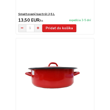
Smaltovaný kastról 2,5 L
13,50 EUR
expedícia 3-5 dní
/
ks
Pridať do košíka