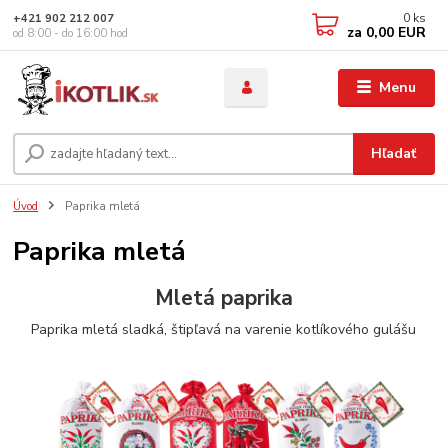
0
ks
+421 902 212 007
za
0,00 EUR
od 8:00 - do 16:00 hod
Menu
Hľadať
Úvod
Paprika mletá
Paprika mletá
Mletá paprika
Paprika mletá sladká, štipľavá na varenie kotlíkového gulášu