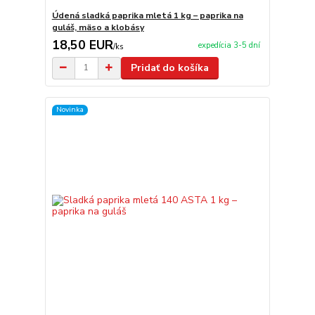
Údená sladká paprika mletá 1 kg – paprika na
guláš, mäso a klobásy
18,50 EUR
expedícia 3-5 dní
/
ks
Pridať do košíka
Novinka