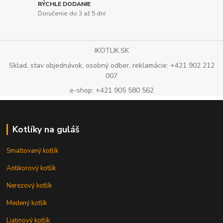
RÝCHLE DODANIE
Doručenie do 3 až 5 dní
IKOTLIK.SK
Sklad, stav objednávok, osobný odber, reklamácie: +421 902 212
007
e-shop: +421 905 580 562
Kotlíky na guláš
Smaltovaný kotlík
Antikorový kotlík
Nerezový kotlík
Medený kotlík
Liatinový kotlík