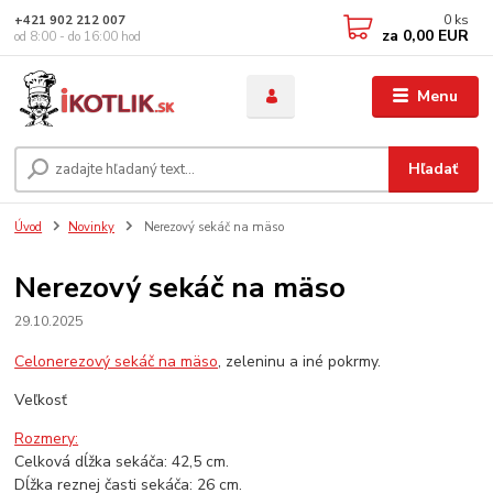
0
ks
+421 902 212 007
za
0,00 EUR
od 8:00 - do 16:00 hod
Menu
Hľadať
Úvod
Novinky
Nerezový sekáč na mäso
Nerezový sekáč na mäso
29.10.2025
Celonerezový sekáč na mäso
, zeleninu a iné pokrmy.
Veľkosť
Rozmery:
Celková dĺžka sekáča: 42,5 cm.
Dĺžka reznej časti sekáča: 26 cm.