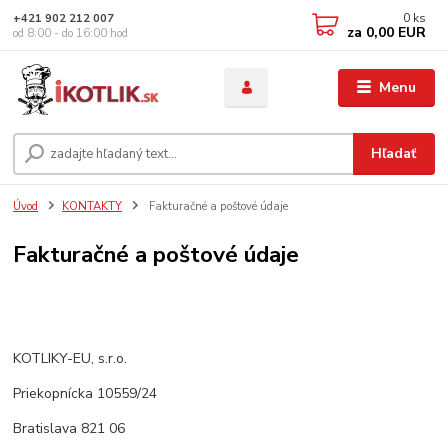
0
ks
+421 902 212 007
za
0,00 EUR
od 8:00 - do 16:00 hod
Menu
Hľadať
Úvod
KONTAKTY
Fakturačné a poštové údaje
Fakturačné a poštové údaje
KOTLIKY-EU, s.r.o.
Priekopnícka 10559/24
Bratislava 821 06