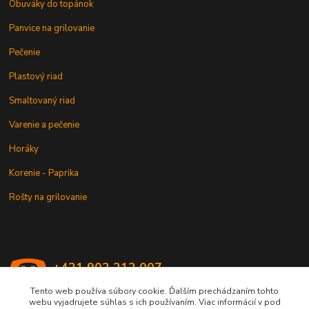
Obuváky do topánok
Panvice na grilovanie
Pečenie
Plastový riad
Smaltovaný riad
Varenie a pečenie
Horáky
Korenie - Paprika
Rošty na grilovanie
+421 902 212 007
od 8:00 - do 16:00 hod
Tento web používa súbory cookie. Ďalším prechádzaním tohto
webu vyjadrujete súhlas s ich používaním. Viac informácií v pod