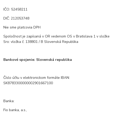
IČO: 52458211
DIČ: 212053748
Nie sme platcovia DPH
Spoločnost je zapísaná v OR vedenom OS v Bratislava 1 v složke
Sro: vložka č. 138801 / B Slovenská Republika
Bankové spojenie: Slovenská republika
Číslo účtu v elektronickom formáte IBAN:
SK8783300000002901667100
Banka:
Fio banka, a.s.,