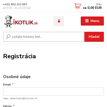
0
ks
+421 902 212 007
za
0,00 EUR
od 8:00 - do 16:00 hod
Menu
Hľadať
Registrácia
Osobné údaje
Email
*
Napr. peternovak@zoznam.sk
Heslo
*