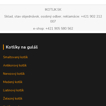
IKOTLIK.SK
Sklad, stav objednávok, osobný odber, reklamácie: +421 902 212
007
e-shop: +421 905 580 562
Kotlíky na guláš
Smaltovaný kotlík
Antikorový kotlík
Nerezový kotlík
Medený kotlík
Liatinový kotlík
Železný kotlík