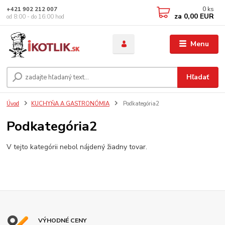
0
ks
+421 902 212 007
za
0,00 EUR
od 8:00 - do 16:00 hod
Menu
Hľadať
Úvod
KUCHYŇA A GASTRONÓMIA
Podkategória2
Podkategória2
V tejto kategórii nebol nájdený žiadny tovar.
VÝHODNÉ CENY