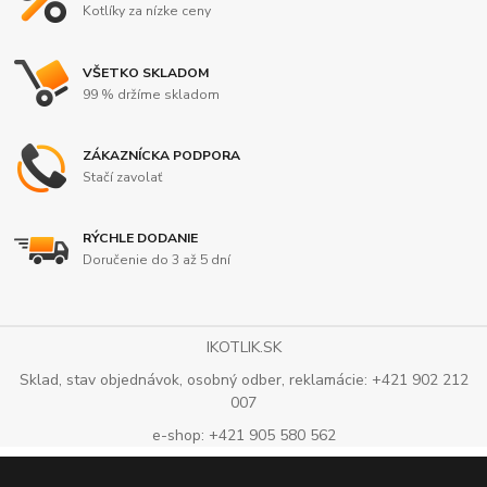
Kotlíky za nízke ceny
VŠETKO SKLADOM
99 % držíme skladom
ZÁKAZNÍCKA PODPORA
Stačí zavolať
RÝCHLE DODANIE
Doručenie do 3 až 5 dní
IKOTLIK.SK
Sklad, stav objednávok, osobný odber, reklamácie: +421 902 212
007
e-shop: +421 905 580 562