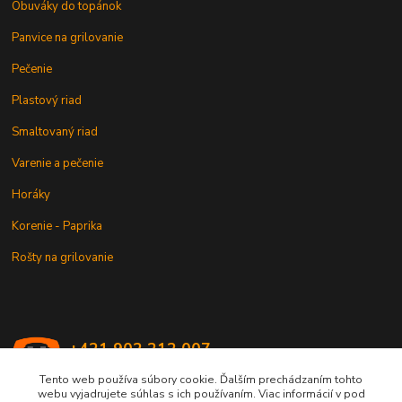
Obuváky do topánok
Panvice na grilovanie
Pečenie
Plastový riad
Smaltovaný riad
Varenie a pečenie
Horáky
Korenie - Paprika
Rošty na grilovanie
+421 902 212 007
od 8:00 - do 16:00 hod
Tento web používa súbory cookie. Ďalším prechádzaním tohto
webu vyjadrujete súhlas s ich používaním. Viac informácií v pod