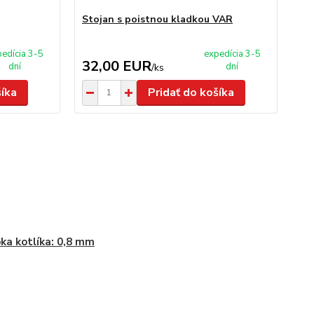
Stojan s poistnou kladkou VAR
Sto
mm
edícia 3-5
expedícia 3-5
32,00 EUR
1
dní
dní
/
ks
šíka
Pridať do košíka
ka kotlíka: 0,8 mm