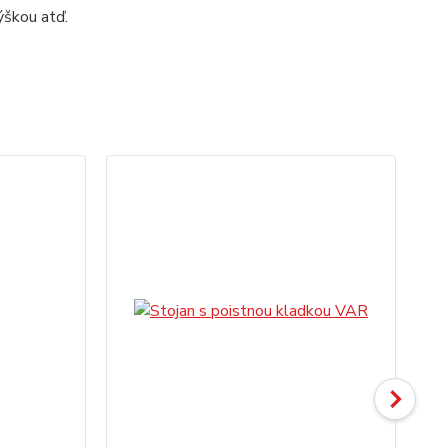
ýškou atď.