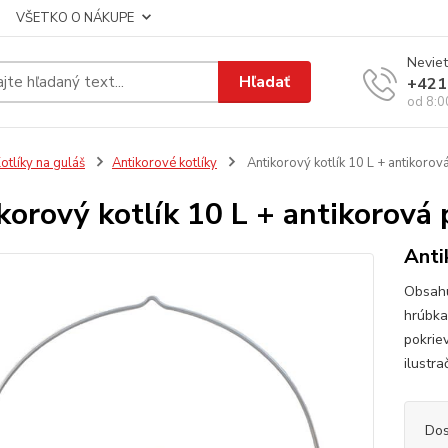
VŠETKO O NÁKUPE
Neviet
Hľadať
+421
od 8:0
otlíky na guláš
Antikorové kotlíky
Antikorový kotlík 10 L + antikorov
korový kotlík 10 L + antikorová 
Anti
Obsahuj
hrúbka
pokrie
ilustra
Dos