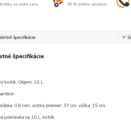
Kotlíky za nízke ceny
99 % držíme skladom
etné špecifikácie
S
tné špecifikácie
ý kotlík. Objem: 10 L.
antikor.
hrúbka: 0,8 mm, vrchný priemer: 37 cm, výška: 15 cm.
á pokrievka na 10 L. kotlík