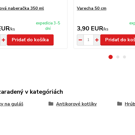
ová naberačka 350 ml
Varecha 50 cm
expedícia 3-5
exp
EUR
3,90 EUR
dní
/
ks
/
ks
Pridať do košíka
Pridať do ko
zaradený v kategóriách
ky na guláš
Antikorové kotlíky
Hrúb