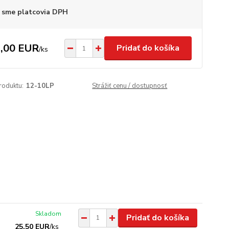
 sme platcovia DPH
,00 EUR
Pridať do košíka
/
ks
roduktu:
12-10LP
Strážiť cenu / dostupnosť
Skladom
Pridať do košíka
25,50 EUR
/
ks