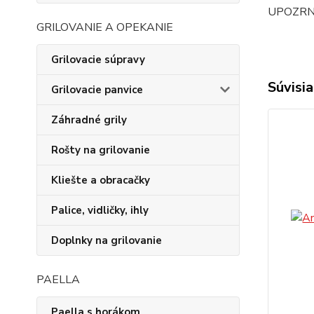
UPOZRNENI
GRILOVANIE A OPEKANIE
Grilovacie súpravy
Súvisia
Grilovacie panvice
Záhradné grily
Rošty na grilovanie
Kliešte a obracačky
Palice, vidličky, ihly
Doplnky na grilovanie
PAELLA
Paella s horákom