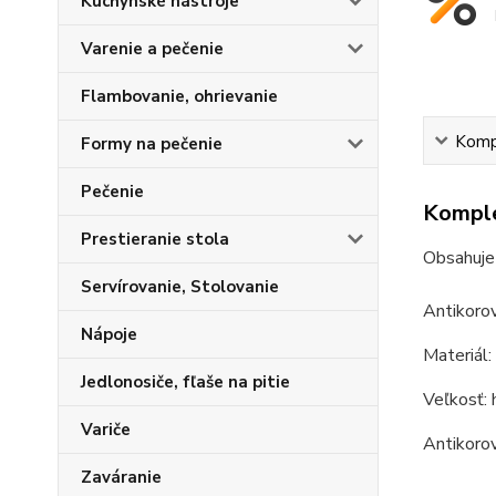
Kuchynské nástroje
Varenie a pečenie
Flambovanie, ohrievanie
Kompl
Formy na pečenie
Pečenie
Komple
Prestieranie stola
Obsahuje
Servírovanie, Stolovanie
Antikorov
Nápoje
Materiál: 
Jedlonosiče, fľaše na pitie
Veľkosť: 
Variče
Antikorov
Zaváranie