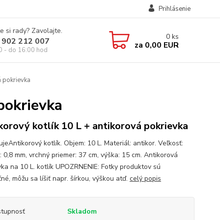
Prihlásenie
e si rady? Zavolajte.
0
ks
 902 212 007
za
0,00 EUR
0 - do 16:00 hod
á pokrievka
pokrievka
korový kotlík 10 L + antikorová pokrievka
eAntikorový kotlík. Objem: 10 L. Materiál: antikor. Veľkosť:
: 0,8 mm, vrchný priemer: 37 cm, výška: 15 cm. Antikorová
vka na 10 L. kotlík UPOZRNENIE: Fotky produktov sú
čné, môžu sa líšiť napr. šírkou, výškou atď.
celý popis
tupnosť
Skladom