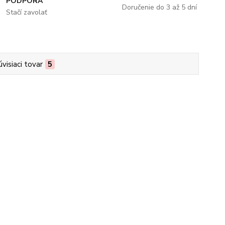
PODPORA
Doručenie do 3 až 5 dní
Stačí zavolať
úvisiaci tovar
5