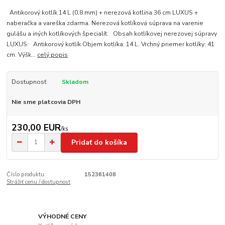
Antikorový kotlík 14 L (0,8 mm) + nerezová kotlina 36 cm LUXUS +
naberačka a vareška zdarma. Nerezová kotlíková súprava na varenie
gulášu a iných kotlíkových špecialít. Obsah kotlíkovej nerezovej súpravy
LUXUS: Antikorový kotlík Objem kotlíka: 14 L. Vrchný priemer kotlíky: 41
cm. Výšk...
celý popis
Dostupnosť
Skladom
Nie sme platcovia DPH
230,00 EUR
/
ks
Pridať do košíka
Číslo produktu:
152361408
Strážiť cenu / dostupnosť
VÝHODNÉ CENY