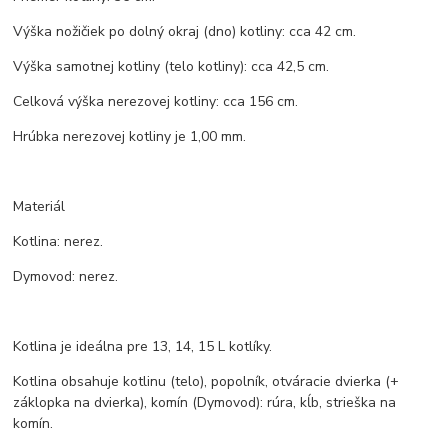
Výška nožičiek po dolný okraj (dno) kotliny: cca 42 cm.
Výška samotnej kotliny (telo kotliny): cca 42,5 cm.
Celková výška nerezovej kotliny: cca 156 cm.
Hrúbka nerezovej kotliny je 1,00 mm.
Materiál
Kotlina: nerez.
Dymovod: nerez.
Kotlina je ideálna pre 13, 14, 15 L kotlíky.
Kotlina obsahuje kotlinu (telo), popolník, otváracie dvierka (+
záklopka na dvierka), komín (Dymovod): rúra, kĺb, strieška na
komín.