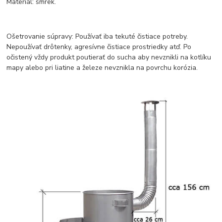
Materiál: smrek.
Ošetrovanie súpravy: Používať iba tekuté čistiace potreby.
Nepoužívať drôtenky, agresívne čistiace prostriedky atď. Po
očistený vždy produkt poutierať do sucha aby nevznikli na kotlíku
mapy alebo pri liatine a železe nevznikla na povrchu korózia.