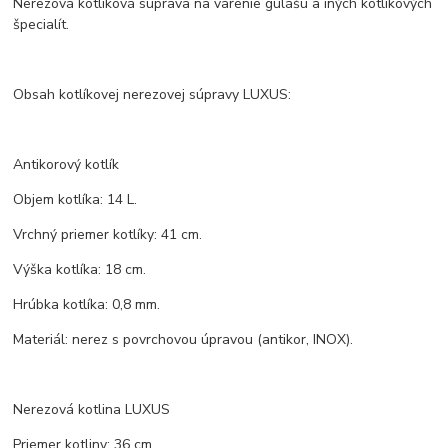
Nerezová kotlíková súprava na varenie gulášu a iných kotlíkových
špecialít.
Obsah kotlíkovej nerezovej súpravy LUXUS:
Antikorový kotlík
Objem kotlíka: 14 L.
Vrchný priemer kotlíky: 41 cm.
Výška kotlíka: 18 cm.
Hrúbka kotlíka: 0,8 mm.
Materiál: nerez s povrchovou úpravou (antikor, INOX).
Nerezová kotlina LUXUS
Priemer kotliny: 36 cm.