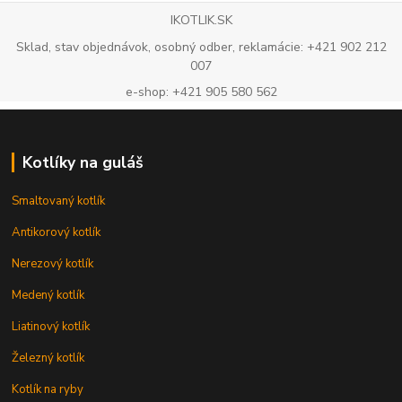
IKOTLIK.SK
Sklad, stav objednávok, osobný odber, reklamácie: +421 902 212
007
e-shop: +421 905 580 562
Kotlíky na guláš
Smaltovaný kotlík
Antikorový kotlík
Nerezový kotlík
Medený kotlík
Liatinový kotlík
Železný kotlík
Kotlík na ryby