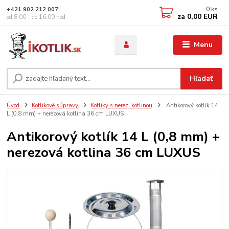
0
ks
+421 902 212 007
za
0,00 EUR
od 8:00 - do 16:00 hod
Menu
Hľadať
Úvod
Kotlíkové súpravy
Kotlíky s nerez. kotlinou
Antikorový kotlík 14
L (0,8 mm) + nerezová kotlina 36 cm LUXUS
Antikorový kotlík 14 L (0,8 mm) +
nerezová kotlina 36 cm LUXUS