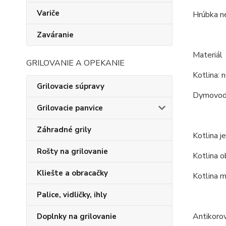
Variče
Hrúbka ne
Zaváranie
Materiál
GRILOVANIE A OPEKANIE
Kotlina: n
Grilovacie súpravy
Dymovod:
Grilovacie panvice
Záhradné grily
Kotlina j
Rošty na grilovanie
Kotlina o
Kliešte a obracačky
Kotlina m
Palice, vidličky, ihly
Antikoro
Doplnky na grilovanie