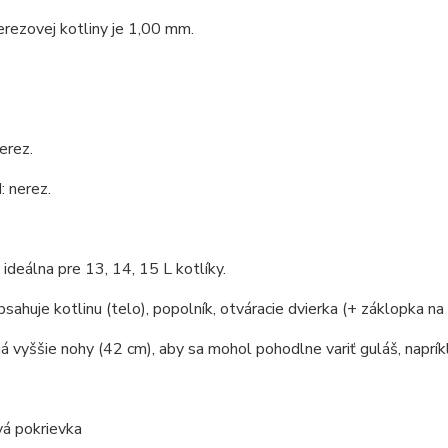
rezovej kotliny je 1,00 mm.
erez.
 nerez.
e ideálna pre 13, 14, 15 L kotlíky.
bsahuje kotlinu (telo), popolník, otváracie dvierka (+ záklopka na 
á vyššie nohy (42 cm), aby sa mohol pohodlne variť guláš, naprík
vá pokrievka