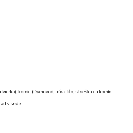
dvierka), komín (Dymovod): rúra, kĺb, strieška na komín.
lad v sede.