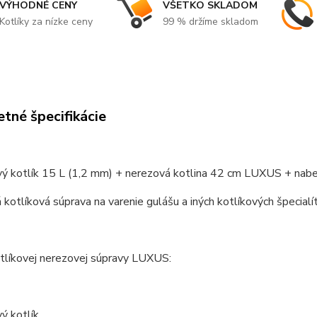
VÝHODNÉ CENY
VŠETKO SKLADOM
Kotlíky za nízke ceny
99 % držíme skladom
tné špecifikácie
vý kotlík 15 L (1,2 mm) + nerezová kotlina 42 cm LUXUS + nabe
kotlíková súprava na varenie gulášu a iných kotlíkových špecialít
tlíkovej nerezovej súpravy LUXUS:
ý kotlík