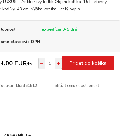
y LUXUS: Antikorový kotlík Objem kotlíka: 15 L. Vrchný
 kotlíky: 43 cm. Výška kotlíka...
celý popis
tupnosť
expedícia 3-5 dní
 sme platcovia DPH
4,00 EUR
Pridať do košíka
/
ks
roduktu:
153361512
Strážiť cenu / dostupnosť
ZÁKAZNÍCKA