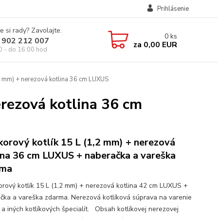
Prihlásenie
e si rady? Zavolajte.
0
ks
 902 212 007
za
0,00 EUR
0 - do 16:00 hod
,2 mm) + nerezová kotlina 36 cm LUXUS
erezová kotlina 36 cm
korový kotlík 15 L (1,2 mm) + nerezová
ina 36 cm LUXUS + naberačka a vareška
rma
rový kotlík 15 L (1,2 mm) + nerezová kotlina 42 cm LUXUS +
čka a vareška zdarma. Nerezová kotlíková súprava na varenie
 a iných kotlíkových špecialít. Obsah kotlíkovej nerezovej