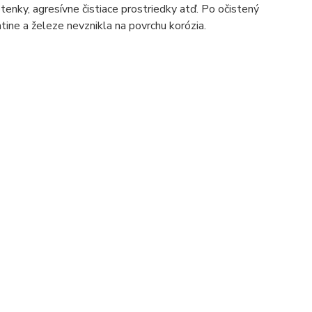
tenky, agresívne čistiace prostriedky atď. Po očistený
atine a železe nevznikla na povrchu korózia.