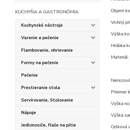
Objem kot
KUCHYŇA A GASTRONÓMIA
Vrchný pr
Kuchynské nástroje
Výška kot
Varenie a pečenie
Hrúbka ko
Flambovanie, ohrievanie
Materiál:
Formy na pečenie
Pečenie
Nerezová
Prestieranie stola
Priemer k
Servírovanie, Stolovanie
Výška nož
Nápoje
Výška sam
Jedlonosiče, fľaše na pitie
Celková v