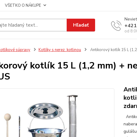
VŠETKO O NÁKUPE
Neviet
Hľadať
+421
od 8:0
otlíkové súpravy
Kotlíky s nerez. kotlinou
Antikorový kotlík 15 L (1
korový kotlík 15 L (1,2 mm) + n
US
Anti
kotl
zda
Antiko
nabera
gulášu