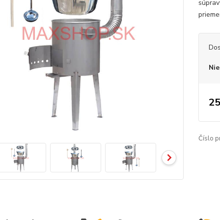
súprav
priemer
Dos
Nie
25
Číslo p