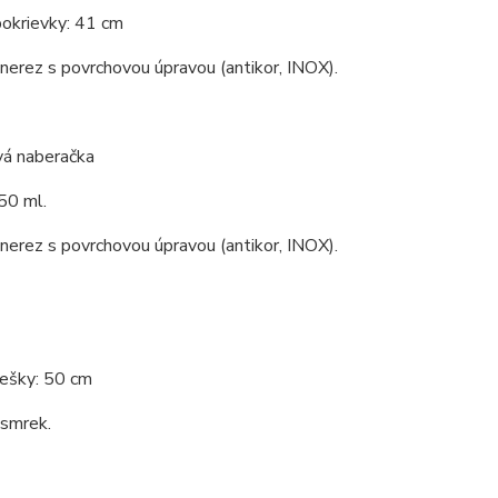
pokrievky: 41 cm
 nerez s povrchovou úpravou (antikor, INOX).
vá naberačka
50 ml.
 nerez s povrchovou úpravou (antikor, INOX).
rešky: 50 cm
 smrek.