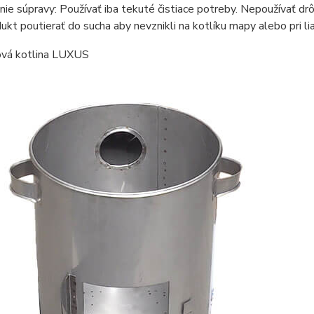
ie súpravy: Používať iba tekuté čistiace potreby. Nepoužívať drô
ukt poutierať do sucha aby nevznikli na kotlíku mapy alebo pri li