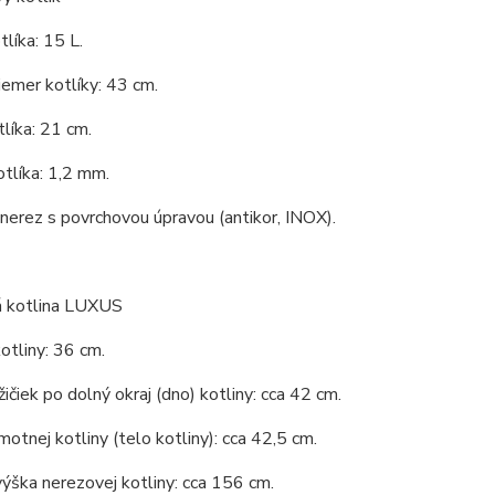
líka: 15 L.
iemer kotlíky: 43 cm.
líka: 21 cm.
tlíka: 1,2 mm.
 nerez s povrchovou úpravou (antikor, INOX).
 kotlina LUXUS
otliny: 36 cm.
ičiek po dolný okraj (dno) kotliny: cca 42 cm.
otnej kotliny (telo kotliny): cca 42,5 cm.
ýška nerezovej kotliny: cca 156 cm.