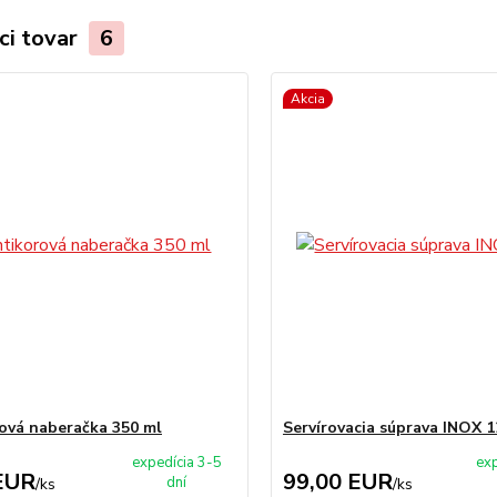
ci tovar
6
Akcia
ová naberačka 350 ml
Servírovacia súprava INOX 1
expedícia 3-5
exp
EUR
99,00 EUR
dní
/
ks
/
ks