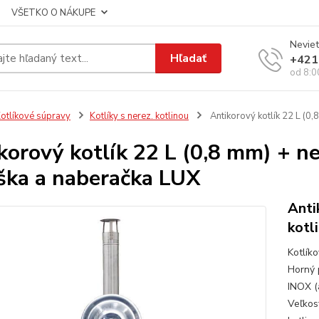
VŠETKO O NÁKUPE
Neviet
Hľadať
+421
od 8:0
otlíkové súpravy
Kotlíky s nerez. kotlinou
Antikorový kotlík 22 L (0
korový kotlík 22 L (0,8 mm) + n
ška a naberačka LUX
Anti
kotl
Kotlík
Horný 
INOX (
Veľkos