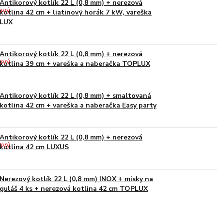
Antikorový kotlík 22 L (0,8 mm) + nerezová
kotlina 42 cm + liatinový horák 7 kW, vareška
LUX
Antikorový kotlík 22 L (0,8 mm) + nerezová
kotlina 39 cm + vareška a naberačka TOPLUX
Antikorový kotlík 22 L (0,8 mm) + smaltovaná
kotlina 42 cm + vareška a naberačka Easy party
Antikorový kotlík 22 L (0,8 mm) + nerezová
kotlina 42 cm LUXUS
Nerezový kotlík 22 L (0,8 mm) INOX + misky na
guláš 4 ks + nerezová kotlina 42 cm TOPLUX