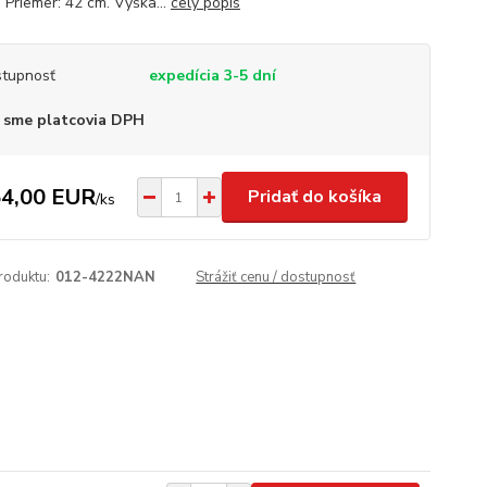
: Priemer: 42 cm. Výška...
celý popis
tupnosť
expedícia 3-5 dní
 sme platcovia DPH
4,00 EUR
Pridať do košíka
/
ks
roduktu:
012-4222NAN
Strážiť cenu / dostupnosť