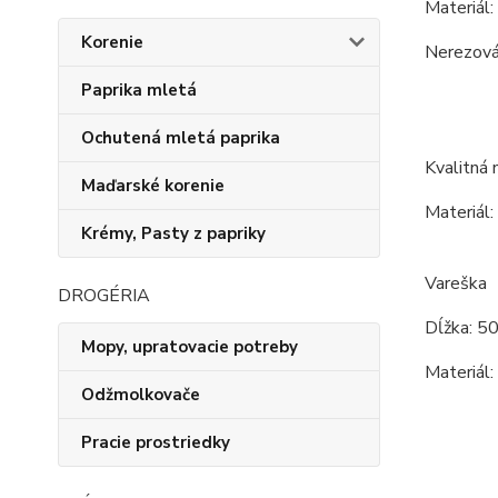
Materiál:
Korenie
Nerezová 
Paprika mletá
Ochutená mletá paprika
Kvalitná 
Maďarské korenie
Materiál:
Krémy, Pasty z papriky
Vareška
DROGÉRIA
Dĺžka: 5
Mopy, upratovacie potreby
Materiál:
Odžmolkovače
Pracie prostriedky