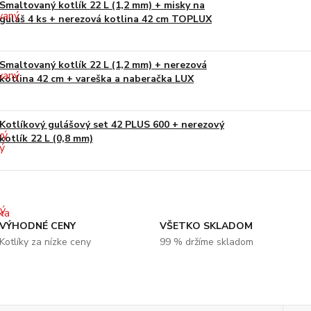
Smaltovaný kotlík 22 L (1,2 mm) + misky na
guláš 4 ks + nerezová kotlina 42 cm TOPLUX
Smaltovaný kotlík 22 L (1,2 mm) + nerezová
kotlina 42 cm + vareška a naberačka LUX
Kotlíkový gulášový set 42 PLUS 600 + nerezový
kotlík 22 L (0,8 mm)
VÝHODNÉ CENY
VŠETKO SKLADOM
Kotlíky za nízke ceny
99 % držíme skladom