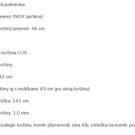
á pokrievka.
 nerez INOX (antikor).
vrchný priemer: 46 cm.
 kotlina LUX
tliny:
42 cm.
liny aj s nožičkami: 65 cm (po okraj kotliny).
výška: 141 cm.
tliny: 1,0 mm.
bsahuje: kotlinu, komín (dymovod): rúra, kĺb, strieška na komín, po