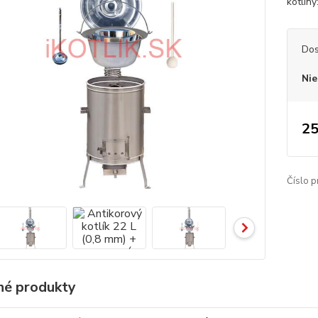
kotliny
Dos
Nie
25
Číslo p
é produkty