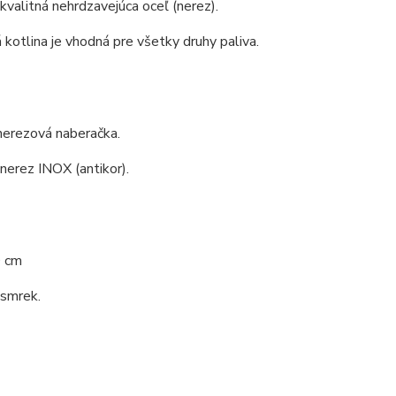
 kvalitná nehrdzavejúca oceľ (nerez).
kotlina je vhodná pre všetky druhy paliva.
nerezová naberačka.
 nerez INOX (antikor).
0 cm
 smrek.