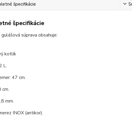
etné špecifikácie
S
tné špecifikácie
 gulášová súprava obsahuje:
ý kotlík
2 L.
emer: 47 cm.
0 cm.
0,8 mm.
 nerez INOX (antikor).