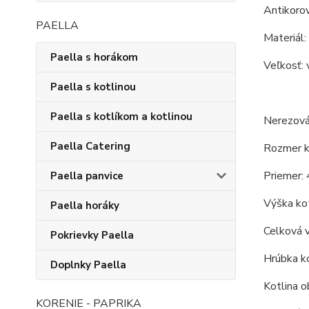
Antikorov
PAELLA
Materiál:
Paella s horákom
Veľkosť: 
Paella s kotlinou
Paella s kotlíkom a kotlinou
Nerezová
Paella Catering
Rozmer ko
Priemer: 
Paella panvice
Výška kot
Paella horáky
Celková 
Pokrievky Paella
Hrúbka ko
Doplnky Paella
Kotlina o
KORENIE - PAPRIKA