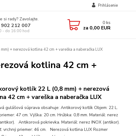
Prihlásenie
e si rady? Zavolajte.
0
ks
 902 212 007
za
0,00 EUR
0 - do 16:00 hod
,8 mm) + nerezová kotlina 42 cm + vareška a naberačka LUX
erezová kotlina 42 cm +
korový kotlík 22 L (0,8 mm) + nerezová
ina 42 cm + vareška a naberačka LUX
ová gulášová súprava obsahuje: Antikorový kotlík Objem: 22 L.
priemer: 47 cm. Výška: 20 cm. Hrúbka: 0,8 mm. Materiál: nerez
antikor). Antikorová pokrievka. Materiál: nerez INOX (antikor).
ť: vrchný priemer: 46 cm. Nerezová kotlina LUX Rozmer