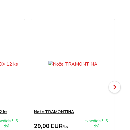
2 ks
Nože TRAMONTINA
Lis
edícia 3-5
expedícia 3-5
29,00 EUR
7
dní
dní
/
ks