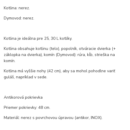
Kotlina: nerez.
Dymovod: nerez.
Kotlina je ideálna pre 25, 30 L kotlíky.
Kotlina obsahuje kotlinu (telo), popolník, otváracie dvierka (+
záklopka na dvierka), komín (Dymovod): rúra, kĺb, strieška na
komín.
Kotlina má vyššie nohy (42 cm), aby sa mohol pohodlne variť
guláš, napríklad v sede.
Antikorová pokrievka
Priemer pokrievky: 48 cm.
Materiál: nerez s povrchovou úpravou (antikor, INOX).