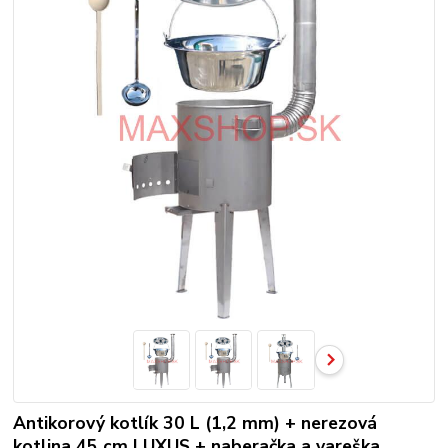
Antikorový kotlík 30 L (1,2 mm) + nerezová
kotlina 45 cm LUXUS + naberačka a vareška