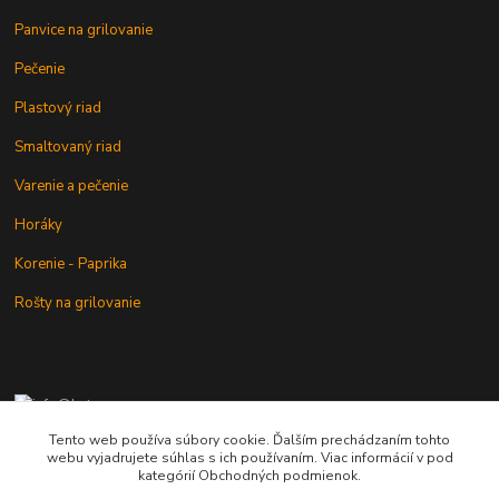
Panvice na grilovanie
Pečenie
Plastový riad
Smaltovaný riad
Varenie a pečenie
Horáky
Korenie - Paprika
Rošty na grilovanie
+421 902 212 007
od 8:00 - do 16:00 hod
Tento web používa súbory cookie. Ďalším prechádzaním tohto
webu vyjadrujete súhlas s ich používaním. Viac informácií v pod
info@kotlik.sk
kategórií Obchodných podmienok.