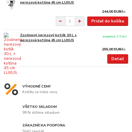
nerezová kotlina 45 cm LUXUS
244,00 EUR
/
ks
Pridať do košíka
Zosilnený nerezový kotlík 30 L +
expedícia 3-5 dní
nerezová kotlina 45 cm LUXUS
255,00 EUR
/
ks
Detail
VÝHODNÉ CENY
Kotlíky za nízke ceny
VŠETKO SKLADOM
99 % držíme skladom
ZÁKAZNÍCKA PODPORA
Stačí zavolať