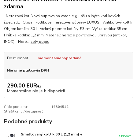
zdarma
Nerezová kotlíková súprava na varenie gulášu a iných kotlíkových
špecialít. Obsah kotlíkovej nerezovej súpravy LUXUS: Antikorový kotlík
Objem kotlíka: 30 L. Vrchný priemer kotlíky: 53 cm. Výška kotlíka: 35 cm.
Hrúbka kotlíka: 1,2 mm. Materiál: nerez s povrchovou úpravou (antikor,
INOX). Nere...
celý popis
Dostupnosť
momentálne vypredané
Nie sme platcovia DPH
290,00 EUR
/
ks
Momentálne nie je k dispozícii
Číslo produktu:
16304512
Strážiť cenu / dostupnosť
Podobné produkty
Smaltovaný kotlík 30 L (1,2 mm) +
Skladom