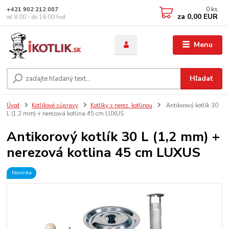
0
ks
+421 902 212 007
za
0,00 EUR
od 8:00 - do 16:00 hod
Menu
Hľadať
Úvod
Kotlíkové súpravy
Kotlíky s nerez. kotlinou
Antikorový kotlík 30
L (1,2 mm) + nerezová kotlina 45 cm LUXUS
Antikorový kotlík 30 L (1,2 mm) +
nerezová kotlina 45 cm LUXUS
Novinka