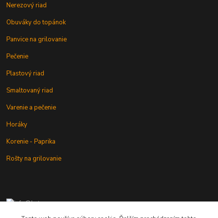
Nerezový riad
Obuváky do topánok
Panvice na grilovanie
Pečenie
Plastový riad
Smaltovaný riad
Varenie a pečenie
Horáky
Korenie - Paprika
Rošty na grilovanie
+421 902 212 007
od 8:00 - do 16:00 hod