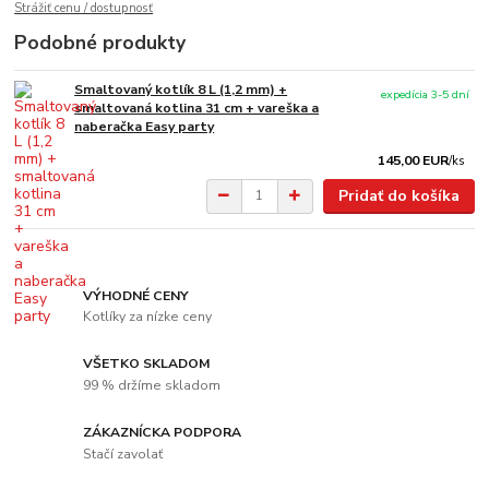
Strážiť cenu / dostupnosť
Podobné produkty
Smaltovaný kotlík 8 L (1,2 mm) +
expedícia 3-5 dní
smaltovaná kotlina 31 cm + vareška a
naberačka Easy party
145,00 EUR
/
ks
Pridať do košíka
VÝHODNÉ CENY
Kotlíky za nízke ceny
VŠETKO SKLADOM
99 % držíme skladom
ZÁKAZNÍCKA PODPORA
Stačí zavolať