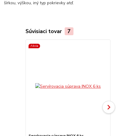
šírkou, výškou, iný typ pokrievky atď.
Súvisiaci tovar
7
Akcia
Servírovacia súprava INOX 6 ks
Sitko na byl