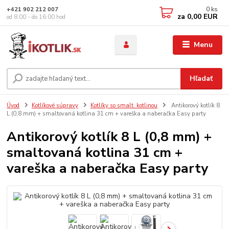
0
ks
+421 902 212 007
za
0,00 EUR
od 8:00 - do 16:00 hod
Menu
Hľadať
Úvod
Kotlíkové súpravy
Kotlíky so smalt. kotlinou
Antikorový kotlík 8
L (0,8 mm) + smaltovaná kotlina 31 cm + vareška a naberačka Easy party
Antikorový kotlík 8 L (0,8 mm) +
smaltovaná kotlina 31 cm +
vareška a naberačka Easy party