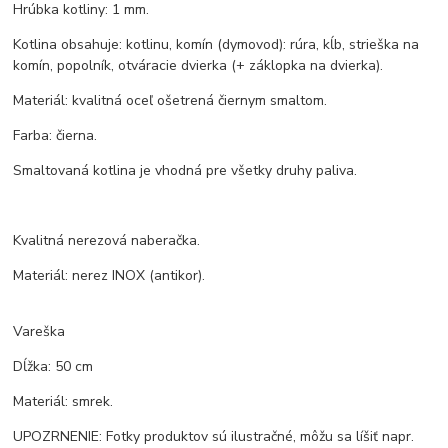
Hrúbka kotliny: 1 mm.
Kotlina obsahuje: kotlinu, komín (dymovod): rúra, kĺb, strieška na
komín, popolník, otváracie dvierka (+ záklopka na dvierka).
Materiál: kvalitná oceľ ošetrená čiernym smaltom.
Farba: čierna.
Smaltovaná kotlina je vhodná pre všetky druhy paliva.
Kvalitná nerezová naberačka.
Materiál: nerez INOX (antikor).
Vareška
Dĺžka: 50 cm
Materiál: smrek.
UPOZRNENIE: Fotky produktov sú ilustračné, môžu sa líšiť napr.