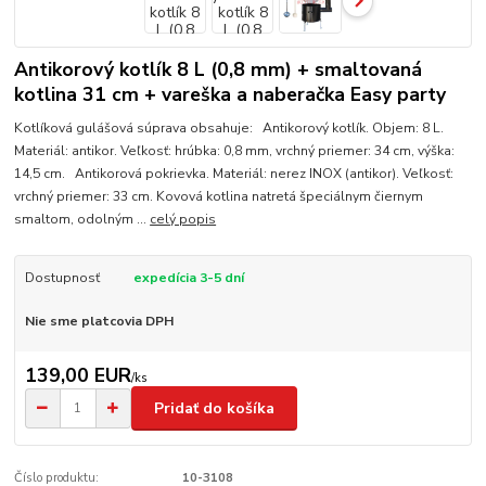
Antikorový kotlík 8 L (0,8 mm) + smaltovaná
kotlina 31 cm + vareška a naberačka Easy party
Kotlíková gulášová súprava obsahuje: Antikorový kotlík. Objem: 8 L.
Materiál: antikor. Veľkosť: hrúbka: 0,8 mm, vrchný priemer: 34 cm, výška:
14,5 cm. Antikorová pokrievka. Materiál: nerez INOX (antikor). Veľkosť:
vrchný priemer: 33 cm. Kovová kotlina natretá špeciálnym čiernym
smaltom, odolným ...
celý popis
Dostupnosť
expedícia 3-5 dní
Nie sme platcovia DPH
139,00 EUR
/
ks
Pridať do košíka
Číslo produktu:
10-3108