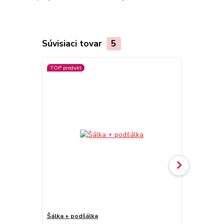
Súvisiaci tovar
5
TOP produkt
Šálka + podšálka
Smaltovaný 