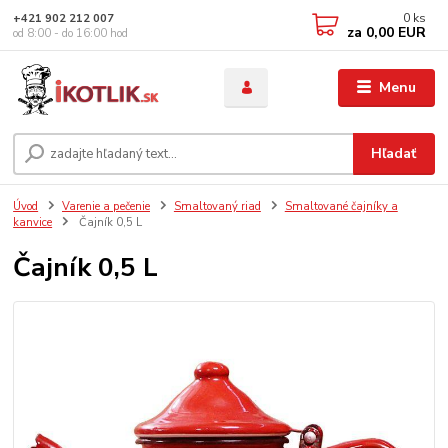
0
ks
+421 902 212 007
za
0,00 EUR
od 8:00 - do 16:00 hod
Menu
Hľadať
Úvod
Varenie a pečenie
Smaltovaný riad
Smaltované čajníky a
kanvice
Čajník 0,5 L
Čajník 0,5 L