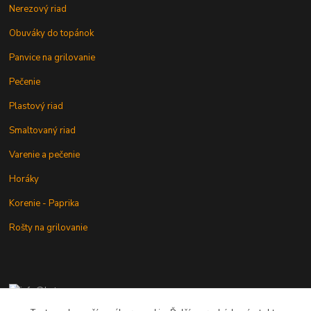
Nerezový riad
Obuváky do topánok
Panvice na grilovanie
Pečenie
Plastový riad
Smaltovaný riad
Varenie a pečenie
Horáky
Korenie - Paprika
Rošty na grilovanie
+421 902 212 007
od 8:00 - do 16:00 hod