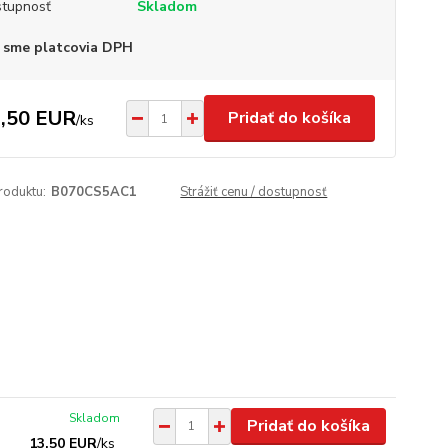
tupnosť
Skladom
 sme platcovia DPH
,50 EUR
Pridať do košíka
/
ks
roduktu:
B070CS5AC1
Strážiť cenu / dostupnosť
Skladom
Pridať do košíka
13,50 EUR
/
ks