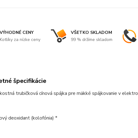
VÝHODNÉ CENY
VŠETKO SKLADOM
Kotlíky za nízke ceny
99 % držíme skladom
tné špecifikácie
ostná trubičková cínová spájka pre mäkké spájkovanie v elektro
ový deoxidant (kolofónia) *