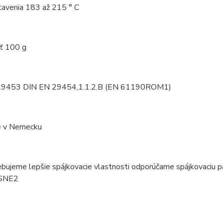
tavenia 183 až 215 ° C
ť 100 g
29453 DIN EN 29454,1.1.2.B (EN 61190ROM1)
é v Nemecku
ebujeme lepšie spájkovacie vlastnosti odporúčame spájkovac
SNE2