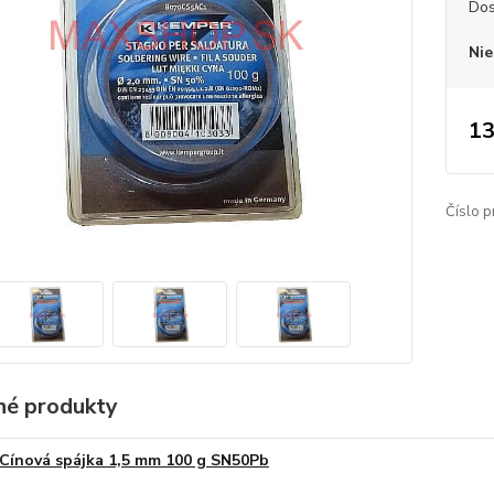
Dos
Nie
13
Číslo p
é produkty
Cínová spájka 1,5 mm 100 g SN50Pb