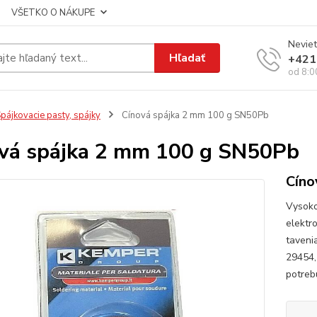
VŠETKO O NÁKUPE
Neviet
Hľadať
+421
od 8:0
pájkovacie pasty, spájky
Cínová spájka 2 mm 100 g SN50Pb
vá spájka 2 mm 100 g SN50Pb
Cíno
Vysoko
elektr
taveni
29454
potreb