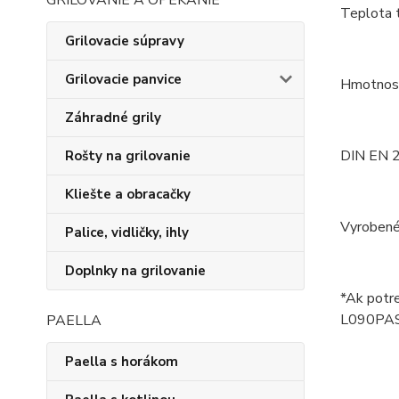
GRILOVANIE A OPEKANIE
Teplota 
Grilovacie súpravy
Grilovacie panvice
Hmotnos
Záhradné grily
DIN EN 
Rošty na grilovanie
Kliešte a obracačky
Vyroben
Palice, vidličky, ihly
Doplnky na grilovanie
*Ak potr
L090PA
PAELLA
Paella s horákom