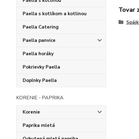
Paella s kotlinou
Tovar 
Paella s kotlíkom a kotlinou
Spájk
Paella Catering
Paella panvice
Paella horáky
Pokrievky Paella
Doplnky Paella
KORENIE - PAPRIKA
Korenie
Paprika mletá
Ochutená mletá paprika