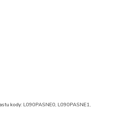
iu pastu kody: L090PASNE0, L090PASNE1,