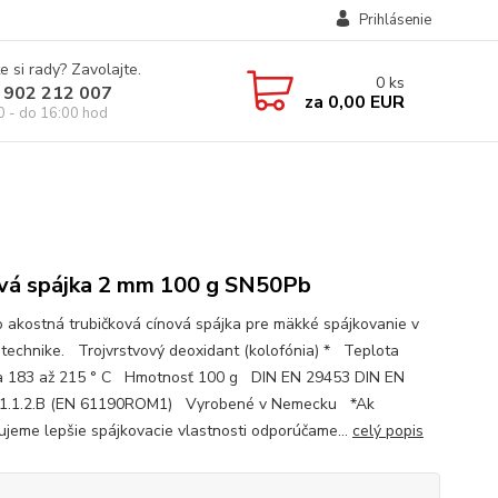
Prihlásenie
e si rady? Zavolajte.
0
ks
 902 212 007
za
0,00 EUR
0 - do 16:00 hod
vá spájka 2 mm 100 g SN50Pb
 akostná trubičková cínová spájka pre mäkké spájkovanie v
otechnike. Trojvrstvový deoxidant (kolofónia) * Teplota
a 183 až 215 ° C Hmotnosť 100 g DIN EN 29453 DIN EN
,1.1.2.B (EN 61190ROM1) Vyrobené v Nemecku *Ak
ujeme lepšie spájkovacie vlastnosti odporúčame...
celý popis