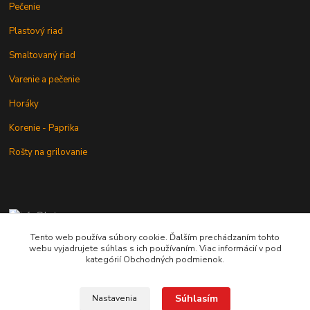
Pečenie
Plastový riad
Smaltovaný riad
Varenie a pečenie
Horáky
Korenie - Paprika
Rošty na grilovanie
+421 902 212 007
od 8:00 - do 16:00 hod
Tento web používa súbory cookie. Ďalším prechádzaním tohto
webu vyjadrujete súhlas s ich používaním. Viac informácií v pod
info@kotlik.sk
kategórií Obchodných podmienok.
Súhlasím
Nastavenia