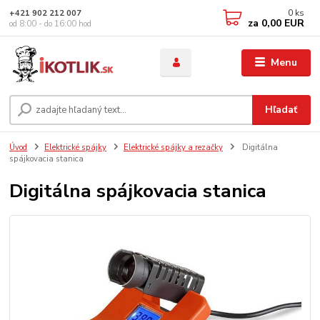
0
ks
+421 902 212 007
za
0,00 EUR
od 8:00 - do 16:00 hod
Menu
Hľadať
Úvod
Elektrické spájky
Elektrické spájky a rezačky
Digitálna
spájkovacia stanica
Digitálna spájkovacia stanica