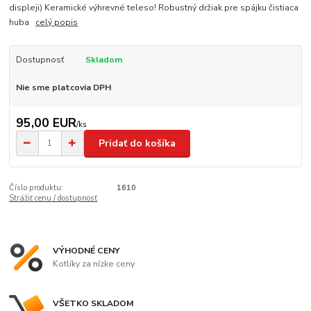
displeji) Keramické výhrevné teleso! Robustný držiak pre spájku čistiaca
huba
celý popis
Dostupnosť
Skladom
Nie sme platcovia DPH
95,00 EUR
/
ks
Pridať do košíka
Číslo produktu:
1610
Strážiť cenu / dostupnosť
VÝHODNÉ CENY
Kotlíky za nízke ceny
VŠETKO SKLADOM