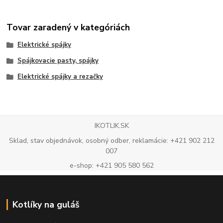
Tovar zaradený v kategóriách
Elektrické spájky
Spájkovacie pasty, spájky
Elektrické spájky a rezačky
IKOTLIK.SK
Sklad, stav objednávok, osobný odber, reklamácie: +421 902 212
007
e-shop: +421 905 580 562
Kotlíky na guláš